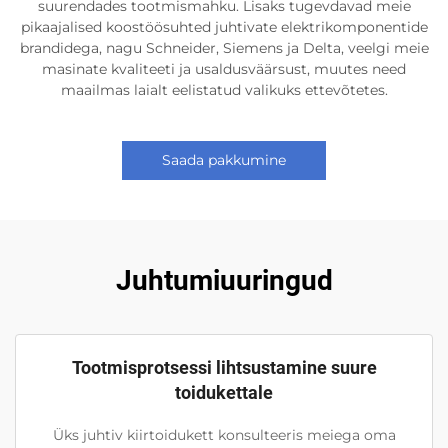
suurendades tootmismahku. Lisaks tugevdavad meie
pikaajalised koostöösuhted juhtivate elektrikomponentide
brandidega, nagu Schneider, Siemens ja Delta, veelgi meie
masinate kvaliteeti ja usaldusväärsust, muutes need
maailmas laialt eelistatud valikuks ettevõtetes.
Saada pakkumine
Juhtumiuuringud
Tootmisprotsessi lihtsustamine suure
toidukettale
Üks juhtiv kiirtoidukett konsulteeris meiega oma