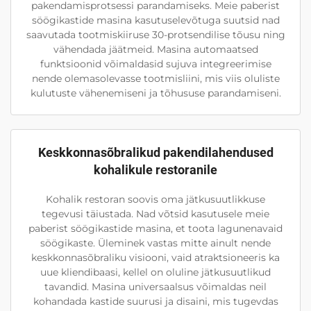
pakendamisprotsessi parandamiseks. Meie paberist
söögikastide masina kasutuselevõtuga suutsid nad
saavutada tootmiskiiruse 30-protsendilise tõusu ning
vähendada jäätmeid. Masina automaatsed
funktsioonid võimaldasid sujuva integreerimise
nende olemasolevasse tootmisliini, mis viis oluliste
kulutuste vähenemiseni ja tõhususe parandamiseni.
Keskkonnasõbralikud pakendilahendused
kohalikule restoranile
Kohalik restoran soovis oma jätkusuutlikkuse
tegevusi täiustada. Nad võtsid kasutusele meie
paberist söögikastide masina, et toota lagunenavaid
söögikaste. Üleminek vastas mitte ainult nende
keskkonnasõbraliku visiooni, vaid atraktsioneeris ka
uue kliendibaasi, kellel on oluline jätkusuutlikud
tavandid. Masina universaalsus võimaldas neil
kohandada kastide suurusi ja disaini, mis tugevdas