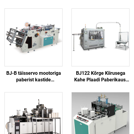
BJ-B täisservo mootoriga
BJ122 Kõrge Kiirusega
paberist kastide
Kahe Plaadi Paberikausi
vormimismasin
Moodustusmasin