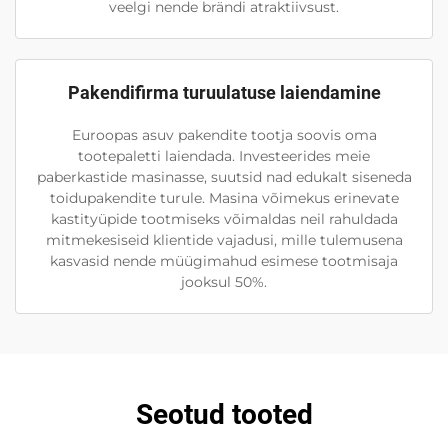
veelgi nende brändi atraktiivsust.
Pakendifirma turuulatuse laiendamine
Euroopas asuv pakendite tootja soovis oma
tootepaletti laiendada. Investeerides meie
paberkastide masinasse, suutsid nad edukalt siseneda
toidupakendite turule. Masina võimekus erinevate
kastityüpide tootmiseks võimaldas neil rahuldada
mitmekesiseid klientide vajadusi, mille tulemusena
kasvasid nende müügimahud esimese tootmisaja
jooksul 50%.
Seotud tooted