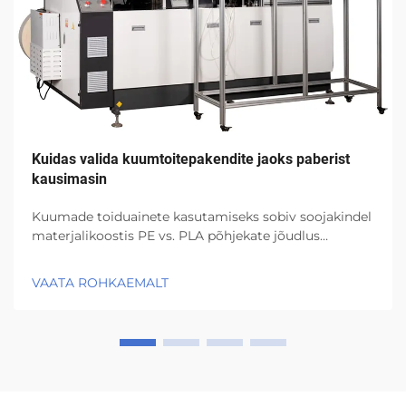
Kuidas valida kuumtoitepakendite jaoks paberist
kausimasin
Kuumade toiduainete kasutamiseks sobiv soojakindel
materjalikoostis PE vs. PLA põhjekate jõudlus
soojuskoormuse all (95°C+) PE põhjekatte puhul säilib
struktuurne tugevus ja niiskus peetakse eemal ka siis,
VAATA ROHKAEMALT
kui temperatuur hoiab end üle 95 kraadi Celsiuse, mis
teeb...