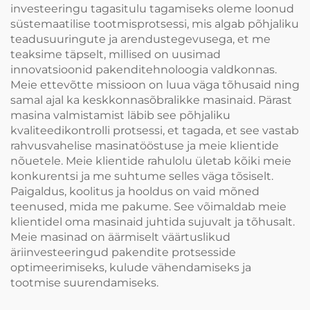
investeeringu tagasitulu tagamiseks oleme loonud
süstemaatilise tootmisprotsessi, mis algab põhjaliku
teadusuuringute ja arendustegevusega, et me
teaksime täpselt, millised on uusimad
innovatsioonid pakenditehnoloogia valdkonnas.
Meie ettevõtte missioon on luua väga tõhusaid ning
samal ajal ka keskkonnasõbralikke masinaid. Pärast
masina valmistamist läbib see põhjaliku
kvaliteedikontrolli protsessi, et tagada, et see vastab
rahvusvahelise masinatööstuse ja meie klientide
nõuetele. Meie klientide rahulolu ületab kõiki meie
konkurentsi ja me suhtume selles väga tõsiselt.
Paigaldus, koolitus ja hooldus on vaid mõned
teenused, mida me pakume. See võimaldab meie
klientidel oma masinaid juhtida sujuvalt ja tõhusalt.
Meie masinad on äärmiselt väärtuslikud
äriinvesteeringud pakendite protsesside
optimeerimiseks, kulude vähendamiseks ja
tootmise suurendamiseks.