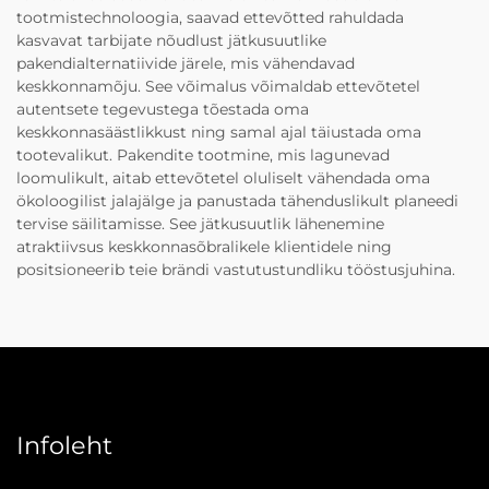
tootmistechnoloogia, saavad ettevõtted rahuldada
kasvavat tarbijate nõudlust jätkusuutlike
pakendialternatiivide järele, mis vähendavad
keskkonnamõju. See võimalus võimaldab ettevõtetel
autentsete tegevustega tõestada oma
keskkonnasäästlikkust ning samal ajal täiustada oma
tootevalikut. Pakendite tootmine, mis lagunevad
loomulikult, aitab ettevõtetel oluliselt vähendada oma
ökoloogilist jalajälge ja panustada tähenduslikult planeedi
tervise säilitamisse. See jätkusuutlik lähenemine
atraktiivsus keskkonnasõbralikele klientidele ning
positsioneerib teie brändi vastutustundliku tööstusjuhina.
Infoleht