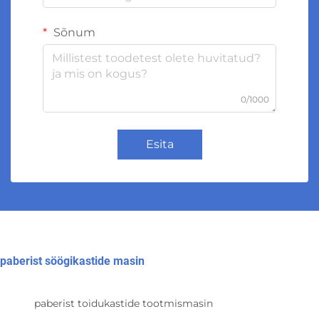
Sõnum
0/1000
Esita
paberist söögikastide masin
paberist toidukastide tootmismasin