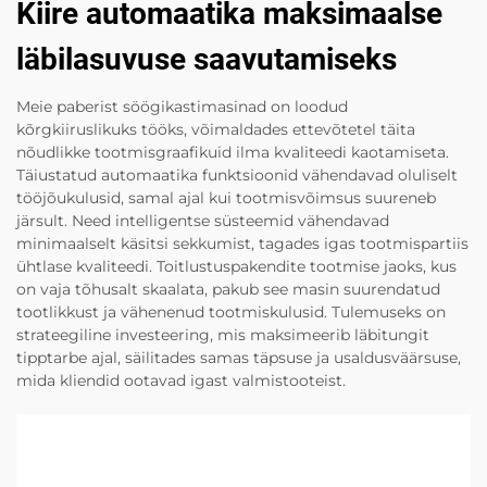
Kiire automaatika maksimaalse
läbilasuvuse saavutamiseks
Meie paberist söögikastimasinad on loodud
kõrgkiiruslikuks tööks, võimaldades ettevõtetel täita
nõudlikke tootmisgraafikuid ilma kvaliteedi kaotamiseta.
Täiustatud automaatika funktsioonid vähendavad oluliselt
tööjõukulusid, samal ajal kui tootmisvõimsus suureneb
järsult. Need intelligentse süsteemid vähendavad
minimaalselt käsitsi sekkumist, tagades igas tootmispartiis
ühtlase kvaliteedi. Toitlustuspakendite tootmise jaoks, kus
on vaja tõhusalt skaalata, pakub see masin suurendatud
tootlikkust ja vähenenud tootmiskulusid. Tulemuseks on
strateegiline investeering, mis maksimeerib läbitungit
tipptarbe ajal, säilitades samas täpsuse ja usaldusväärsuse,
mida kliendid ootavad igast valmistooteist.