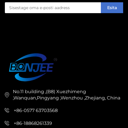
Esita
No.11 building ,(B8) Xuezhimeng
,Wanquan,Pingyang ,Wenzhou ,Zhejiang, China
+86-0577 63703568
+86-18868261339