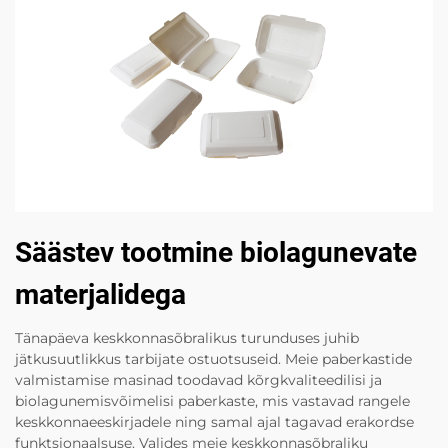
Säästev tootmine biolagunevate
materjalidega
Tänapäeva keskkonnasõbralikus turunduses juhib
jätkusuutlikkus tarbijate ostuotsuseid. Meie paberkastide
valmistamise masinad toodavad kõrgkvaliteedilisi ja
biolagunemisvõimelisi paberkaste, mis vastavad rangele
keskkonnaeeskirjadele ning samal ajal tagavad erakordse
funktsionaalsuse. Valides meie keskkonnasõbraliku