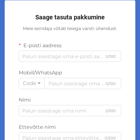
Saage tasuta pakkumine
Meie esindaja võtab teiega varsti ühendust.
E-posti aadress
0/100
Mobiil/WhatsApp
Code
0/100
Nimi
0/100
Ettevõtte nimi
0/200