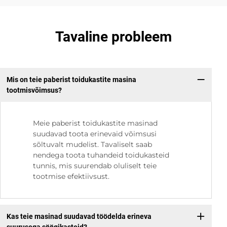
Tavaline probleem
Mis on teie paberist toidukastite masina
tootmisvõimsus?
Meie paberist toidukastite masinad
suudavad toota erinevaid võimsusi
sõltuvalt mudelist. Tavaliselt saab
nendega toota tuhandeid toidukasteid
tunnis, mis suurendab oluliselt teie
tootmise efektiivsust.
Kas teie masinad suudavad töödelda erineva
suurusega söögikasteid?