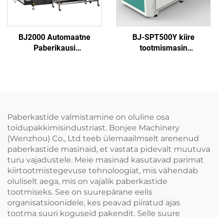
BJ2000 Automaatne
BJ-SPT500Y kiire
Paberikausi
tootmismasin
Moodustusmasin
paberiplaatide
valmistamiseks
(hüdropressi tüüp)
Paberkastide valmistamine on oluline osa
toidupakkimisindustriast. Bonjee Machinery
(Wenzhou) Co., Ltd teeb ülemaailmselt arenenud
paberkastide masinaid, et vastata pidevalt muutuva
turu vajadustele. Meie masinad kasutavad parimat
kiirtootmistegevuse tehnoloogiat, mis vähendab
oluliselt aega, mis on vajalik paberkastide
tootmiseks. See on suurepärane eelis
organisatsioonidele, kes peavad piiratud ajas
tootma suuri koguseid pakendit. Selle suure