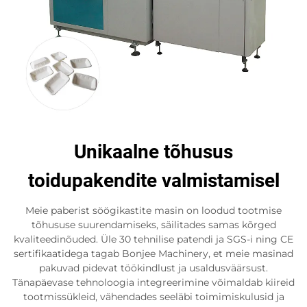
Unikaalne tõhusus
toidupakendite valmistamisel
Meie paberist söögikastite masin on loodud tootmise
tõhususe suurendamiseks, säilitades samas kõrged
kvaliteedinõuded. Üle 30 tehnilise patendi ja SGS-i ning CE
sertifikaatidega tagab Bonjee Machinery, et meie masinad
pakuvad pidevat töökindlust ja usaldusväärsust.
Tänapäevase tehnoloogia integreerimine võimaldab kiireid
tootmissükleid, vähendades seeläbi toimimiskulusid ja