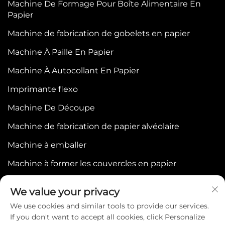
Machine De Formage Pour Boîte Alimentaire En
plus de 100 pays, nous avons optimisé chaque aspect
Papier
de la machine de fabrication de boîtes en papier pour
Machine de fabrication de gobelets en papier
aliments afin d’assurer fiabilité, robustesse et respect
Machine À Paille En Papier
de l’environnement, ce qui en fait un investissement
Machine À Autocollant En Papier
stratégique pour les entreprises souhaitant conserver
Imprimante flexo
leur compétitivité dans le secteur mondial de
l’emballage.
Machine De Découpe
Machine de fabrication de papier alvéolaire
Avantages fondamentaux de notre machine de
Machine à emballer
fabrication de boîtes en papier pour aliments
Machine à former les couvercles en papier
1. Vitesse de production et capacité de sortie
exceptionnelles
We value your privacy
Notre machine de fabrication de boîtes alimentaires en
We use cookies and similar tools to provide our services.
If you don't want to accept all cookies, click Personalize
papier redéfinit la productivité grâce à son