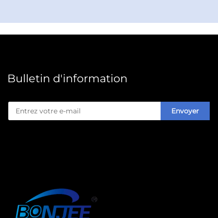
alimentaire, les entreprises ont besoin d’équipements
qui allient rapidité, polyvalence et durabilité afin de
répondre aux exigences changeantes du marché. La
machine de fabrication de boîtes alimentaires en
papier de WENZHOU BONJEE MACHINERY
Bulletin d'information
CO.,LTD constitue une solution de pointe, conçue
pour assurer une production automatisée de boîtes
Envoyer
alimentaires jetables en papier de haute qualité
destinées à des partenaires B2B du monde entier. Cet
équipement industriel est conçu pour fabriquer une
vaste gamme de solutions d’emballage alimentaire —
des boîtes rectangulaires à emporter et des plateaux à
gâteaux aux récipients sur mesure — répondant ainsi
aux besoins des fabricants alimentaires, des services