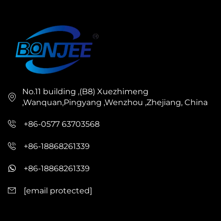
No.11 building ,(B8) Xuezhimeng
,Wanquan,Pingyang ,Wenzhou ,Zhejiang, China
+86-0577 63703568
+86-18868261339
+86-18868261339
[email protected]