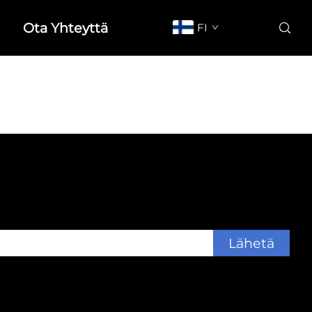
Ota Yhteyttä
FI
Lähetä