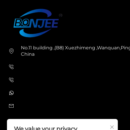
No.11 building ,(B8) Xuezhimeng ,Wanquan,Pin
China
+86-0577 63703568
+86-18868261339
+86-18868261339
[email protected]
We value your privacy