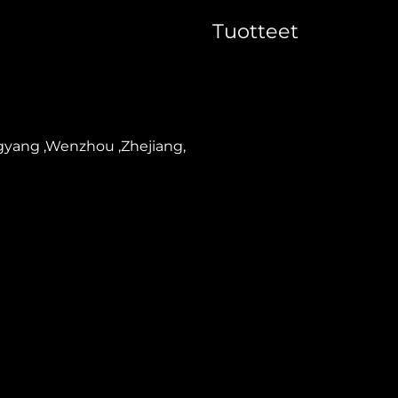
Tuotteet
paperiastian valmistusko
Paperi Ruoka Laatikko M
gyang ,Wenzhou ,Zhejiang,
Paperikupin valmistusko
Paperi Olutpilleri Kone
Paperi Tarrakone
Flexopainokone
Leikkuumuotti Kone
Paperimetsästäjän valmi
Pakkauskone
Paperikanttaformaattori