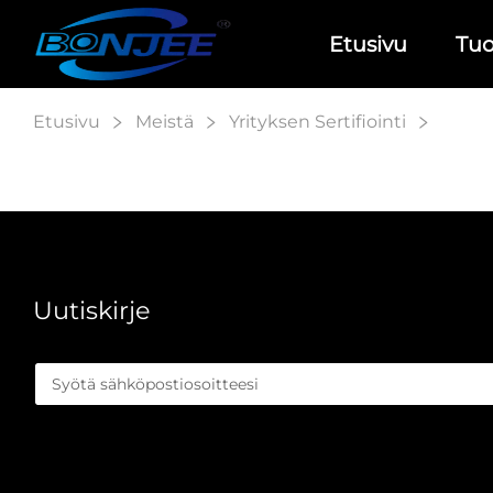
Etusivu
Tuo
Etusivu
Meistä
Yrityksen Sertifiointi
Uutiskirje