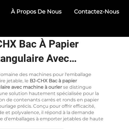
À Propos De Nous
Contactez-Nous
CHX Bac À Papier
angulaire Avec
ine À Ourler
domaine des machines pour l'emballage
re jetable, le
BJ-CHX Bac à papier
laire avec machine à ourler
se distingue
e solution hautement spécialisée pour la
on de contenants carrés et ronds en papier
urlage précis. Conçu pour offrir efficacité,
de et polyvalence, il répond à la demande
te d'emballages à emporter jetables de haute