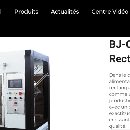
l
Produits
Actualités
Centre Vidéo
BJ-
Rect
Mach
Dans le 
alimentai
rectangu
comme un
producti
avec un o
exactitu
croissan
qualité.