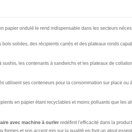
n papier ondulé le rend indispensable dans les secteurs nécess
es bols solides, des récipients carrés et des plateaux ronds capab
 à sushis, les contenants à sandwichs et les plateaux de collati
fés utilisent ses conteneurs pour la consommation sur place ou à
ipients en papier étant recyclables et moins polluants que les al
aire avec machine à ourler
redéfinit l'efficacité dans la produ
ux formes et son accent mis sur la qualité en font un atout essen