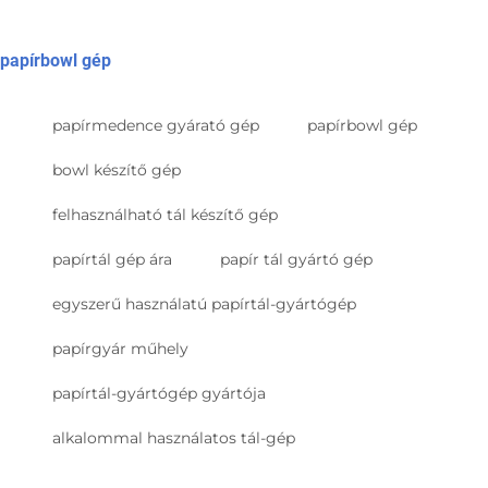
papírbowl gép
papírmedence gyárató gép
papírbowl gép
bowl készítő gép
felhasználható tál készítő gép
papírtál gép ára
papír tál gyártó gép
egyszerű használatú papírtál-gyártógép
papírgyár műhely
papírtál-gyártógép gyártója
alkalommal használatos tál-gép