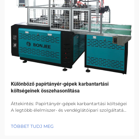
Különböző papírtányér-gépek karbantartási
költségeinek összehasonlítása
Áttekintés: Papírtányér-gépek karbantartási költségei
A legtöbb élelmiszer- és vendéglátóipari szolgáltatás
papírtányér-gépeket használ, mivel hatékonyak és
környezetbarát tervezésűek. Minden gép azonban
TÖBBET TUDJ MEG
kopást és elhasználódást szenved a rendszeres
használat során...