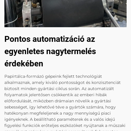
Pontos automatizáció az
egyenletes nagytermelés
érdekében
Papírtálca-formázó gépeink fejlett technológiát
alkalmaznak, amely kiváló pontosságot és konzisztenciát
biztosít minden gyártási ciklus során. Az automatizált
folyamatok jelentősen csökkentik az emberi hibák
előfordulását, miközben drámaian növelik a gyártási
sebességet, így lehetővé téve a gyártók számára, hogy
hatékonyan megfeleljenek a nagy mennyiségű piaci
igényeknek. A beállítható paraméterek és a valós idejű
figyelési funkciók erőteljes eszközöket nyújtanak a műszaki