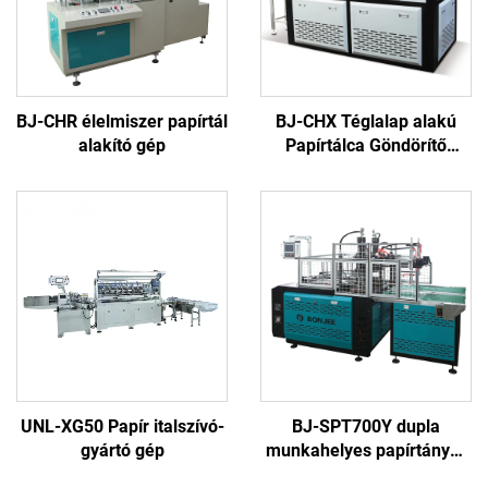
BJ-CHR élelmiszer papírtál
BJ-CHX Téglalap alakú
alakító gép
Papírtálca Göndörítő
Géppel
UNL-XG50 Papír italszívó-
BJ-SPT700Y dupla
gyártó gép
munkahelyes papírtányér
(tál) formázó gép