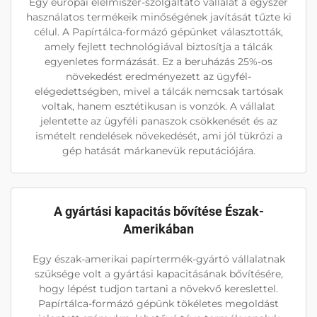
Egy európai élelmiszer-szolgáltató vállalat a egyszer
használatos termékeik minőségének javítását tűzte ki
célul. A Papírtálca-formázó gépünket választották,
amely fejlett technológiával biztosítja a tálcák
egyenletes formázását. Ez a beruházás 25%-os
növekedést eredményezett az ügyfél-
elégedettségben, mivel a tálcák nemcsak tartósak
voltak, hanem esztétikusan is vonzók. A vállalat
jelentette az ügyféli panaszok csökkenését és az
ismételt rendelések növekedését, ami jól tükrözi a
gép hatását márkanevük reputációjára.
A gyártási kapacitás bővítése Észak-
Amerikában
Egy észak-amerikai papírtermék-gyártó vállalatnak
szüksége volt a gyártási kapacitásának bővítésére,
hogy lépést tudjon tartani a növekvő kereslettel.
Papírtálca-formázó gépünk tökéletes megoldást