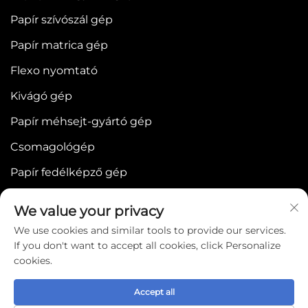
Papír szívószál gép
Papír matrica gép
Flexo nyomtató
Kivágó gép
Papír méhsejt-gyártó gép
Csomagológép
Papír fedélképző gép
We value your privacy
We use cookies and similar tools to provide our services.
If you don't want to accept all cookies, click Personalize
cookies.
Copyright © 2025 by WENZHOU BONJEE
MACHINERY CO.,LTD -
Adatvédelmi szabályzat
Accept all