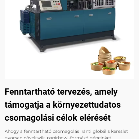
Fenntartható tervezés, amely
támogatja a környezettudatos
csomagolási célok elérését
Ahogy a fenntartható csomagolás iránti globális kereslet
gyorsan növekszik, papírbowl-formázó gépeinket