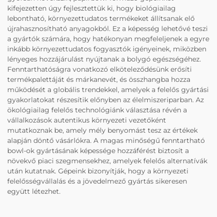
kifejezetten úgy fejlesztettük ki, hogy biológiailag
lebontható, környezettudatos termékeket állítsanak elő
újrahasznosítható anyagokból. Ez a képesség lehetővé teszi
a gyártók számára, hogy hatékonyan megfeleljenek a egyre
inkább környezettudatos fogyasztók igényeinek, miközben
lényeges hozzájárulást nyújtanak a bolygó egészségéhez.
Fenntarthatóságra vonatkozó elköteleződésünk erősíti
termékpalettáját és márkanevét, és összhangba hozza
működését a globális trendekkel, amelyek a felelős gyártási
gyakorlatokat részesítik előnyben az élelmiszeriparban. Az
ökológiailag felelős technológiánk választása révén a
vállalkozások autentikus környezeti vezetőként
mutatkoznak be, amely mély benyomást tesz az értékek
alapján döntő vásárlókra. A magas minőségű fenntartható
bowl-ok gyártásának képessége hozzáférést biztosít a
növekvő piaci szegmensekhez, amelyek felelős alternatívák
után kutatnak. Gépeink bizonyítják, hogy a környezeti
felelősségvállalás és a jövedelmező gyártás sikeresen
együtt létezhet.