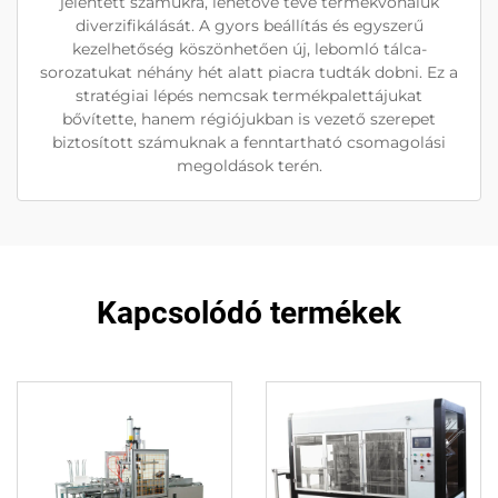
jelentett számukra, lehetővé téve termékvonaluk
diverzifikálását. A gyors beállítás és egyszerű
kezelhetőség köszönhetően új, lebomló tálca-
sorozatukat néhány hét alatt piacra tudták dobni. Ez a
stratégiai lépés nemcsak termékpalettájukat
bővítette, hanem régiójukban is vezető szerepet
biztosított számuknak a fenntartható csomagolási
megoldások terén.
Kapcsolódó termékek