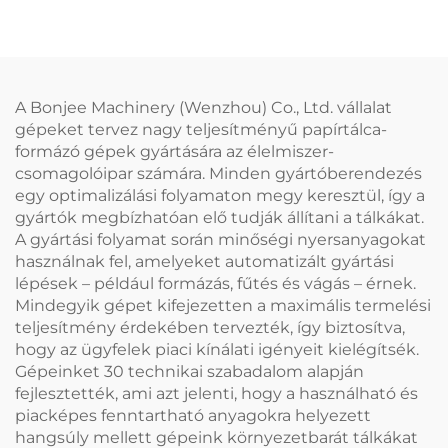
A Bonjee Machinery (Wenzhou) Co., Ltd. vállalat
gépeket tervez nagy teljesítményű papírtálca-
formázó gépek gyártására az élelmiszer-
csomagolóipar számára. Minden gyártóberendezés
egy optimalizálási folyamaton megy keresztül, így a
gyártók megbízhatóan elő tudják állítani a tálkákat.
A gyártási folyamat során minőségi nyersanyagokat
használnak fel, amelyeket automatizált gyártási
lépések – például formázás, fűtés és vágás – érnek.
Mindegyik gépet kifejezetten a maximális termelési
teljesítmény érdekében tervezték, így biztosítva,
hogy az ügyfelek piaci kínálati igényeit kielégítsék.
Gépeinket 30 technikai szabadalom alapján
fejlesztették, ami azt jelenti, hogy a használható és
piacképes fenntartható anyagokra helyezett
hangsúly mellett gépeink környezetbarát tálkákat