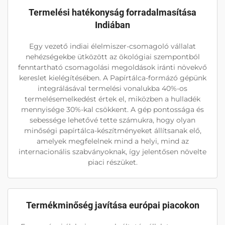
Termelési hatékonyság forradalmasítása
Indiában
Egy vezető indiai élelmiszer-csomagoló vállalat
nehézségekbe ütközött az ökológiai szempontból
fenntartható csomagolási megoldások iránti növekvő
kereslet kielégítésében. A Papírtálca-formázó gépünk
integrálásával termelési vonalukba 40%-os
termelésemelkedést értek el, miközben a hulladék
mennyisége 30%-kal csökkent. A gép pontossága és
sebessége lehetővé tette számukra, hogy olyan
minőségi papírtálca-készítményeket állítsanak elő,
amelyek megfelelnek mind a helyi, mind az
internacionális szabványoknak, így jelentősen növelte
piaci részüket.
Termékminőség javítása európai piacokon