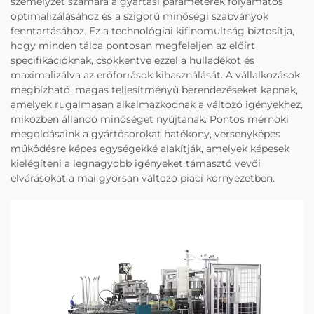
személyzet számára a gyártási paraméterek folyamatos
optimalizálásához és a szigorú minőségi szabványok
fenntartásához. Ez a technológiai kifinomultság biztosítja,
hogy minden tálca pontosan megfeleljen az előírt
specifikációknak, csökkentve ezzel a hulladékot és
maximalizálva az erőforrások kihasználását. A vállalkozások
megbízható, magas teljesítményű berendezéseket kapnak,
amelyek rugalmasan alkalmazkodnak a változó igényekhez,
miközben állandó minőséget nyújtanak. Pontos mérnöki
megoldásaink a gyártósorokat hatékony, versenyképes
működésre képes egységekké alakítják, amelyek képesek
kielégíteni a legnagyobb igényeket támasztó vevői
elvárásokat a mai gyorsan változó piaci környezetben.