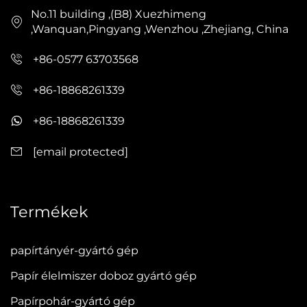
No.11 building ,(B8) Xuezhimeng
,Wanquan,Pingyang ,Wenzhou ,Zhejiang, China
+86-0577 63703568
+86-18868261339
+86-18868261339
[email protected]
Termékek
papírtányér-gyártó gép
Papír élelmiszer doboz gyártó gép
Papírpohár-gyártó gép