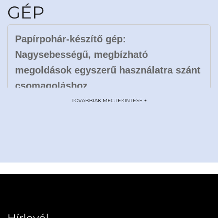
GÉP
Papírpohár-készítő gép:
Nagysebességű, megbízható
megoldások egyszerű használatra szánt
csomagoláshoz
TOVÁBBIAK MEGTEKINTÉSE +
Bevezetés
A gyorsan mozgó élelmiszer- és italipar világában a
papírpoharak továbbra is alapvető termékek –
kényelmük, higiéniájuk és fenntarthatóságuk miatt
keresettek. A WENZHOU BONJEE MACHINERY
CO.,LTD papírpohár-készítő gépe forradalmi eszköz a
B2B partnerek számára, amelyet az egyszerűsített,