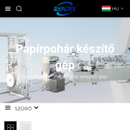
HU
Papírpohár készítő
gép
Kezdőlap
Papírpohár készítő gép
SZŰRŐ