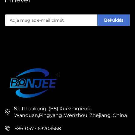
Hírlevél
magas minőségű papírpoharak globális piacokra
történő gyártására terveztek. Ez az ipari szintű
Beküldés
berendezés széles skálájú papírpoharak gyártására
képes – a szokásos vízpoharaktól és kávéspoharaktól
kezdve a speciális italos tárolóedényekig – kielégítve
a kávézók, éttermek, kisboltok és csomagolási
disztribútorok igényeit.
Több mint 30 technikai szabadalom és globális
tanúsítvány, köztük a CE, az SGS és az ECM alapján
fejlesztett papírpohár-gyártó gépünk a legmodernebb
technológiát ötvözi a robusztus tervezéssel.
No.11 building ,(B8) Xuezhimeng
Sebesség, hatékonyság és környezetbarát működés
,Wanquan,Pingyang ,Wenzhou ,Zhejiang, China
hangsúlyozásával megoldja a modern
+86-0577 63703568
csomagolásgyártás alapvető kihívásait: a termelési