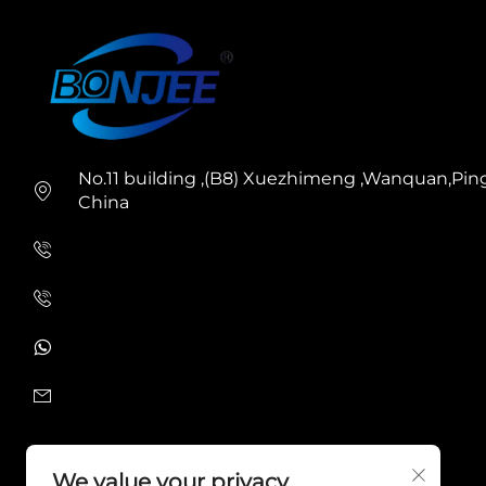
No.11 building ,(B8) Xuezhimeng ,Wanquan,Pin
China
+86-0577 63703568
+86-18868261339
+86-18868261339
[email protected]
We value your privacy