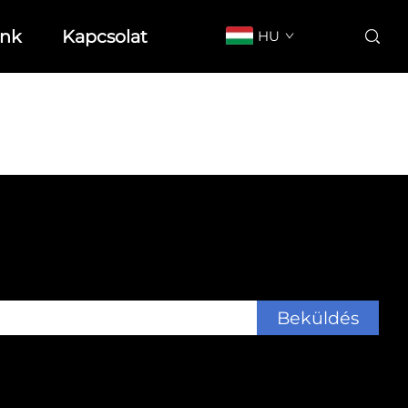
unk
Kapcsolat
HU
Beküldés