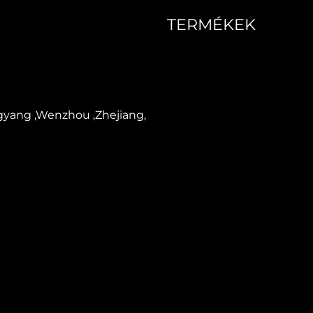
TERMÉKEK
papírtányér-gyártó gép
Papír élelmiszer doboz gy
gyang ,Wenzhou ,Zhejiang,
Papírpohár-gyártó gép
Papír szívószál gép
Papír matrica gép
Flexo nyomtató
Kivágó gép
Papír méhsejt-gyártó gép
Csomagológép
Papír fedélképző gép