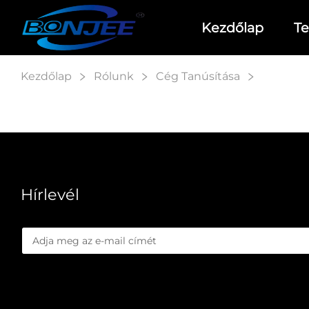
Kezdőlap
T
Kezdőlap
Rólunk
Cég Tanúsítása
Hírlevél