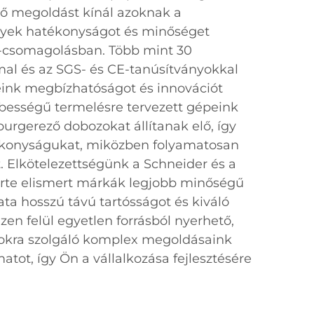
ő megoldást kínál azoknak a
lyek hatékonyságot és minőséget
r-csomagolásban. Több mint 30
al és az SGS- és CE-tanúsítványokkal
eink megbízhatóságot és innovációt
bességű termelésre tervezett gépeink
rgerező dobozokat állítanak elő, így
ékonyságukat, miközben folyamatosan
t. Elkötelezettségünk a Schneider és a
erte elismert márkák legjobb minőségű
ta hosszú távú tartósságot és kiváló
Ezen felül egyetlen forrásból nyerhető,
rokra szolgáló komplex megoldásaink
matot, így Ön a vállalkozása fejlesztésére