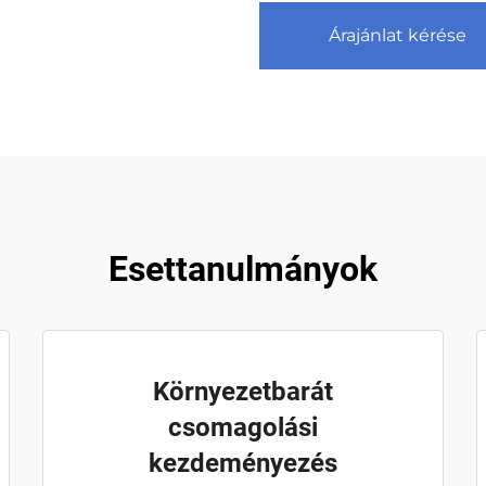
Árajánlat kérése
Esettanulmányok
Környezetbarát
csomagolási
kezdeményezés