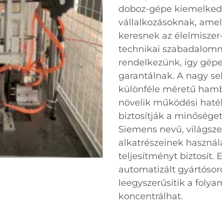
doboz-gépe kiemelked
vállalkozásoknak, ame
keresnek az élelmisze
technikai szabadalomm
rendelkezünk, így gép
garantálnak. A nagy se
különféle méretű hambu
növelik működési hat
biztosítják a minősége
Siemens nevű, világsz
alkatrészeinek használa
teljesítményt biztosít. 
automatizált gyártóso
leegyszerűsítik a folya
koncentrálhat.