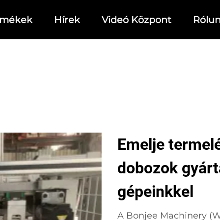
rmékek
Hírek
Videó Központ
Rólu
Emelje termel
dobozok gyárt
gépeinkkel
A Bonjee Machinery (W