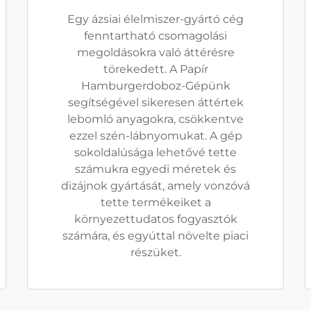
Egy ázsiai élelmiszer-gyártó cég
fenntartható csomagolási
megoldásokra való áttérésre
törekedett. A Papír
Hamburgerdoboz-Gépünk
segítségével sikeresen áttértek
lebomló anyagokra, csökkentve
ezzel szén-lábnyomukat. A gép
sokoldalúsága lehetővé tette
számukra egyedi méretek és
dizájnok gyártását, amely vonzóvá
tette termékeiket a
környezettudatos fogyasztók
számára, és egyúttal növelte piaci
részüket.