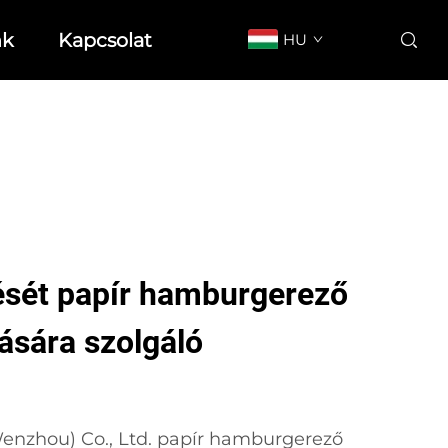
nk
Kapcsolat
HU
ését papír hamburgerező
ására szolgáló
enzhou) Co., Ltd. papír hamburgerező