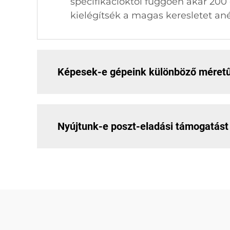
specifikációktól függően akár 200 
kielégítsék a magas keresletet an
Képesek-e gépeink különböző méret
Nyújtunk-e poszt-eladási támogatást