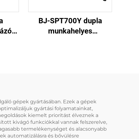
a
BJ-SPT700Y dupla
mázó
munkahelyes
papírtányér (tál)
formázó gép
lgáló gépek gyártásában. Ezek a gépek
timalizáljuk gyártási folyamatainkat,
egoldások kiemelt prioritást élveznek a
ított kivágó funkciókkal vannak felszerelve,
y magasabb termelékenységet és alacsonyabb
yek automatizálásra és bővülésre