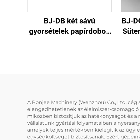
BJ-DB két sávú
BJ-D
gyorsételek papírdoboz
Süte
gép
A Bonjee Machinery (Wenzhou) Co., Ltd. cég
elengedhetetlenek az élelmiszer-csomagoló g
miközben biztosítjuk az hatékonyságot és a 
vállalatunk gyártási folyamataiban a nyersany
amelyek teljes mértékben kielégítik az ügyf
egységköltséget biztosítsanak. Ezért gépeink