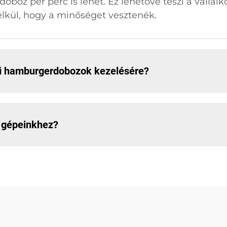
doboz per perc is lehet. Ez lehetővé teszi a válla
élkül, hogy a minőséget vesztenék.
ű hamburgerdobozok kezelésére?
 gépeinkhez?