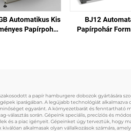
GB Automatikus Kis
BJ12 Automat
ményes Papírpohár
Papírpohár For
Formázó Gép
Gép
 szakosodott a papír hamburgere dobozok gyártására szo
épek iparágában. A legújabb technológiát alkalmazva op
minőséget egyaránt. A környezetbarát és fenntartható m
ag-választás során. Gépeink speciális, precíziós és módos
elek és a piac igényeit. Gépeinket úgy terveztük, hog
 kiválóan alkalmasak olyan vállalkozások számára, amel