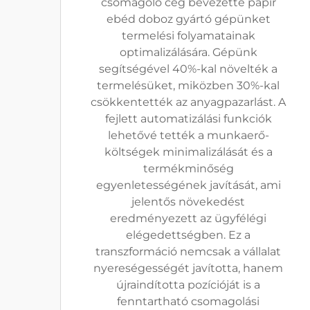
csomagoló cég bevezette papír
ebéd doboz gyártó gépünket
termelési folyamatainak
optimalizálására. Gépünk
segítségével 40%-kal növelték a
termelésüket, miközben 30%-kal
csökkentették az anyagpazarlást. A
fejlett automatizálási funkciók
lehetővé tették a munkaerő-
költségek minimalizálását és a
termékminőség
egyenletességének javítását, ami
jelentős növekedést
eredményezett az ügyfélégi
elégedettségben. Ez a
transzformáció nemcsak a vállalat
nyereségességét javította, hanem
újraindította pozícióját is a
fenntartható csomagolási