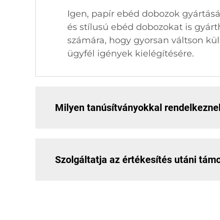
Igen, papír ebéd dobozok gyártás
és stílusú ebéd dobozokat is gyár
számára, hogy gyorsan váltson kül
ügyfél igények kielégítésére.
Milyen tanúsítványokkal rendelkezne
Szolgáltatja az értékesítés utáni tám