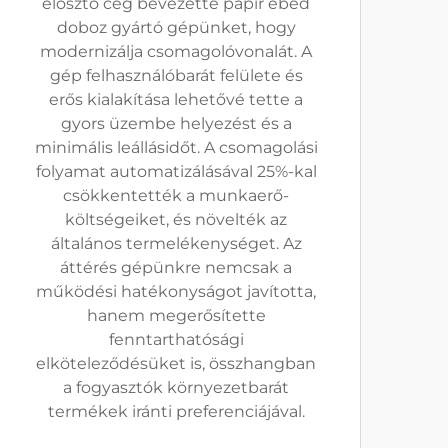
elosztó cég bevezette papír ebéd
doboz gyártó gépünket, hogy
modernizálja csomagolóvonalát. A
gép felhasználóbarát felülete és
erős kialakítása lehetővé tette a
gyors üzembe helyezést és a
minimális leállásidőt. A csomagolási
folyamat automatizálásával 25%-kal
csökkentették a munkaerő-
költségeiket, és növelték az
általános termelékenységet. Az
áttérés gépünkre nemcsak a
működési hatékonyságot javította,
hanem megerősítette
fenntarthatósági
elköteleződésüket is, összhangban
a fogyasztók környezetbarát
termékek iránti preferenciájával.