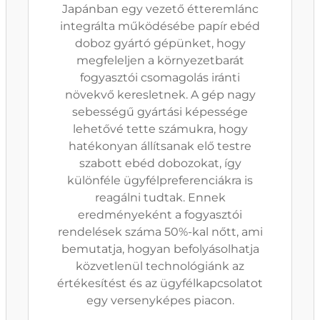
Japánban egy vezető étteremlánc
integrálta működésébe papír ebéd
doboz gyártó gépünket, hogy
megfeleljen a környezetbarát
fogyasztói csomagolás iránti
növekvő keresletnek. A gép nagy
sebességű gyártási képessége
lehetővé tette számukra, hogy
hatékonyan állítsanak elő testre
szabott ebéd dobozokat, így
különféle ügyfélpreferenciákra is
reagálni tudtak. Ennek
eredményeként a fogyasztói
rendelések száma 50%-kal nőtt, ami
bemutatja, hogyan befolyásolhatja
közvetlenül technológiánk az
értékesítést és az ügyfélkapcsolatot
egy versenyképes piacon.