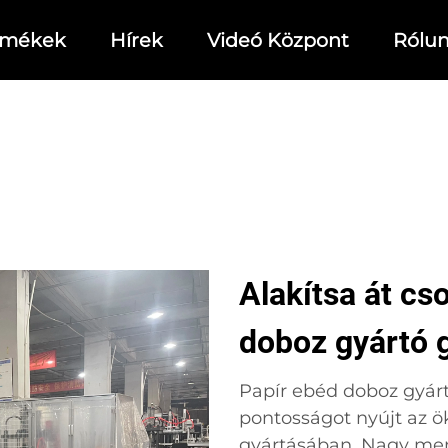
rmékek
Hírek
Videó Központ
Rólu
Alakítsa át cs
doboz gyártó 
Papír ebéd doboz gyár
pontosságot nyújt az 
gyártásában. Nagy men