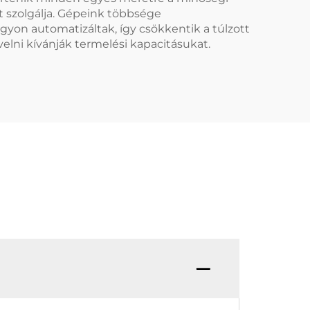
t szolgálja. Gépeink többsége
agyon automatizáltak, így csökkentik a túlzott
elni kívánják termelési kapacitásukat.