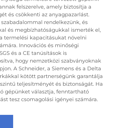
annak felszerelve, amely biztosítja a
t és csökkenti az anyagpazarlást.
i szabadalommal rendelkezünk, és
kal és megbízhatóságukkal ismerték el,
 a termelési kapacitásukat növelni
zámára. Innovációs és minőségi
SGS és a CE tanúsítások is
tosítva, hogy nemzetközi szabványoknak
jon. A Schneider, a Siemens és a Delta
rkákkal kötött partnerségünk garantálja
intű teljesítményét és biztonságát. Ha
ó gépünket választja, fenntartható
ást tesz csomagolási igényei számára.