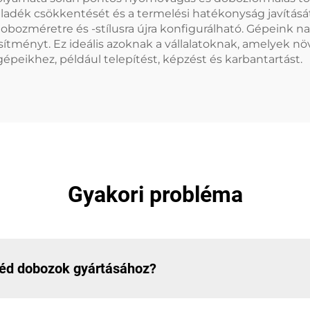
ulladék csökkentését és a termelési hatékonyság javításá
dobozméretre és -stílusra újra konfigurálható. Gépeink n
ítményt. Ez ideális azoknak a vállalatoknak, amelyek növ
gépeikhez, például telepítést, képzést és karbantartást.
Gyakori probléma
éd dobozok gyártásához?