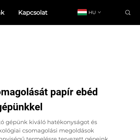
nk
Kapcsolat
HU
omagolását papír ebéd
gépünkkel
tó gépünk kiváló hatékonyságot és
ökológiai csomagolási megoldások
nyiségű termelésre tervezett gépeink