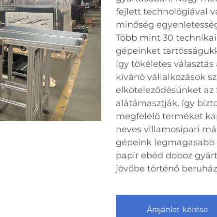
fejlett technológiával v
minőség egyenletességé
Több mint 30 technika
gépeinket tartósságuk
így tökéletes választás
kívánó vállalkozások s
elköteleződésünket az 
alátámasztják, így biz
megfelelő terméket kap
neves villamosipari má
gépeink legmagasabb sz
papír ebéd doboz gyárt
jövőbe történő beruház
Árajánlat kérése