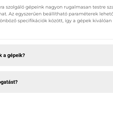
ára szolgáló gépeink nagyon rugalmasan testre s
that. Az egyszerűen beállítható paraméterek lehet
önböző specifikációk között, így a gépek kiválóa
k a gépeik?
ogatást?