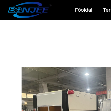
Főoldal
Te