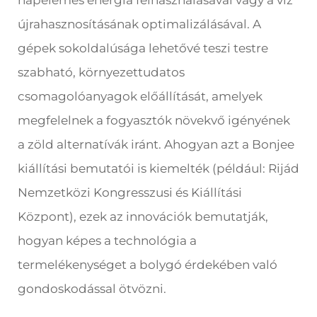
napelemes energia felhasználásával vagy a víz
újrahasznosításának optimalizálásával. A
gépek sokoldalúsága lehetővé teszi testre
szabható, környezettudatos
csomagolóanyagok előállítását, amelyek
megfelelnek a fogyasztók növekvő igényének
a zöld alternatívák iránt. Ahogyan azt a Bonjee
kiállítási bemutatói is kiemelték (például: Rijád
Nemzetközi Kongresszusi és Kiállítási
Központ), ezek az innovációk bemutatják,
hogyan képes a technológia a
termelékenységet a bolygó érdekében való
gondoskodással ötvözni.