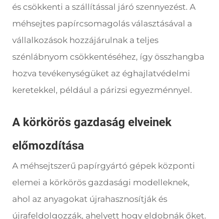
és csökkenti a szállítással járó szennyezést. A
méhsejtes papírcsomagolás választásával a
vállalkozások hozzájárulnak a teljes
szénlábnyom csökkentéséhez, így összhangba
hozva tevékenységüket az éghajlatvédelmi
keretekkel, például a párizsi egyezménnyel.
A körkörös gazdaság elveinek
előmozdítása
A méhsejtszerű papírgyártó gépek központi
elemei a körkörös gazdasági modelleknek,
ahol az anyagokat újrahasznosítják és
újrafeldolgozzák, ahelyett hogy eldobnák őket.