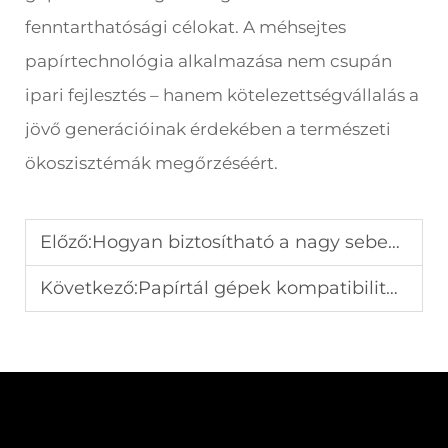
fenntarthatósági célokat. A méhsejtes
papírtechnológia alkalmazása nem csupán
ipari fejlesztés – hanem kötelezettségvállalás a
jövő generációinak érdekében a természeti
ökoszisztémák megőrzéséért.
Előző:
Hogyan biztosítható a nagy sebességű papírpohár-gépek zavartalan működése
Következő:
Papírtál gépek kompatibilitása különböző tál méretekkel