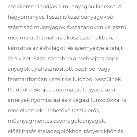
csökkenteni tudják a műanyaghulladékot. A
hagyományos, fosszilis tüzelőanyagokból
származó műanyagok évszázadokon keresztül
megmaradhatnak az ökoszisztémákban,
károsítva az élővilágot, és szennyezve a talajt
és a vizet. Ezzel szemben a méhsejtes papír
anyagok újrahasznosított papírból vagy
fenntarthatóan kezelt cellulózból készülnek.
Például a Bonjee automatizált gyártósorai –
amelyek nyomtatási és kivágási funkciókkal is
rendelkeznek – lehetővé teszik erős,
műanyagmentes csomagolóanyagok
előállítását ételadagolókhoz, tányérokhöz és