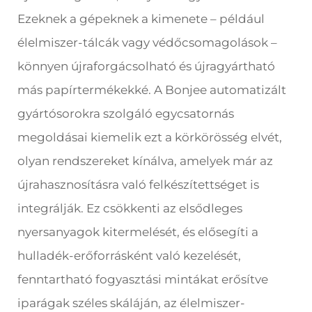
Ezeknek a gépeknek a kimenete – például
élelmiszer-tálcák vagy védőcsomagolások –
könnyen újraforgácsolható és újragyártható
más papírtermékekké. A Bonjee automatizált
gyártósorokra szolgáló egycsatornás
megoldásai kiemelik ezt a körkörösség elvét,
olyan rendszereket kínálva, amelyek már az
újrahasznosításra való felkészítettséget is
integrálják. Ez csökkenti az elsődleges
nyersanyagok kitermelését, és elősegíti a
hulladék-erőforrásként való kezelését,
fenntartható fogyasztási mintákat erősítve
iparágak széles skáláján, az élelmiszer-