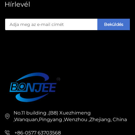
Hírlevél
Beküldés
No.11 building ,(B8) Xuezhimeng
,Wanquan,Pingyang ,Wenzhou ,Zhejiang, China
+86-0577 63703568