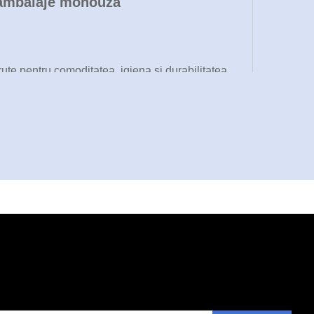
ru ambalaje monouză
ute pentru comoditatea, igiena și durabilitatea
un activ cu impact semnificativ pentru
tinate piețelor globale. Această echipament
cafea până la containere specializate pentru
e.
care a paharelor din hârtie combină tehnologia de
unde provocărilor esențiale ale producției
nale și atingerea obiectivelor de sustenabilitate.
 de fabricare a paharelor din hârtie pentru a
au o unitate industrială de mari dimensiuni.
 în industria competitivă a ambalajelor