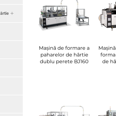
ârtie
Mașină de formare a
Mașină
paharelor de hârtie
formar
dublu perete BJ160
de hâ