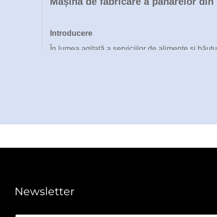
Mașină de fabricare a paharelor din 
Introducere
În lumea agitată a serviciilor de alimente și bău
lor. Mașina de fabricare a paharelor din hârt
partenerii B2B, concepută pentru a oferi o produc
industrial este proiectat pentru a realiza o gamă
băuturi, satisfăcând nevoile cafenelelor, restaura
Sprijinit de peste 30 de brevete tehnice și certi
ultimă oră cu un design robust. Cu accent pe vite
moderne de ambalaje: creșterea volumului de produ
Ca întreprindere de înaltă tehnologie, prezentă î
asigura o integrare fără probleme în linia dvs. de
Newsletter
Această mașină nu este doar echipament — este o 