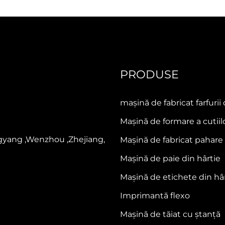
ricare a paharelor din hârtie
e redefineste productivitatea prin funcționarea sa la viteză ridi
PRODUSE
arului). Alimentată integral cu motoare servo și echipată cu co
așină asigură o performanță constantă chiar și în timpul rulăril
mașină de fabricat farfurii
a alimentarea cu hârtie și formarea paharului până la etanșarea
Mașină de formare a cutiil
diferent dacă îndepliniți comenzi de volum mare pentru lanțuri de 
gyang ,Wenzhou ,Zhejiang,
Mașină de fabricat pahare 
de fabricare a paharelor din hârtie vă asigură livrarea la terme
Mașină de paie din hârtie
acitatea de producție, făcând-o ideală pentru afaceri care dores
Mașină de etichete din hâ
i noastre de fabricare a paharelor din hârtie, datorită designului
Imprimantă flexo
 de dimensiuni diferite (de la 4 oz la 24 oz), forme (standard, tr
Mașină de tăiat cu ștanță