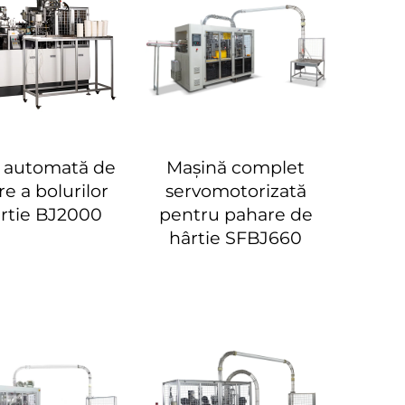
 automată de
Mașină complet
e a bolurilor
servomotorizată
rtie BJ2000
pentru pahare de
hârtie SFBJ660