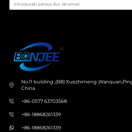
monouză.
Avantajele esențiale ale mașinii noastre de fab
1. Viteză și productivitate excepționale
Mașina noastră de fabricare a paharelor din hârti
pe minut (în funcție de model și dimensiunea pah
cum ar fi Siemens, Schneider și Delta — această m
automatizat minimizează intervenția manuală, de l
timpul de ciclu și costurile cu forța de muncă. In
No.11 building ,(B8) Xuezhimeng ,Wanquan,Pin
domeniul catering-ului pentru evenimente, mașina 
China
de configurare cu două benzi sporește în plus cap
+86-0577 63703568
2. Versatilitate și posibilități de personalizare
+86-18868261339
Flexibilitatea este un punct forte cheie al mașini
matrițelor, mașina poate produce pahare din hârtie
+86-18868261339