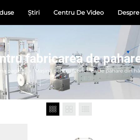
duse
Știri
Centru De Video
Despre
tru fabricarea de pahare
ma pagină
Mașină pentru fabricarea de pahare din hâ