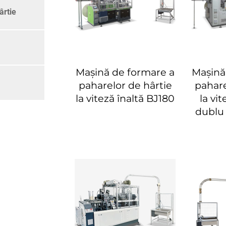
ârtie
Mașină de formare a
Mașină
paharelor de hârtie
pahare
la viteză înaltă BJ180
la vi
dublu