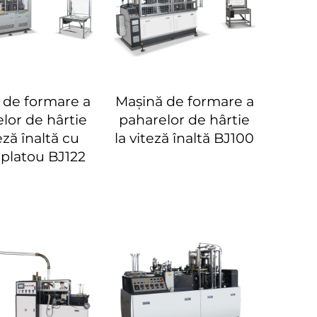
 de formare a
Mașină de formare a
lor de hârtie
paharelor de hârtie
teză înaltă cu
la viteză înaltă BJ100
 platou BJ122