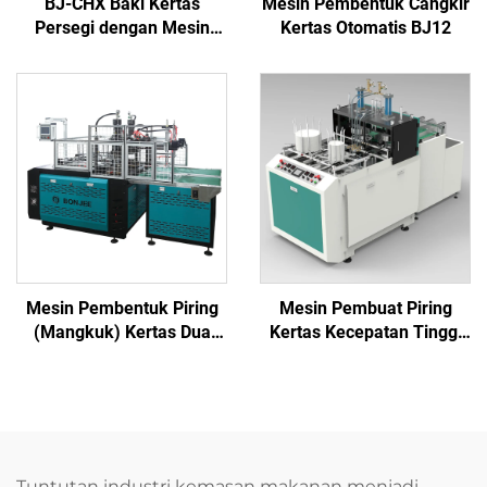
BJ-CHX Baki Kertas
Mesin Pembentuk Cangkir
Persegi dengan Mesin
Kertas Otomatis BJ12
Penggulung
Mesin Pembentuk Piring
Mesin Pembuat Piring
(Mangkuk) Kertas Dua
Kertas Kecepatan Tinggi
Tempat Kerja BJ-SPT700Y
(Tipe Hidrolik) BJ-
SPT500Y
Tuntutan industri kemasan makanan menjadi