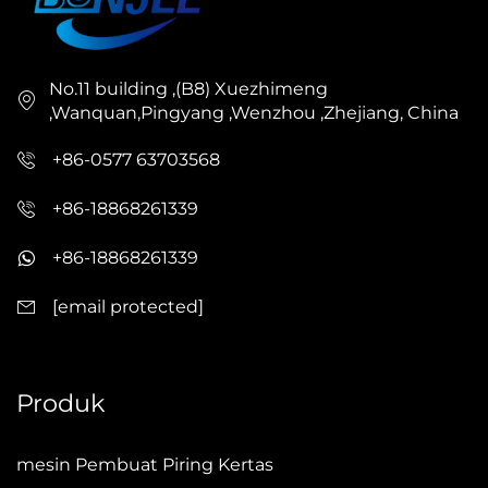
No.11 building ,(B8) Xuezhimeng
,Wanquan,Pingyang ,Wenzhou ,Zhejiang, China
+86-0577 63703568
+86-18868261339
+86-18868261339
[email protected]
Produk
mesin Pembuat Piring Kertas