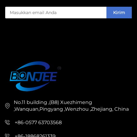
Kirim
No.11 building ,(B8) Xuezhimeng
,Wanquan,Pingyang ,Wenzhou ,Zhejiang, China
+86-0577 63703568
+86-18868261339