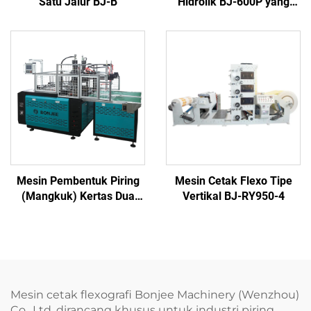
Satu Jalur BJ-B
Hidrolik BJ-600P yang
Lebih Berat
Mesin Pembentuk Piring
Mesin Cetak Flexo Tipe
(Mangkuk) Kertas Dua
Vertikal BJ-RY950-4
Tempat Kerja BJ-SPT700Y
Mesin cetak flexografi Bonjee Machinery (Wenzhou)
Co., Ltd. dirancang khusus untuk industri piring