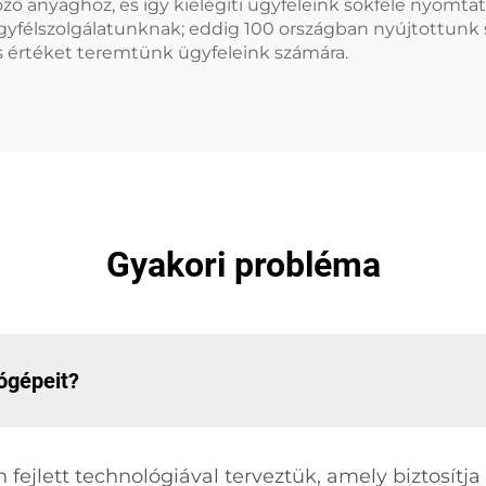
anyaghoz, és így kielégíti ügyfeleink sokféle nyomtatás
 ügyfélszolgálatunknak; eddig 100 országban nyújtottunk
és értéket teremtünk ügyfeleink számára.
Gyakori probléma
mógépeit?
 fejlett technológiával terveztük, amely biztosít