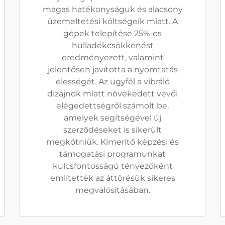
magas hatékonyságuk és alacsony
üzemeltetési költségeik miatt. A
gépek telepítése 25%-os
hulladékcsökkenést
eredményezett, valamint
jelentősen javította a nyomtatás
élességét. Az ügyfél a vibráló
dizájnok miatt növekedett vevői
elégedettségről számolt be,
amelyek segítségével új
szerződéseket is sikerült
megkötniük. Kimerítő képzési és
támogatási programunkat
kulcsfontosságú tényezőként
említették az áttörésük sikeres
megvalósításában.