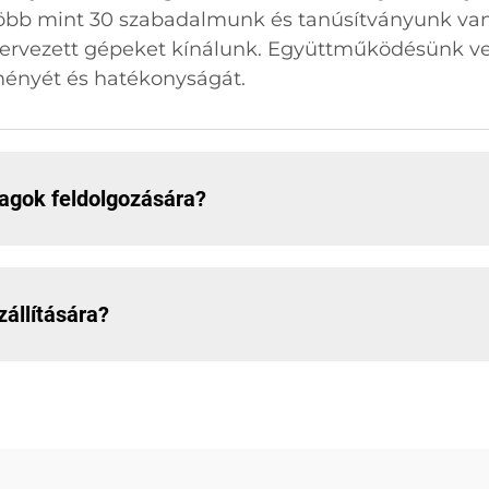
öbb mint 30 szabadalmunk és tanúsítványunk van,
tervezett gépeket kínálunk. Együttműködésünk v
ményét és hatékonyságát.
agok feldolgozására?
zállítására?