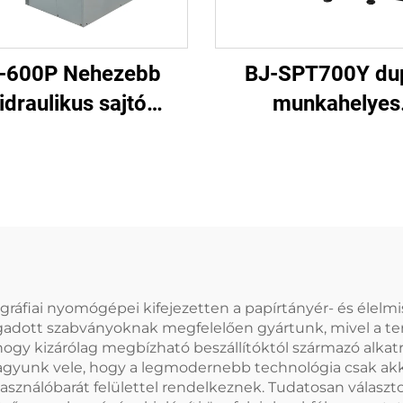
-600P Nehezebb
BJ-SPT700Y du
idraulikus sajtó
munkahelyes
apírtányér gép
papírtányér (tá
formázó gép
ráfiai nyomógépei kifejezetten a papírtányér- és élelmis
gadott szabványoknak megfelelően gyártunk, mivel a term
ogy kizárólag megbízható beszállítóktól származó alkatr
vagyunk vele, hogy a legmodernebb technológia csak akk
ználóbarát felülettel rendelkeznek. Tudatosan választottu