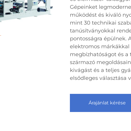
Gépeinket legmoderneb
működést és kiváló ny
mint 30 technikai sza
tanúsítványokkal rende
pontosságra épülnek. 
elektromos márkákkal 
megbízhatóságot és a t
származó megoldásaink
kivágást és a teljes gyá
elsődleges választása 
Árajánlat kérése