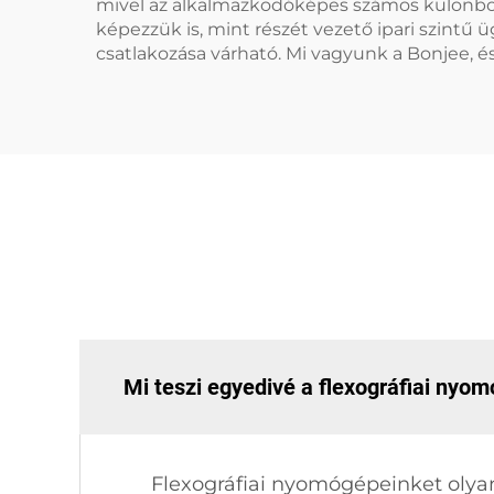
mivel az alkalmazkodóképes számos különböző 
képezzük is, mint részét vezető ipari szintű
csatlakozása várható. Mi vagyunk a Bonjee, 
Mi teszi egyedivé a flexográfiai nyo
Flexográfiai nyomógépeinket olyan