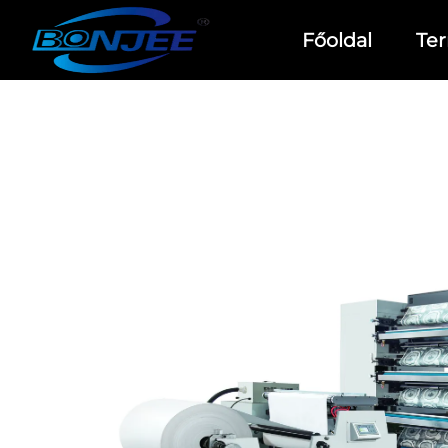
Főoldal
Te