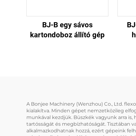
BJ-B egy sávos
BJ
kartondoboz állító gép
h
p
A Bonjee Machinery (Wenzhou) Co., Ltd. flexog
kialakítva. Minden gépet nemzetközileg elfo
munkával kezdjük. Büszkék vagyunk arra is, h
tartósságát és megbízhatóságát. Tisztában 
alkalmazkodhatnak hozzá, ezért gépeink felhas