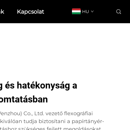
nk
Kapcsolat
HU
g és hatékonyság a
nyomtatásban
nzhou) Co., Ltd. vezető flexográfiai
válóan tudja biztosítani a papírtányér-
rtáshoz szükséges fejlett megoldásokat.