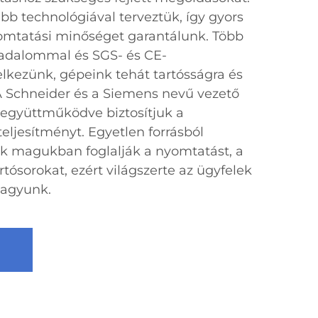
b technológiával terveztük, így gyors
omtatási minőséget garantálunk. Több
badalommal és SGS- és CE-
lkezünk, gépeink tehát tartósságra és
A Schneider és a Siemens nevű vezető
együttműködve biztosítjuk a
eljesítményt. Egyetlen forrásból
 magukban foglalják a nyomtatást, a
rtósorokat, ezért világszerte az ügyfelek
vagyunk.