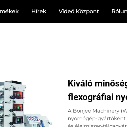
rmékek
Hírek
Videó Központ
Rólu
Kiváló minősé
flexográfiai 
A Bonjee Machinery (We
nyomógép-gyártóként ki
és élelmiszer-tálcagyá