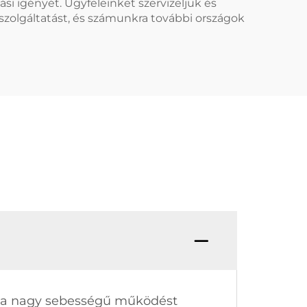
i igényét. Ügyfeleinket szervizeljük és
 szolgáltatást, és számunkra további országok
ja a nagy sebességű működést