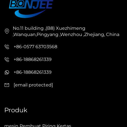
No.11 building ,(B8) Xuezhimeng
,Wanquan,Pingyang ,Wenzhou ,Zhejiang, China
+86-0577 63703568
+86-18868261339
+86-18868261339
[email protected]
Produk
mesin Pembuat Piring Kertas