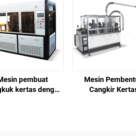
Mesin pembuat
Mesin Pembent
kuk kertas dengan
Cangkir Kerta
i melengkung BJ-
Kecepatan Tinggi 
CHX-L