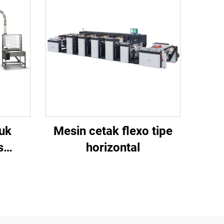
uk
Mesin cetak flexo tipe
s
horizontal
BJ100