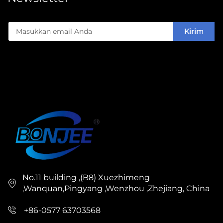
Kirim
No.11 building ,(B8) Xuezhimeng
,Wanquan,Pingyang ,Wenzhou ,Zhejiang, China
+86-0577 63703568