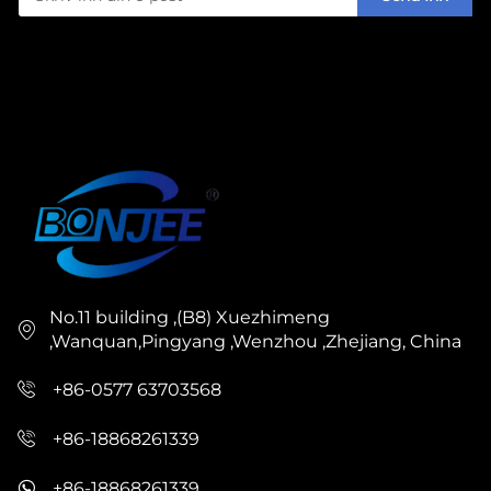
No.11 building ,(B8) Xuezhimeng
,Wanquan,Pingyang ,Wenzhou ,Zhejiang, China
+86-0577 63703568
+86-18868261339
+86-18868261339