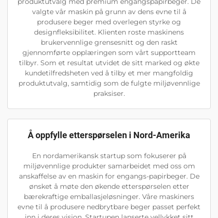
produktutvalg med premium engangspapirbeger. De
valgte vår maskin på grunn av dens evne til å
produsere beger med overlegen styrke og
designfleksibilitet. Klienten roste maskinens
brukervennlige grensesnitt og den raskt
gjennomførte opplæringen som vårt supportteam
tilbyr. Som et resultat utvidet de sitt marked og økte
kundetilfredsheten ved å tilby et mer mangfoldig
produktutvalg, samtidig som de fulgte miljøvennlige
praksiser.
Å oppfylle etterspørselen i Nord-Amerika
En nordamerikansk startup som fokuserer på
miljøvennlige produkter samarbeidet med oss om
anskaffelse av en maskin for engangs-papirbeger. De
ønsket å møte den økende etterspørselen etter
bærekraftige emballasjeløsninger. Våre maskiners
evne til å produsere nedbrytbare beger passet perfekt
inn i deres visjon. Startupen lanserte vellykket sitt