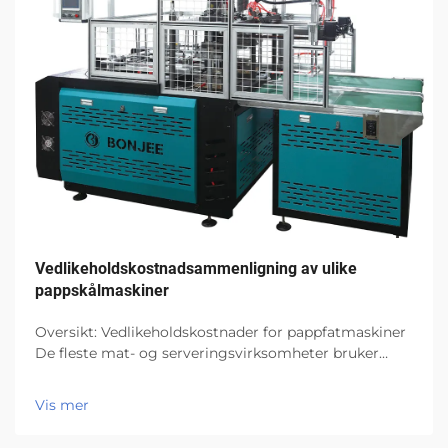
Vedlikeholdskostnadsammenligning av ulike
pappskålmaskiner
Oversikt: Vedlikeholdskostnader for pappfatmaskiner
De fleste mat- og serveringsvirksomheter bruker
pappfatmaskiner på grunn av deres effektivitet og
miljøvennlige design. Alle maskiner lider imidlertid av
Vis mer
slitasje etter jevnlig bruk...