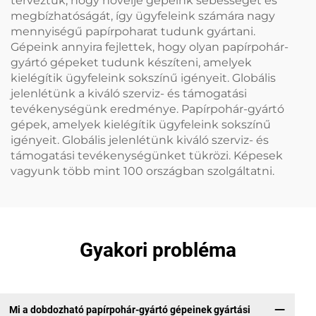
terveztük, hogy növelje gépeink sebességét és
megbízhatóságát, így ügyfeleink számára nagy
mennyiségű papírpoharat tudunk gyártani.
Gépeink annyira fejlettek, hogy olyan papírpohár-
gyártó gépeket tudunk készíteni, amelyek
kielégítik ügyfeleink sokszínű igényeit. Globális
jelenlétünk a kiváló szerviz- és támogatási
tevékenységünk eredménye. Papírpohár-gyártó
gépek, amelyek kielégítik ügyfeleink sokszínű
igényeit. Globális jelenlétünk kiváló szerviz- és
támogatási tevékenységünket tükrözi. Képesek
vagyunk több mint 100 országban szolgáltatni.
Gyakori probléma
Mi a dobdozható papírpohár-gyártó gépeinek gyártási