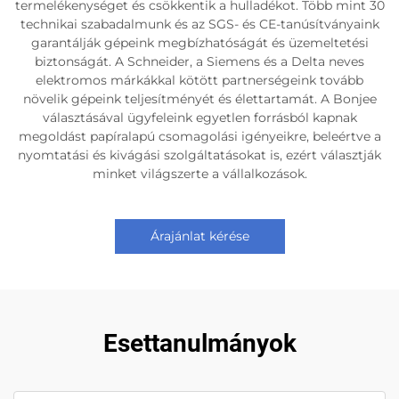
termelékenységet és csökkentik a hulladékot. Több mint 30
technikai szabadalmunk és az SGS- és CE-tanúsítványaink
garantálják gépeink megbízhatóságát és üzemeltetési
biztonságát. A Schneider, a Siemens és a Delta neves
elektromos márkákkal kötött partnerségeink tovább
növelik gépeink teljesítményét és élettartamát. A Bonjee
választásával ügyfeleink egyetlen forrásból kapnak
megoldást papíralapú csomagolási igényeikre, beleértve a
nyomtatási és kivágási szolgáltatásokat is, ezért választják
minket világszerte a vállalkozások.
Árajánlat kérése
Esettanulmányok