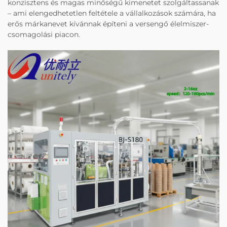
konzisztens és magas minőségű kimenetet szolgáltassanak
– ami elengedhetetlen feltétele a vállalkozások számára, ha
erős márkanevet kívánnak építeni a versengő élelmiszer-
csomagolási piacon.