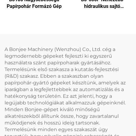
Papírpohár Formázó Gép
hidraulikus sajtó
papírtányér gép
A Bonjee Machinery (Wenzhou) Co., Ltd. cég a
legmodernebb gépeket fejleszti ki egyszerű
használatra szánt papírpoharak gyártásához.
Termelésünk első szakasza a kutatás-fejlesztési
(R&D) szakasz. Ebben a szakaszban olyan
papírpohár-gyártó gépeket készítünk, amelyek az
iparágban a legfejlettebbek az automatizálás és a
hatékonyság területén. Ez azt jelenti, hogy a
legújabb technológiákat alkalmazzuk gépeinknél.
Minden Bonjee-gépet kiváló minőségű
alkatrészekből állítunk össze, hogy zavartalanul
működjenek és hosszú ideig tartsonak.
Termelésünk minden egyes szakaszát úgy