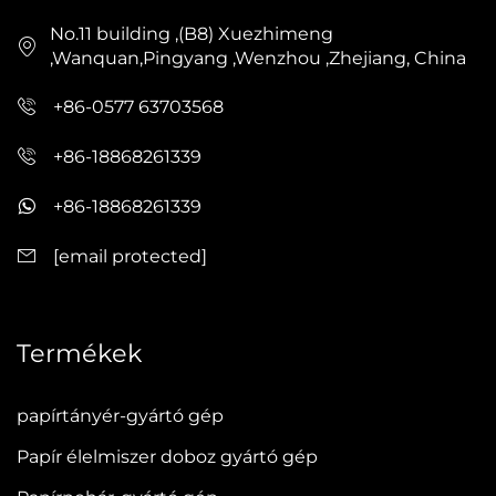
No.11 building ,(B8) Xuezhimeng
,Wanquan,Pingyang ,Wenzhou ,Zhejiang, China
+86-0577 63703568
+86-18868261339
+86-18868261339
[email protected]
Termékek
papírtányér-gyártó gép
Papír élelmiszer doboz gyártó gép