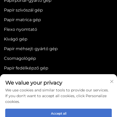
Papírpohár-gyártó gép
Papír szívószál gép
Papír matrica gép
Flexo nyomtató
Kivágó gép
Papír méhsejt-gyártó gép
Csomagológép
Papír fedélképző gép
We value your privacy
We use cookies and similar tools to provide our services.
If you don't want to accept all cookies, click Personalize
cookies.
Copyright © 2025 by WENZHOU BONJEE
MACHINERY CO.,LTD -
Adatvédelmi szabályzat
Accept all