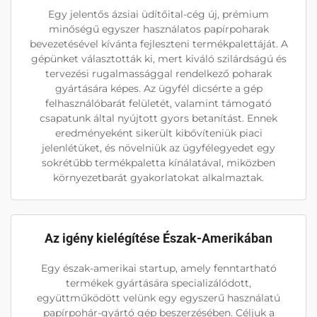
Egy jelentős ázsiai üdítőital-cég új, prémium
minőségű egyszer használatos papírpoharak
bevezetésével kívánta fejleszteni termékpalettáját. A
gépünket választották ki, mert kiváló szilárdságú és
tervezési rugalmassággal rendelkező poharak
gyártására képes. Az ügyfél dicsérte a gép
felhasználóbarát felületét, valamint támogató
csapatunk által nyújtott gyors betanítást. Ennek
eredményeként sikerült kibővíteniük piaci
jelenlétüket, és növelniük az ügyfélegyedet egy
sokrétűbb termékpaletta kínálatával, miközben
környezetbarát gyakorlatokat alkalmaztak.
Az igény kielégítése Észak-Amerikában
Egy észak-amerikai startup, amely fenntartható
termékek gyártására specializálódott,
együttműködött velünk egy egyszerű használatú
papírpohár-gyártó gép beszerzésében. Céljuk a