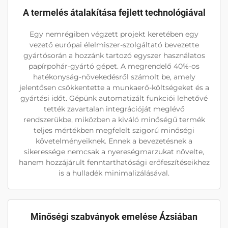
A termelés átalakítása fejlett technológiával
Egy nemrégiben végzett projekt keretében egy
vezető európai élelmiszer-szolgáltató bevezette
gyártósorán a hozzánk tartozó egyszer használatos
papírpohár-gyártó gépet. A megrendelő 40%-os
hatékonyság-növekedésről számolt be, amely
jelentősen csökkentette a munkaerő-költségeket és a
gyártási időt. Gépünk automatizált funkciói lehetővé
tették zavartalan integrációját meglévő
rendszerükbe, miközben a kiváló minőségű termék
teljes mértékben megfelelt szigorú minőségi
követelményeiknek. Ennek a bevezetésnek a
sikeressége nemcsak a nyereségmarzukat növelte,
hanem hozzájárult fenntarthatósági erőfeszítéseikhez
is a hulladék minimalizálásával.
Minőségi szabványok emelése Ázsiában