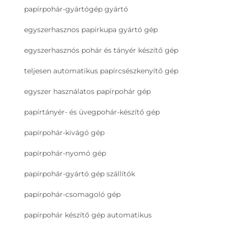
papírpohár-gyártógép gyártó
egyszerhasznos papírkupa gyártó gép
egyszerhasznós pohár és tányér készítő gép
teljesen automatikus papírcsészkenyítő gép
egyszer használatos papírpohár gép
papírtányér- és üvegpohár-készítő gép
papírpohár-kivágó gép
papírpohár-nyomó gép
papírpohár-gyártó gép szállítók
papírpohár-csomagoló gép
papírpohár készítő gép automatikus