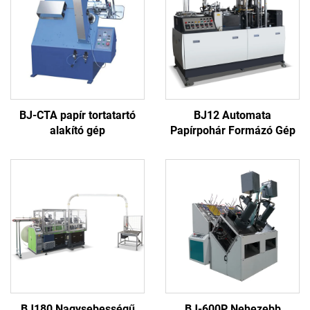
BJ-CTA papír tortatartó
BJ12 Automata
alakító gép
Papírpohár Formázó Gép
BJ180 Nagysebességű
BJ-600P Nehezebb