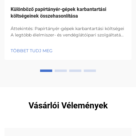
Különböző papírtányér-gépek karbantartási
költségeinek összehasonlítása
Áttekintés: Papírtányér-gépek karbantartási költségei
A legtöbb élelmiszer- és vendéglátóipari szolgáltatás
papírtányér-gépeket használ, mivel hatékonyak és
környezetbarát tervezésűek. Minden gép azonban
TÖBBET TUDJ MEG
kopást és elhasználódást szenved a rendszeres
használat során...
Vásárlói Vélemények