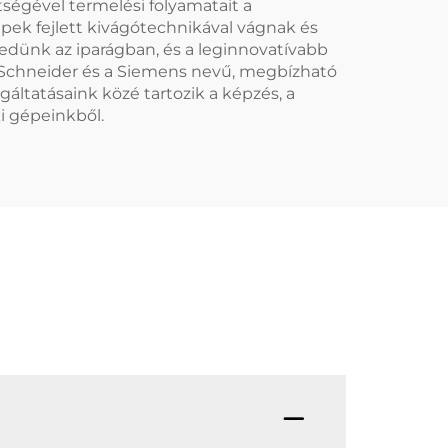
ségével termelési folyamatait a
ek fejlett kivágótechnikával vágnak és
dünk az iparágban, és a leginnovatívabb
 A Schneider és a Siemens nevű, megbízható
ltatásaink közé tartozik a képzés, a
i gépeinkből.