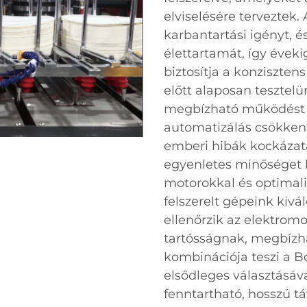
elviselésére terveztek. 
karbantartási igényt, 
élettartamát, így éveki
biztosítja a konziszten
előtt alaposan tesztelü
megbízható működést g
automatizálás csökkent
emberi hibák kockázatá
egyenletes minőséget b
motorokkal és optimal
felszerelt gépeink kiv
ellenőrzik az elektrom
tartósságnak, megbíz
kombinációja teszi a B
elsődleges választásá
fenntartható, hosszú t