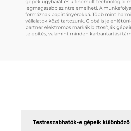
gépek ügybarát és kifinomult technológiai m
legmagasabb szintre emelheti. A munkafolya
formáznak papírtányérokká. Több mint harmi
vállalatok közé tartozunk. Globális jelenlét
partner elektromos márkák biztosítják gépe
telepítés, valamint minden karbantartási tá
Testreszabhatók-e gépeik különböző