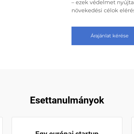
– ezek védelmet nyújta
növekedési célok eléré
Árajánlat kérése
Esettanulmányok