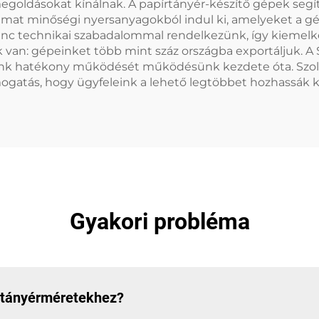
egoldásokat kínálnak. A papírtányér-készítő gépek segít
mat minőségi nyersanyagokból indul ki, amelyeket a gép
nc technikai szabadalommal rendelkezünk, így kiemelke
ünk van: gépeinket több mint száz országba exportáljuk.
ink hatékony működését működésünk kezdete óta. Szolgá
mogatás, hogy ügyfeleink a lehető legtöbbet hozhassák k
Gyakori probléma
 tányérméretekhez?