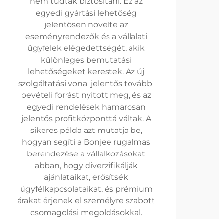
nem tudtak biztosítani. Ez az
egyedi gyártási lehetőség
jelentősen növelte az
eseményrendezők és a vállalati
ügyfelek elégedettségét, akik
különleges bemutatási
lehetőségeket kerestek. Az új
szolgáltatási vonal jelentős további
bevételi forrást nyitott meg, és az
egyedi rendelések hamarosan
jelentős profitközponttá váltak. A
sikeres példa azt mutatja be,
hogyan segíti a Bonjee rugalmas
berendezése a vállalkozásokat
abban, hogy diverzifikálják
ajánlataikat, erősítsék
ügyfélkapcsolataikat, és prémium
árakat érjenek el személyre szabott
csomagolási megoldásokkal.