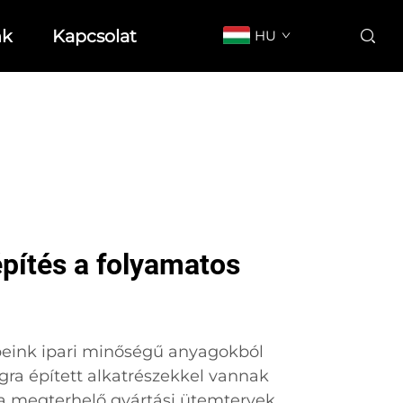
nk
Kapcsolat
HU
pítés a folyamatos
peink ipari minőségű anyagokból
gra épített alkatrészekkel vannak
 a megterhelő gyártási ütemtervek