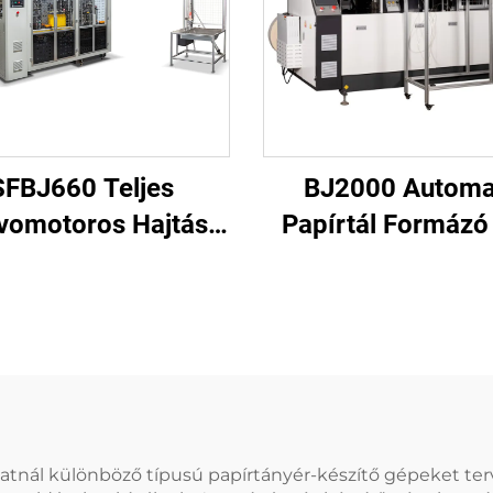
SFBJ660 Teljes
BJ2000 Automa
vomotoros Hajtású
Papírtál Formázó
Papírpohár Gép
latnál különböző típusú papírtányér-készítő gépeket ter