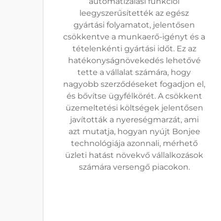
automatizálási funkciói
leegyszerűsítették az egész
gyártási folyamatot, jelentősen
csökkentve a munkaerő-igényt és a
tételenkénti gyártási időt. Ez az
hatékonyságnövekedés lehetővé
tette a vállalat számára, hogy
nagyobb szerződéseket fogadjon el,
és bővítse ügyfélkörét. A csökkent
üzemeltetési költségek jelentősen
javították a nyereségmarzát, ami
azt mutatja, hogyan nyújt Bonjee
technológiája azonnali, mérhető
üzleti hatást növekvő vállalkozások
számára versengő piacokon.