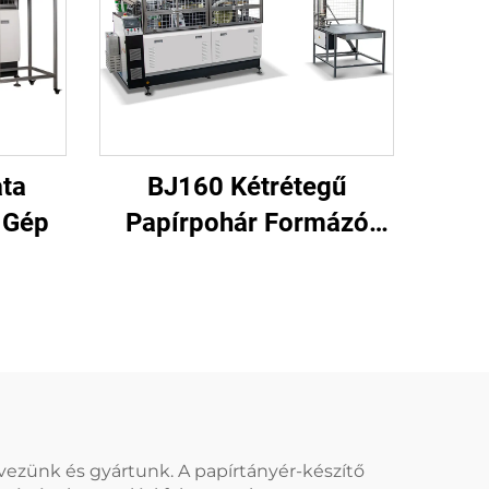
ta
BJ160 Kétrétegű
 Gép
Papírpohár Formázó
Gép
vezünk és gyártunk. A papírtányér-készítő