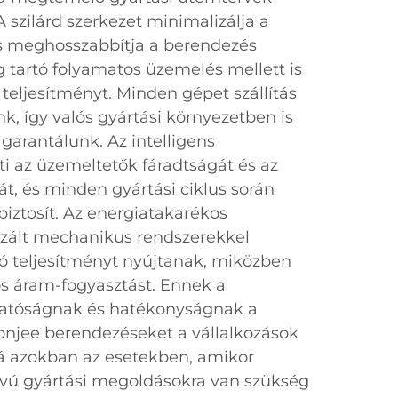
A szilárd szerkezet minimalizálja a
és meghosszabbítja a berendezés
g tartó folyamatos üzemelés mellett is
s teljesítményt. Minden gépet szállítás
nk, így valós gyártási környezetben is
arantálunk. Az intelligens
i az üzemeltetők fáradtságát és az
t, és minden gyártási ciklus során
iztosít. Az energiatakarékos
izált mechanikus rendszerekkel
áló teljesítményt nyújtanak, miközben
os áram-fogyasztást. Ennek a
hatóságnak és hatékonyságnak a
onjee berendezéseket a vállalkozások
vá azokban az esetekben, amikor
ávú gyártási megoldásokra van szükség