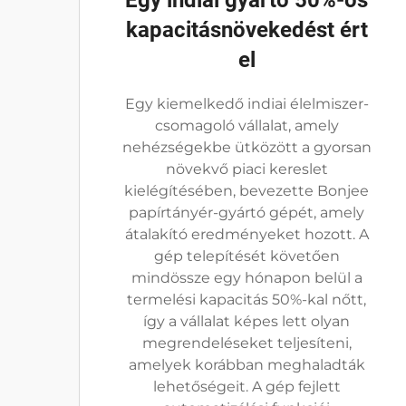
Egy indiai gyártó 50%-os
kapacitásnövekedést ért
el
Egy kiemelkedő indiai élelmiszer-
csomagoló vállalat, amely
nehézségekbe ütközött a gyorsan
növekvő piaci kereslet
kielégítésében, bevezette Bonjee
papírtányér-gyártó gépét, amely
átalakító eredményeket hozott. A
gép telepítését követően
mindössze egy hónapon belül a
termelési kapacitás 50%-kal nőtt,
így a vállalat képes lett olyan
megrendeléseket teljesíteni,
amelyek korábban meghaladták
lehetőségeit. A gép fejlett