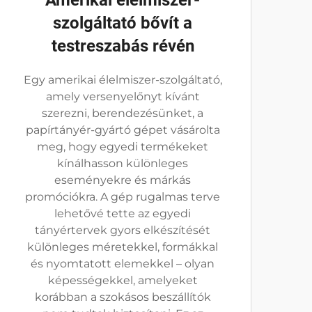
Amerikai élelmiszer-
szolgáltató bővít a
testreszabás révén
Egy amerikai élelmiszer-szolgáltató,
amely versenyelőnyt kívánt
szerezni, berendezésünket, a
papírtányér-gyártó gépet vásárolta
meg, hogy egyedi termékeket
kínálhasson különleges
eseményekre és márkás
promóciókra. A gép rugalmas terve
lehetővé tette az egyedi
tányértervek gyors elkészítését
különleges méretekkel, formákkal
és nyomtatott elemekkel – olyan
képességekkel, amelyeket
korábban a szokásos beszállítók