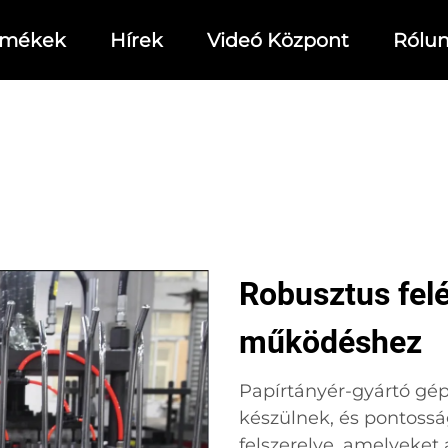
rmékek
Hírek
Videó Központ
Rólu
Robusztus felé
működéshez
Papírtányér-gyártó gé
készülnek, és pontossá
felszerelve, amelyeket