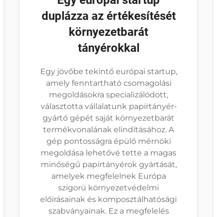
Egy európai startup
duplázza az értékesítését
környezetbarát
tányérokkal
Egy jövőbe tekintő európai startup,
amely fenntartható csomagolási
megoldásokra specializálódott,
választotta vállalatunk papírtányér-
gyártó gépét saját környezetbarát
termékvonalának elindításához. A
gép pontosságra épülő mérnöki
megoldása lehetővé tette a magas
minőségű papírtányérok gyártását,
amelyek megfelelnek Európa
szigorú környezetvédelmi
előírásainak és komposztálhatósági
szabványainak. Ez a megfelelés