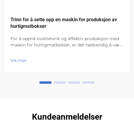
Trinn for å sette opp en maskin for produksjon av
hurtigmatbokser
For å oppnå kvalitetsrik og effektiv produksjon med
maskin for hurtigmatbokser, er det nødvendig å være
detaljorientert og ha kunnskap om maskinens
egenskaper, samt drifts- og sikkerhetsstandarder.
Vis mer
Maskinen for hurtigmatbokser fra Wenzhou Bo...
Kundeanmeldelser