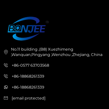
No.11 building ,(B8) Xuezhimeng
,Wanquan,Pingyang ,Wenzhou ,Zhejiang, China
+86-0577 63703568
+86-18868261339
+86-18868261339
[email protected]