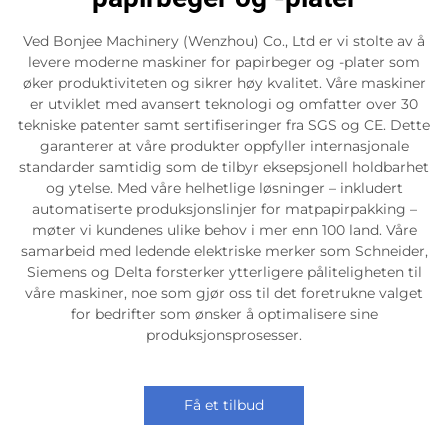
Ved Bonjee Machinery (Wenzhou) Co., Ltd er vi stolte av å
levere moderne maskiner for papirbeger og -plater som
øker produktiviteten og sikrer høy kvalitet. Våre maskiner
er utviklet med avansert teknologi og omfatter over 30
tekniske patenter samt sertifiseringer fra SGS og CE. Dette
garanterer at våre produkter oppfyller internasjonale
standarder samtidig som de tilbyr eksepsjonell holdbarhet
og ytelse. Med våre helhetlige løsninger – inkludert
automatiserte produksjonslinjer for matpapirpakking –
møter vi kundenes ulike behov i mer enn 100 land. Våre
samarbeid med ledende elektriske merker som Schneider,
Siemens og Delta forsterker ytterligere påliteligheten til
våre maskiner, noe som gjør oss til det foretrukne valget
for bedrifter som ønsker å optimalisere sine
produksjonsprosesser.
Få et tilbud