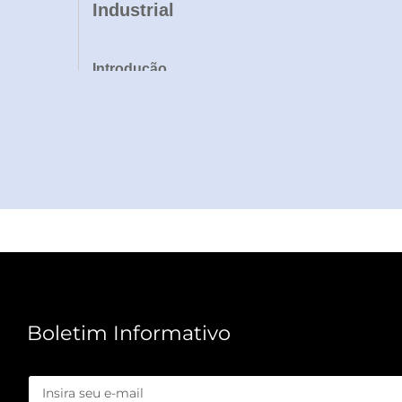
Industrial
Introdução
No cenário dinâmico da embalagem de alimentos,
atender às crescentes demandas do mercado.
solução de ponta, projetada para oferecer prod
equipamento de grau industrial foi concebido p
viagem e bandejas para bolos até recipientes c
fornecedores de embalagens.
Apoiada por mais de 30 patentes técnicas e cer
integra tecnologia avançada com um design cent
empresas a ampliar suas operações sem comprom
Boletim Informativo
atendimento de pedidos de grande volume, essa 
em mais de 100 países, otimizamos todos os aspe