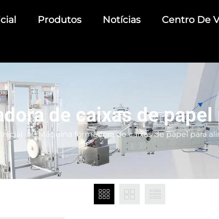
cial
Produtos
Notícias
Centro De V
dora de caixas de papel 
Inicial
Máquina formadora de caixas de papel para a