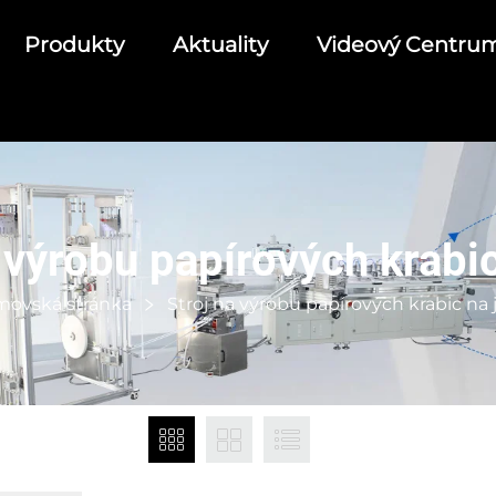
Produkty
Aktuality
Videový Centru
 výrobu papírových krabic
ovská stránka
Stroj na výrobu papírových krabic na j