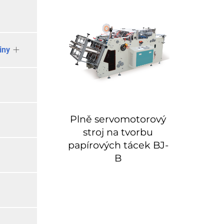
iny
Plně servomotorový
stroj na tvorbu
papírových tácek BJ-
B