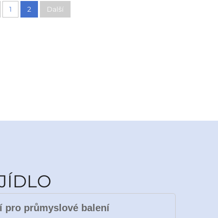
1
2
Další
JÍDLO
ní pro průmyslové balení