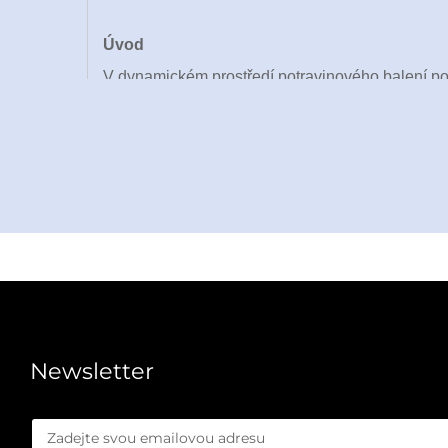
Úvod
V dynamickém prostředí potravinového balení potře
tržní požadavky. Stroj na tváření papírových 
navrženo tak, aby zajišťovalo automatickou výro
průmyslové zařízení je určeno k výrobě široké šk
neobvyklých tvarů – a uspokojuje tak potřeby výr
Podporováno více než 30 technickými patenty a m
potraviny kombinuje pokročilé technologie s uži
podnikům rozšiřovat své provozy, aniž by docházel
velkého rozsahu, tento stroj se bezproblémově 
jsme optimalizovali každý aspekt stroje pro tvor
Newsletter
stává strategickou investicí pro podniky, které u