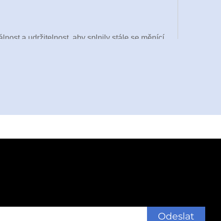
nost a udržitelnost, aby splnily stále se měnící
 CO.,LTD je inovativním řešením, které je
iny pro B2B partnery po celém světě. Toto
odnesení a tácek na dorty až po kontejnery
í zařízení pro tvorbu papírových obalů na
ezí 160 až 300 kusů za minutu umožňuje
specializovaných krabic nebo plníte objednávky
ický podnik přítomný ve více než 100 zemích
, odolnost a ekologickou bezpečnost – čímž se
í.
Odeslat