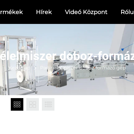
ermékek
Hírek
Videó Központ
Ról
 élelmiszer doboz-formá
Kezdőlap
Papír élelmiszer doboz-formázó gép