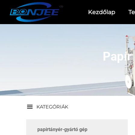
Kezdőlap
T
Papír
KATEGÓRIÁK
papírtányér-gyártó gép