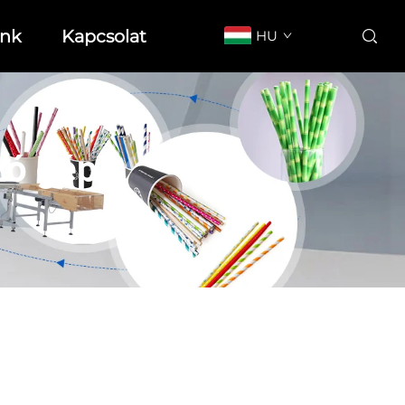
unk
Kapcsolat
HU
zó gép