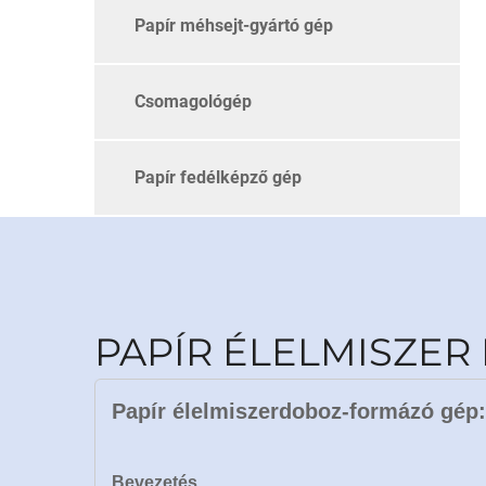
Papír méhsejt-gyártó gép
Csomagológép
Papír fedélképző gép
PAPÍR ÉLELMISZE
Papír élelmiszerdoboz-formázó gép:
Bevezetés