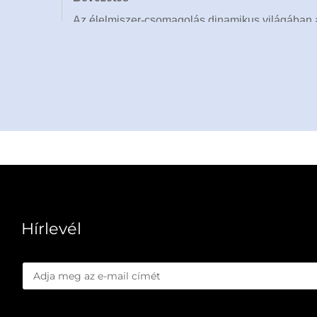
Az élelmiszer-csomagolás dinamikus világában 
sokoldalúságot és fenntarthatóságot, hogy lé
formázó gépe egy újító megoldást kínál, amelyet
B2B-partnerek számára világszerte. Ez az ipari 
dobozoktól és tortatálcáktól egészen egyedi formá
igényeit.
Több mint 30 technikai szabadalom és globális t
fejlett technológiát a felhasználóközpontú terve
növeljék működésüket anélkül, hogy minőséget v
megrendelést teljesítenek, ez a gép zavartalanul
Hírlevél
100 országban érzékelhető, minden egyes eleme
tartósságot és környezetbarát működést biztosít
szeretnének maradni a globális csomagolási ipa