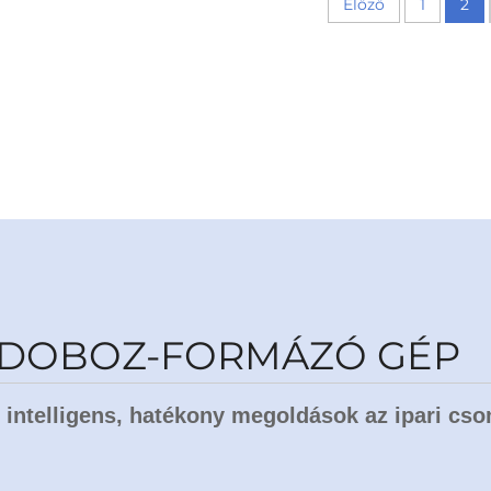
Előző
1
2
R DOBOZ-FORMÁZÓ GÉP
 intelligens, hatékony megoldások az ipari cs