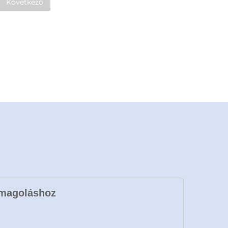
Következő
omagoláshoz