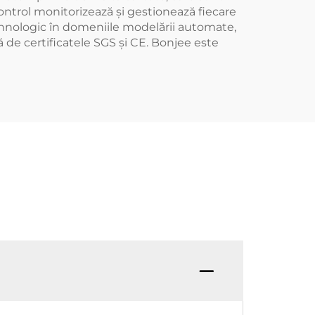
ontrol monitorizează și gestionează fiecare
tehnologic în domeniile modelării automate,
tă de certificatele SGS și CE. Bonjee este