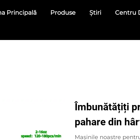
a Principală
Produse
Știri
Centru 
Îmbunătățiți p
pahare din hâr
Mașinile noastre pentr