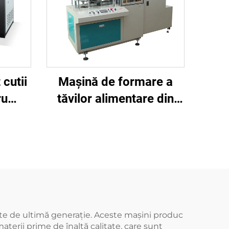
 cutii
Mașină de formare a
ru
tăvilor alimentare din
HA
hârtie BJ-CHR
te de ultimă generație. Aceste mașini produc
terii prime de înaltă calitate, care sunt