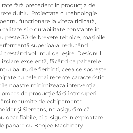
alitate fără precedent în producția de
rete dublu. Proiectate cu tehnologie
entru funcționare la viteză ridicată,
calitate și o durabilitate constante în
Cu peste 30 de brevete tehnice, mașinile
performanță superioară, reducând
și creștând volumul de ieșire. Designul
 izolare excelentă, făcând ca paharele
ntru băuturile fierbinți, ceea ce sporește
Echipate cu cele mai recente caracteristici
ile noastre minimizează intervenția
proces de producție fără întreruperi.
 mărci renumite de echipamente
hneider și Siemens, ne asigurăm că
 doar fiabile, ci și sigure în exploatare.
ii de pahare cu Bonjee Machinery.