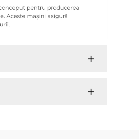
 conceput pentru producerea
de. Aceste mașini asigură
rii.