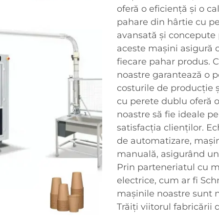
oferă o eficiență și o c
pahare din hârtie cu pe
avansată și concepute p
aceste mașini asigură o 
fiecare pahar produs. 
noastre garantează o 
costurile de producție 
cu perete dublu oferă o
noastre să fie ideale pe
satisfacția clienților. 
de automatizare, mașin
manuală, asigurând un 
Prin parteneriatul cu
electrice, cum ar fi Sc
mașinile noastre sunt nu
Trăiți viitorul fabricăr