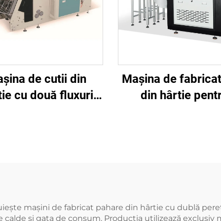
șina de cutii din
Mașina de fabricat
tie cu două fluxuri
din hârtie pent
BJ-DB
alimente BJ-C
ește mașini de fabricat pahare din hârtie cu dublă pere
calde și gata de consum. Producția utilizează exclusiv ma