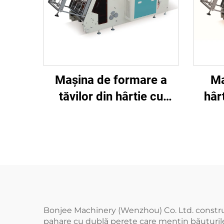
Mașina de formare a
Ma
tăvilor din hârtie cu
hâr
servomotoare complete
BJ-B
Bonjee Machinery (Wenzhou) Co. Ltd. construi
pahare cu dublă perete care mențin băuturile 