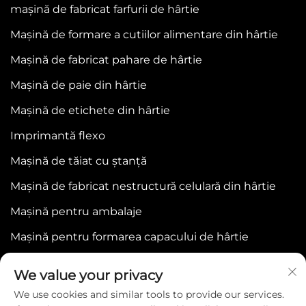
mașină de fabricat farfurii de hârtie
ambalare pentru a garanta o integrare fără probleme în
Mașină de formare a cutiilor alimentare din hârtie
liniile de producție existente, indiferent dacă sunteți un
Mașină de fabricat pahare de hârtie
producător de mică amploare sau un complex
Mașină de paie din hârtie
industrial de mari dimensiuni. Această echipament nu
este doar un instrument de ambalare — este o
Mașină de etichete din hârtie
investiție strategică care vă permite să mențineți
Imprimantă flexo
competitivitatea afacerii dumneavoastră pe piața
Mașină de tăiat cu ștanță
globală.
Mașină de fabricat nestructură celulară din hârtie
Avantajele cheie ale mașinii noastre de ambalare
Mașină pentru ambalaje
1. Automatizare excepțională și eficiență în producție
Mașină pentru formarea capacului de hârtie
Mașina noastră de ambalare redefineste
productivitatea prin operațiuni complet automate,
We value your privacy
acoperind alimentarea cu produse, sortarea, învelirea,
We use cookies and similar tools to provide our services.
sigilarea, etichetarea și stivuirea într-un singur flux de