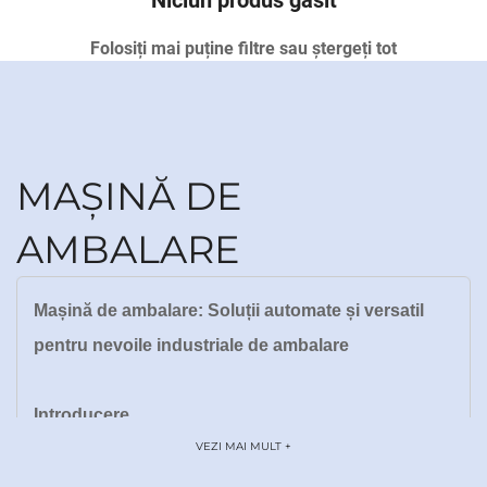
Niciun produs găsit
Folosiți mai puține filtre sau
ștergeți tot
MAȘINĂ DE
AMBALARE
Mașină de ambalare: Soluții automate și versatil
pentru nevoile industriale de ambalare
Introducere
VEZI MAI MULT +
În lumea accelerată a producției, logisticii și bunurilor
de consum, ambalarea eficientă și fiabilă reprezintă un