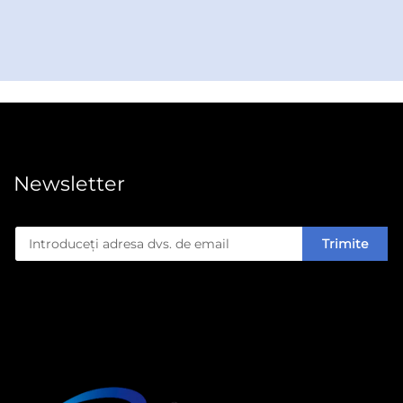
pilon al succesului de afaceri. Mașina de ambalare a
WENZHOU BONJEE MACHINERY CO.,LTD apare
ca o soluție industrială de înaltă performanță,
proiectată în mod exclusiv pentru partenerii B2B care
doresc să optimizeze procesele de ambalare, să
reducă costurile și să îmbunătățească protecția
Newsletter
produselor. Această mașină avansată de ambalare se
specializează în ambalarea automată a unei game
Trimite
largi de produse, inclusiv alimente, băuturi, produse
cosmetice, produse farmaceutice, componente
industriale și bunuri de consum, constituind astfel un
activ indispensabil pentru fabrici, centre de distribuție
și unități de producție din întreaga lume.
Sprijinit de peste 30 de brevete tehnice și certificate