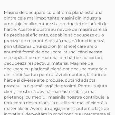
Mașina de decupare cu platfomă plană este una
dintre cele mai importante mașini din industria
ambalajelor alimentare și a producției de farfurii de
hârtie. Aceste industrii au nevoie de mașini care să
fie precise și eficiente, capabile să decupeze cu o
precizie de microni. Această mașină funcționează
prin utilizarea unui șablon (matrice) care are o
anumită formă de decupare; atunci când acesta
este apăsat pe un material din hârtie sau carton,
decupează respectivul material. Mașinile de
decupare cu platfomă plană pot decupa materiale
din hârtie/carton pentru tăvi alimentare, farfurii de
hârtie și diverse alte produse, putând adapta
procesul la o gamă largă de grosimi. Pentru a ajuta
clienții noștri să devină mai sustenabili și mai
prietenoși cu mediul, mașinile noastre contribuie la
reducerea deșeurilor și la o utilizare mai eficientă a
materialelor. Avem un angajament puternic față de
inovație și dezvoltăm în mod continuu cercetarea și