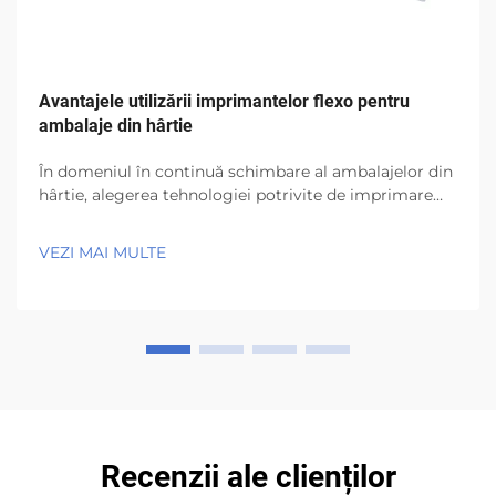
Avantajele utilizării imprimantelor flexo pentru
ambalaje din hârtie
În domeniul în continuă schimbare al ambalajelor din
hârtie, alegerea tehnologiei potrivite de imprimare
poate influența calitatea produsului final, eficiența
producției și rentabilitatea generală a afacerii.
VEZI MAI MULTE
Imprimarea flexografică, sau flexo...
Recenzii ale clienților