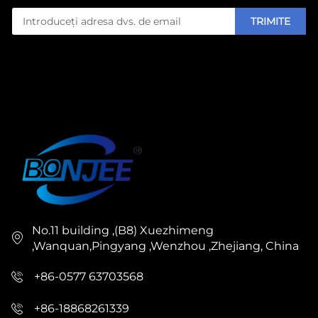
TRIMITE
No.11 building ,(B8) Xuezhimeng
,Wanquan,Pingyang ,Wenzhou ,Zhejiang, China
+86-0577 63703568
+86-18868261339