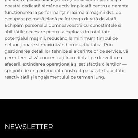
noastră dedicată rămâne activ implicată pentru a garanta
funcționarea la performanța maximă a mașinii dvs. de
decupare pe masă plană pe întreaga durată de viață.
Echipăm personalul dumneavoastră cu cunoștințele și
abilitățile necesare pentru a exploata în totalitate
potențialul mașinii, reducând la minimum timpul de
nefuncționare și maximizând productivitatea. Prin
gestionarea detaliilor tehnice și a cerințelor de service, vă
permitem să vă concentrați încredințat pe dezvoltarea
afacerii, extinderea operațională și satisfacția clienților —
sprijiniți de un parteneriat construit pe bazele fiabilității,
reactivității și angajamentului pe termen lung.
NEWSLETTER