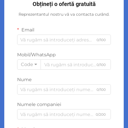
Obțineți o ofertă gratuită
Reprezentantul nostru vă va contacta curând.
Email
0/100
Mobil/WhatsApp
Code
0/100
Nume
0/100
Numele companiei
0/200