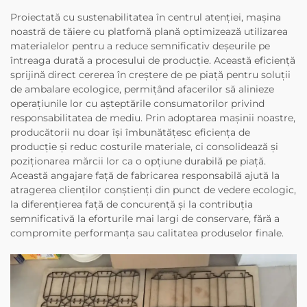
Proiectată cu sustenabilitatea în centrul atenției, mașina
noastră de tăiere cu platfomă plană optimizează utilizarea
materialelor pentru a reduce semnificativ deșeurile pe
întreaga durată a procesului de producție. Această eficiență
sprijină direct cererea în creștere de pe piață pentru soluții
de ambalare ecologice, permițând afacerilor să alinieze
operațiunile lor cu așteptările consumatorilor privind
responsabilitatea de mediu. Prin adoptarea mașinii noastre,
producătorii nu doar își îmbunătățesc eficiența de
producție și reduc costurile materiale, ci consolidează și
poziționarea mărcii lor ca o opțiune durabilă pe piață.
Această angajare față de fabricarea responsabilă ajută la
atragerea clienților conștienți din punct de vedere ecologic,
la diferențierea față de concurență și la contribuția
semnificativă la eforturile mai largi de conservare, fără a
compromite performanța sau calitatea produselor finale.