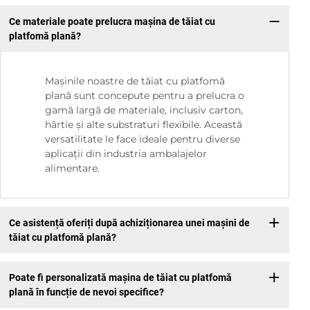
Ce materiale poate prelucra mașina de tăiat cu
platfomă plană?
Mașinile noastre de tăiat cu platfomă
plană sunt concepute pentru a prelucra o
gamă largă de materiale, inclusiv carton,
hârtie și alte substraturi flexibile. Această
versatilitate le face ideale pentru diverse
aplicații din industria ambalajelor
alimentare.
Ce asistență oferiți după achiziționarea unei mașini de
tăiat cu platfomă plană?
Poate fi personalizată mașina de tăiat cu platfomă
plană în funcție de nevoi specifice?