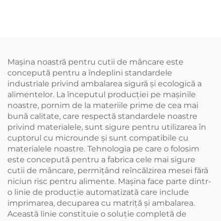
mânere la viteză medie
perete BJ160
BJNBJ
Mașina noastră pentru cutii de mâncare este
concepută pentru a îndeplini standardele
industriale privind ambalarea sigură și ecologică a
alimentelor. La începutul producției pe mașinile
noastre, pornim de la materiile prime de cea mai
bună calitate, care respectă standardele noastre
privind materialele, sunt sigure pentru utilizarea în
cuptorul cu microunde și sunt compatibile cu
materialele noastre. Tehnologia pe care o folosim
este concepută pentru a fabrica cele mai sigure
cutii de mâncare, permițând reîncălzirea mesei fără
niciun risc pentru alimente. Mașina face parte dintr-
o linie de producție automatizată care include
imprimarea, decuparea cu matriță și ambalarea.
Această linie constituie o soluție completă de