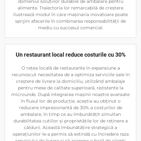
domeniul soluțiilor durabile de ambalare pentru
alimente. Traiectoria lor remarcabilă de creștere
ilustrează modul în care mașinaria inovatoare poate
sprijini afacerile în combinarea responsabilității de
mediu cu succesul comercial.
Un restaurant local reduce costurile cu 30%
O rețea locală de restaurante în expansiune a
recunoscut necesitatea de a optimiza serviciile sale în
creștere de livrare la domiciliu, utilizând ambalaje
pentru mese de calitate superioară, rezistente la
microunde. După integrarea mașinii noastre avansate
în fluxul lor de producție, aceștia au obținut o
reducere impresionantă de 30% a costurilor de
ambalare, în timp ce au îmbunătățit simultan
durabilitatea cutiilor și proprietățile lor de reținere a
căldurii. Această îmbunătățire strategică a
operațiunilor le-a permis să extindă cu încredere raza
serviciului de livrare și să acopere o bază de clienți