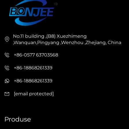
No.11 building ,(B8) Xuezhimeng
,Wanquan,Pingyang ,Wenzhou ,Zhejiang, China
+86-0577 63703568
+86-18868261339
+86-18868261339
[email protected]
Produse