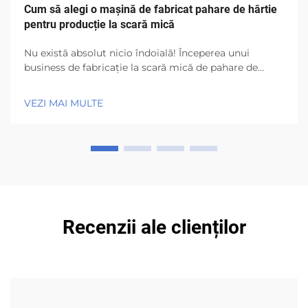
Cum să alegi o mașină de fabricat pahare de hârtie
pentru producție la scară mică
Nu există absolut nicio îndoială! Începerea unui
business de fabricație la scară mică de pahare de
hârtie are o mulțime și încă o mulțime de
oportunități! Ceea ce trebuie cu adevărat să cauți este
VEZI MAI MULTE
ce mașină de fabricat pahare de hârtie să folosești.
Este cel mai important echipament dintr-o...
Recenzii ale clienților