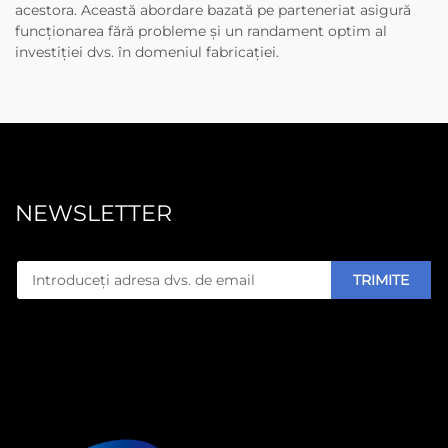
acestora. Această abordare bazată pe parteneriat asigură
funcționarea fără probleme și un randament optim al
investiției dvs. în domeniul fabricației.
NEWSLETTER
TRIMITE