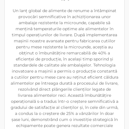
Un lanț global de alimente de renume a întâmpinat
provocări semnificative în achiziționarea unor
ambalaje rezistente la microunde, capabile să
mențină temperaturile optime ale alimentelor în
timpul operațiunilor de livrare. După implementarea
mașinii noastre avansate pentru fabricarea cutiilor
pentru mese rezistente la microunde, aceștia au
obținut o îmbunătățire remarcabilă de 40% a
eficienței de producție, în același timp sporind și
standardele de calitate ale ambalajelor. Tehnologia
inovatoare a mașinii a permis o producție constantă
a cutiilor pentru mese care au reținut eficient căldura
alimentelor pe întreaga durată a procesului de livrare,
rezolvând direct plângerile clienților legate de
livrarea alimentelor reci. Această îmbunătățire
operațională s-a tradus într-o creștere semnificativă a
gradului de satisfacție al clienților și, în cele din urmă,
a condus la o creștere de 25% a vânzărilor în doar
șase luni, demonstrând cum o investiție strategică în
echipamente poate genera rezultate comerciale