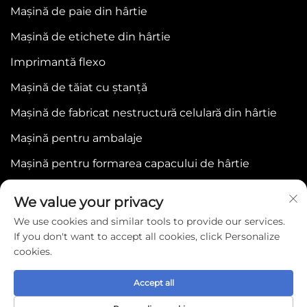
Mașină de paie din hârtie
Mașină de etichete din hârtie
Imprimantă flexo
Mașină de tăiat cu ștanță
Mașină de fabricat nestructură celulară din hârtie
Mașină pentru ambalaje
Mașină pentru formarea capacului de hârtie
We value your privacy
We use cookies and similar tools to provide our services.
If you don't want to accept all cookies, click Personalize
cookies.
Copyright © 2025 by WENZHOU BONJEE
MACHINERY CO.,LTD -
Politica de confidențialitate
Accept all