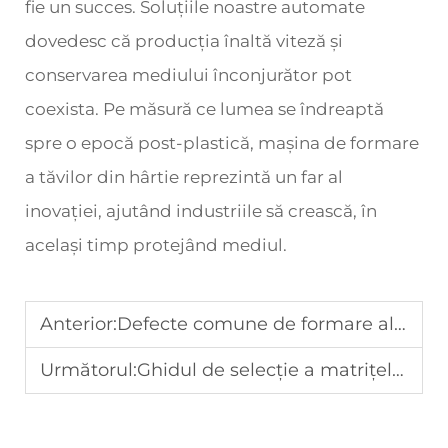
fie un succes. Soluțiile noastre automate
dovedesc că producția înaltă viteză și
conservarea mediului înconjurător pot
coexista. Pe măsură ce lumea se îndreaptă
spre o epocă post-plastică, mașina de formare
a tăvilor din hârtie reprezintă un far al
inovației, ajutând industriile să crească, în
același timp protejând mediul.
Anterior:
Defecte comune de formare ale mașinilor de lipire a hârtiei și soluții de depanare
Următorul:
Ghidul de selecție a matrițelor pentru mașinile de tăiat în rolă cu matriță