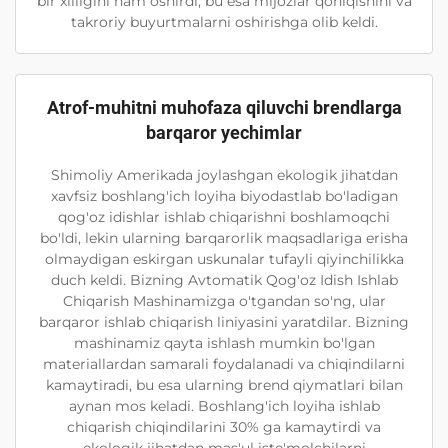
bir xilligini ham oshirdi, bu esa mijozlar qoniqishini va
takroriy buyurtmalarni oshirishga olib keldi.
Atrof-muhitni muhofaza qiluvchi brendlarga
barqaror yechimlar
Shimoliy Amerikada joylashgan ekologik jihatdan
xavfsiz boshlang'ich loyiha biyodastlab bo'ladigan
qog'oz idishlar ishlab chiqarishni boshlamoqchi
bo'ldi, lekin ularning barqarorlik maqsadlariga erisha
olmaydigan eskirgan uskunalar tufayli qiyinchilikka
duch keldi. Bizning Avtomatik Qog'oz Idish Ishlab
Chiqarish Mashinamizga o'tgandan so'ng, ular
barqaror ishlab chiqarish liniyasini yaratdilar. Bizning
mashinamiz qayta ishlash mumkin bo'lgan
materiallardan samarali foydalanadi va chiqindilarni
kamaytiradi, bu esa ularning brend qiymatlari bilan
aynan mos keladi. Boshlang'ich loyiha ishlab
chiqarish chiqindilarini 30% ga kamaytirdi va