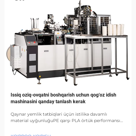
Issiq oziq-ovqatni boshqarish uchun qog‘oz idish
mashinasini qanday tanlash kerak
Qaynar yemlik tətbiqləri üçün istilikə davamlı
material uyğunluğuPE qarşı PLA örtük performansı
istilik gərginliyi altında (95°C+)PE örtüklər struktur
olaraq yaxşı möhkəmliyi saxlayır və temperatur 95