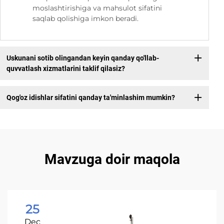
moslashtirishiga va mahsulot sifatini
saqlab qolishiga imkon beradi.
Uskunani sotib olingandan keyin qanday qo'llab-
quvvatlash xizmatlarini taklif qilasiz?
Qog'oz idishlar sifatini qanday ta'minlashim mumkin?
Mavzuga doir maqola
25
Dec