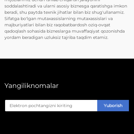
soddalashtiradi va ularni asosiy biznesga qaratishga imkon
beradi, shu paytda texnik jihatlar bilan biz shug'ullanamiz.
Sifatga bo'lgan mutaxassislarning mutaxassislari va
majburiyatlari bilan biz raqobatbardosh oziq-ovqat
qadoqlash sohasida bizneslarga muvaffaqiyat qozonishda
yordam beradigan uzluksiz tajriba taqdim etamiz.
Yangiliknomalar
Yuborish