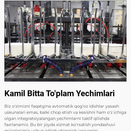
Kamil Bitta To'plam Yechimlari
Biz o'zimizni faqatgina avtomatik qog'oz idishlar yasash
uskunalari emas, balki chop etish va kesishni ham o'z ichiga
olgan integratsiyalangan yechimlarni taklif qilishda
faxrlanamiz. Bu bir joyda xizmat ko'rsatish yondashuvi
mijozlarimiz uchun ishlab chiqarish jarayonini