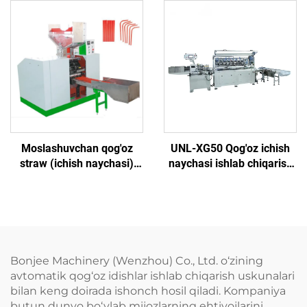
Moslashuvchan qog'oz
UNL-XG50 Qog'oz ichish
straw (ichish naychasi)
naychasi ishlab chiqarish
yaratish mashinasi
mashinasi
Bonjee Machinery (Wenzhou) Co., Ltd. o‘zining
avtomatik qog‘oz idishlar ishlab chiqarish uskunalari
bilan keng doirada ishonch hosil qiladi. Kompaniya
butun dunyo bo‘ylab mijozlarning ehtiyojlarini