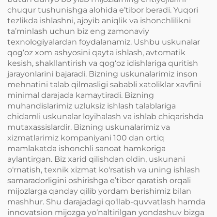
chuqur tushunishga alohida e’tibor beradi. Yuqori
tezlikda ishlashni, ajoyib aniqlik va ishonchlilikni
ta’minlash uchun biz eng zamonaviy
texnologiyalardan foydalanamiz. Ushbu uskunalar
qog‘oz xom ashyosini qayta ishlash, avtomatik
kesish, shakllantirish va qog‘oz idishlariga quritish
jarayonlarini bajaradi. Bizning uskunalarimiz inson
mehnatini talab qilmasligi sababli xatoliklar xavfini
minimal darajada kamaytiradi. Bizning
muhandislarimiz uzluksiz ishlash talablariga
chidamli uskunalar loyihalash va ishlab chiqarishda
mutaxassislardir. Bizning uskunalarimiz va
xizmatlarimiz kompaniyani 100 dan ortiq
mamlakatda ishonchli sanoat hamkoriga
aylantirgan. Biz xarid qilishdan oldin, uskunani
o‘rnatish, texnik xizmat ko‘rsatish va uning ishlash
samaradorligini oshirishga e’tibor qaratish orqali
mijozlarga qanday qilib yordam berishimiz bilan
mashhur. Shu darajadagi qo‘llab-quvvatlash hamda
innovatsion mijozga yo‘naltirilgan yondashuv bizga