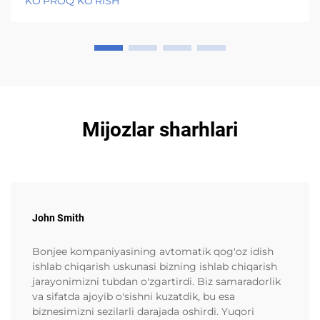
KO'PROQ KO'RISH
dərəcə Selsiyadan yuxarı olsa belə nəmliyi xaric
etməyə davam edir, bu...
Mijozlar sharhlari
John Smith
Bonjee kompaniyasining avtomatik qog'oz idish
ishlab chiqarish uskunasi bizning ishlab chiqarish
jarayonimizni tubdan o'zgartirdi. Biz samaradorlik
va sifatda ajoyib o'sishni kuzatdik, bu esa
biznesimizni sezilarli darajada oshirdi. Yuqori