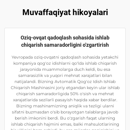
Muvaffaqiyat hikoyalari
Oziq-ovqat qadoqlash sohasida ishlab
chiqarish samaradorligini o'zgartirish
Yevropada oziq-ovqatni qadoqlash sohasida yetakchi
kompaniya qog'oz idishlarni qo'lda ishlab chiqarish
jarayonida muammolarga duch keldi, bu esa
samarasizlik va yuqori mehnat xarajatlari bilan
natijalandi. Bizning Avtomatik Qog'oz Idish Ishlab
Chiqarish Mashinasini joriy etgandan keyin ular ishlab
chiqarish samaradorligida 50% o'sish va mehnat
xarajatlarida sezilarli pasayish haqida xabar berdilar.
Bizning mashinamizning aniqlik va tezligi ularni
sifatni buzmasdan o'sib borayotgan talablarga javob
berish imkonini berdi. Bu o'zgarish faqat ularning
ishlab chiqarish hajmini emas, balki mahsulotlarining