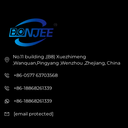
No.11 building ,(B8) Xuezhimeng
,Wanquan,Pingyang ,Wenzhou ,Zhejiang, China
+86-0577 63703568
+86-18868261339
+86-18868261339
[email protected]