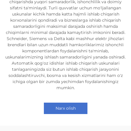
chiqarishda yuqori samaradorlik, ishonchlilik va doimiy
sifatni ta'minlaydi. Turli quvvatlar uchun mo'ljallangan
uskunalar kichik hamda katta hajmli ishlab chiqarish
korxonalarini qondiradi va bizneslarga ishlab chiqarish
samaradorligini maksimal darajada oshirish hamda
chiqimlarni minimal darajada kamaytirish imkonini beradi.
Schneider, Siemens va Delta kabi mashhur elektr jihozlari
brendlari bilan uzun muddatli hamkorliklarimiz ishonchli
komponentlardan foydalanishni ta'minlab,
uskunalarimizning ishlash samaradorligini yanada oshiradi.
Avtomatik qog'oz idishlar ishlab chiqarish uskunalari
tanlaganingizda siz butun ishlab chiqarish jarayonini
soddalashtiruvchi, bosma va kesish xizmatlarini ham o'z
ichiga olgan bir zumda yechimdan foydalanishingiz
mumkin.
Narx olish