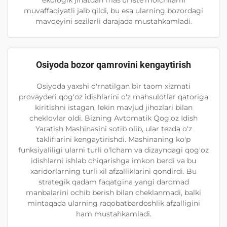
ekologik jihatdan mas'ul iste'molchilarni
muvaffaqiyatli jalb qildi, bu esa ularning bozordagi
mavqeyini sezilarli darajada mustahkamladi.
Osiyoda bozor qamrovini kengaytirish
Osiyoda yaxshi o'rnatilgan bir taom xizmati
provayderi qog'oz idishlarini o'z mahsulotlar qatoriga
kiritishni istagan, lekin mavjud jihozlari bilan
cheklovlar oldi. Bizning Avtomatik Qog'oz Idish
Yaratish Mashinasini sotib olib, ular tezda o'z
takliflarini kengaytirishdi. Mashinaning ko'p
funksiyaliligi ularni turli o'lcham va dizayndagi qog'oz
idishlarni ishlab chiqarishga imkon berdi va bu
xaridorlarning turli xil afzalliklarini qondirdi. Bu
strategik qadam faqatgina yangi daromad
manbalarini ochib berish bilan cheklanmadi, balki
mintaqada ularning raqobatbardoshlik afzalligini
ham mustahkamladi.