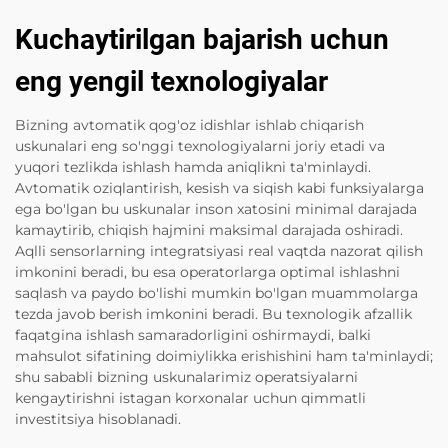
Kuchaytirilgan bajarish uchun
eng yengil texnologiyalar
Bizning avtomatik qog'oz idishlar ishlab chiqarish
uskunalari eng so'nggi texnologiyalarni joriy etadi va
yuqori tezlikda ishlash hamda aniqlikni ta'minlaydi.
Avtomatik oziqlantirish, kesish va siqish kabi funksiyalarga
ega bo'lgan bu uskunalar inson xatosini minimal darajada
kamaytirib, chiqish hajmini maksimal darajada oshiradi.
Aqlli sensorlarning integratsiyasi real vaqtda nazorat qilish
imkonini beradi, bu esa operatorlarga optimal ishlashni
saqlash va paydo bo'lishi mumkin bo'lgan muammolarga
tezda javob berish imkonini beradi. Bu texnologik afzallik
faqatgina ishlash samaradorligini oshirmaydi, balki
mahsulot sifatining doimiylikka erishishini ham ta'minlaydi;
shu sababli bizning uskunalarimiz operatsiyalarni
kengaytirishni istagan korxonalar uchun qimmatli
investitsiya hisoblanadi.