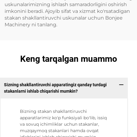
uskunalarimizning ishlash samaradorligini oshirish
imkonini beradi. Ajoyib sifat va xizmat ko'rsatadigan
stakan shakllantiruvchi uskunalar uchun Bonjee
Machinery ni tanlang.
Keng tarqalgan muammo
Sizning shakllantiruvchi apparatingiz qanday turdagi
stakanlarni ishlab chiqarishi mumkin?
Bizning stakan shakllantiruvchi
apparatlarimiz ko'p funksiyali bo'lib, issiq
va sovuq ichimliklar uchun stakanlar,
muzqaymoq stakanlari hamda ovqat
idishlarini ishlab chiqarishi mumkin.