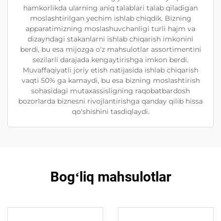
hamkorlikda ularning aniq talablari talab qiladigan
moslashtirilgan yechim ishlab chiqdik. Bizning
apparatimizning moslashuvchanligi turli hajm va
dizayndagi stakanlarni ishlab chiqarish imkonini
berdi, bu esa mijozga o'z mahsulotlar assortimentini
sezilarli darajada kengaytirishga imkon berdi.
Muvaffaqiyatli joriy etish natijasida ishlab chiqarish
vaqti 50% ga kamaydi, bu esa bizning moslashtirish
sohasidagi mutaxassisligning raqobatbardosh
bozorlarda biznesni rivojlantirishga qanday qilib hissa
qo'shishini tasdiqlaydi.
Bogʻliq mahsulotlar