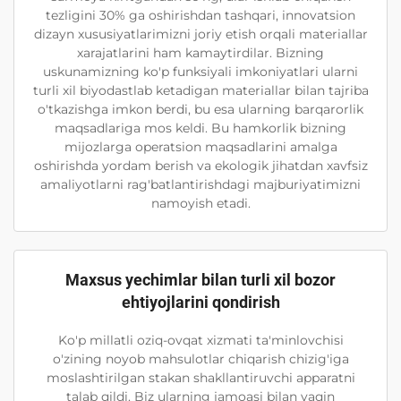
tezligini 30% ga oshirishdan tashqari, innovatsion
dizayn xususiyatlarimizni joriy etish orqali materiallar
xarajatlarini ham kamaytirdilar. Bizning
uskunamizning ko'p funksiyali imkoniyatlari ularni
turli xil biyodastlab ketadigan materiallar bilan tajriba
o'tkazishga imkon berdi, bu esa ularning barqarorlik
maqsadlariga mos keldi. Bu hamkorlik bizning
mijozlarga operatsion maqsadlarini amalga
oshirishda yordam berish va ekologik jihatdan xavfsiz
amaliyotlarni rag'batlantirishdagi majburiyatimizni
namoyish etadi.
Maxsus yechimlar bilan turli xil bozor
ehtiyojlarini qondirish
Ko'p millatli oziq-ovqat xizmati ta'minlovchisi
o'zining noyob mahsulotlar chiqarish chizig'iga
moslashtirilgan stakan shakllantiruvchi apparatni
talab qildi. Biz ularning jamoasi bilan yaqin