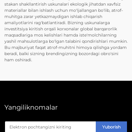
stakan shakllantirish uskunalari ekologik jihatdan xavfsiz
materiallar bilan ishlash uchun mo'ljallangan bo'lib, atrof-
muhitga zarar yetkazmaydigan ishlab chiqarish
amaliyotlarini rag'batlantiradi. Bizning uskunalarga
investitsiya kiritish orqali korxonalar global barqarorlik
maqsadlariga mos kelishlari hamda iste'molchilarning
yashil mahsulotlarga bo'lgan talabini qondirishlari mumkin.
Bu majburiyat faqat atrof-muhitni himoya qilishga yordam
beradi, balki sizning brendingizning bozordagi obro'sini
ham oshiradi.
Yangiliknomalar
Yuborish