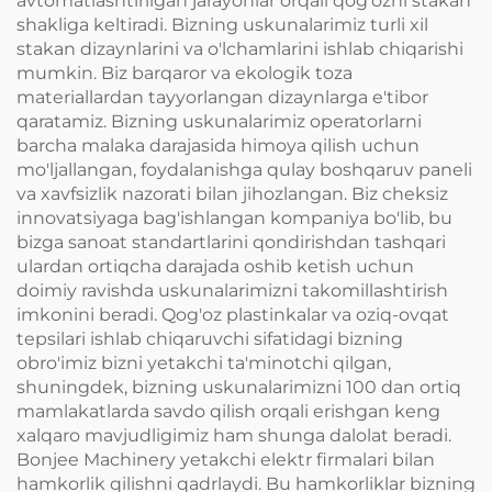
avtomatlashtirilgan jarayonlar orqali qog'ozni stakan
shakliga keltiradi. Bizning uskunalarimiz turli xil
stakan dizaynlarini va o'lchamlarini ishlab chiqarishi
mumkin. Biz barqaror va ekologik toza
materiallardan tayyorlangan dizaynlarga e'tibor
qaratamiz. Bizning uskunalarimiz operatorlarni
barcha malaka darajasida himoya qilish uchun
mo'ljallangan, foydalanishga qulay boshqaruv paneli
va xavfsizlik nazorati bilan jihozlangan. Biz cheksiz
innovatsiyaga bag'ishlangan kompaniya bo'lib, bu
bizga sanoat standartlarini qondirishdan tashqari
ulardan ortiqcha darajada oshib ketish uchun
doimiy ravishda uskunalarimizni takomillashtirish
imkonini beradi. Qog'oz plastinkalar va oziq-ovqat
tepsilari ishlab chiqaruvchi sifatidagi bizning
obro'imiz bizni yetakchi ta'minotchi qilgan,
shuningdek, bizning uskunalarimizni 100 dan ortiq
mamlakatlarda savdo qilish orqali erishgan keng
xalqaro mavjudligimiz ham shunga dalolat beradi.
Bonjee Machinery yetakchi elektr firmalari bilan
hamkorlik qilishni qadrlaydi. Bu hamkorliklar bizning