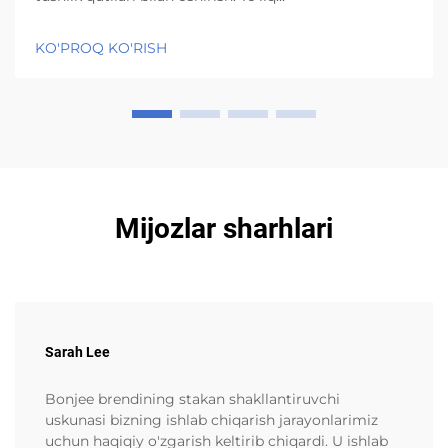
avtomatlashtirilgan jarayon ish oqimini silliqlashtiradi
va to'siqlarni kamaytiradi. Avtomatik ishlaydigan
KO'PROQ KO'RISH
qog'oz tushlik qutilari moslamalari odamlarning
avval bajarayotgan hamma zerikarli qo'lda amallarni
o'z zimmasiga oladi va ...
Mijozlar sharhlari
Sarah Lee
Bonjee brendining stakan shakllantiruvchi
uskunasi bizning ishlab chiqarish jarayonlarimiz
uchun haqiqiy o'zgarish keltirib chiqardi. U ishlab