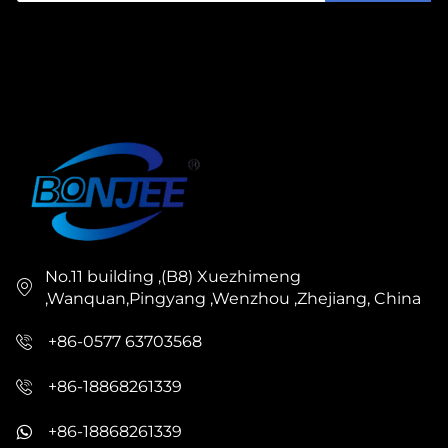
No.11 building ,(B8) Xuezhimeng
,Wanquan,Pingyang ,Wenzhou ,Zhejiang, China
+86-0577 63703568
+86-18868261339
+86-18868261339