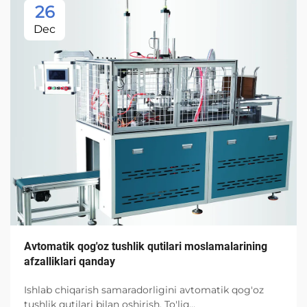
26
Dec
Avtomatik qog'oz tushlik qutilari moslamalarining
afzalliklari qanday
Ishlab chiqarish samaradorligini avtomatik qog'oz
tushlik qutilari bilan oshirish. To'liq