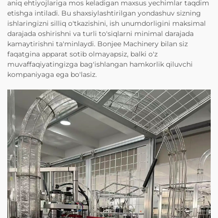
aniq ehtiyojlariga mos keladigan maxsus yechimlar taqdim
etishga intiladi. Bu shaxsiylashtirilgan yondashuv sizning
ishlaringizni silliq o'tkazishini, ish unumdorligini maksimal
darajada oshirishni va turli to'siqlarni minimal darajada
kamaytirishni ta'minlaydi. Bonjee Machinery bilan siz
faqatgina apparat sotib olmayapsiz, balki o'z
muvaffaqiyatingizga bag'ishlangan hamkorlik qiluvchi
kompaniyaga ega bo'lasiz.