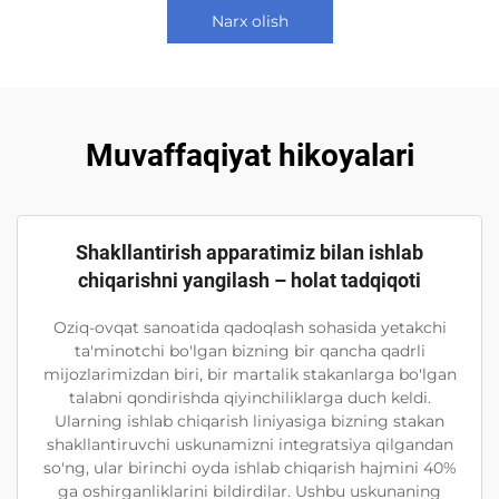
Narx olish
Muvaffaqiyat hikoyalari
Shakllantirish apparatimiz bilan ishlab
chiqarishni yangilash – holat tadqiqoti
Oziq-ovqat sanoatida qadoqlash sohasida yetakchi
ta'minotchi bo'lgan bizning bir qancha qadrli
mijozlarimizdan biri, bir martalik stakanlarga bo'lgan
talabni qondirishda qiyinchiliklarga duch keldi.
Ularning ishlab chiqarish liniyasiga bizning stakan
shakllantiruvchi uskunamizni integratsiya qilgandan
so'ng, ular birinchi oyda ishlab chiqarish hajmini 40%
ga oshirganliklarini bildirdilar. Ushbu uskunaning