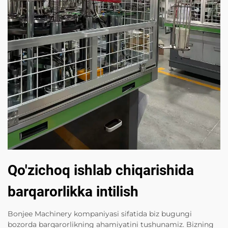
Qo'zichoq ishlab chiqarishida
barqarorlikka intilish
Bonjee Machinery kompaniyasi sifatida biz bugungi
bozorda barqarorlikning ahamiyatini tushunamiz. Bizning