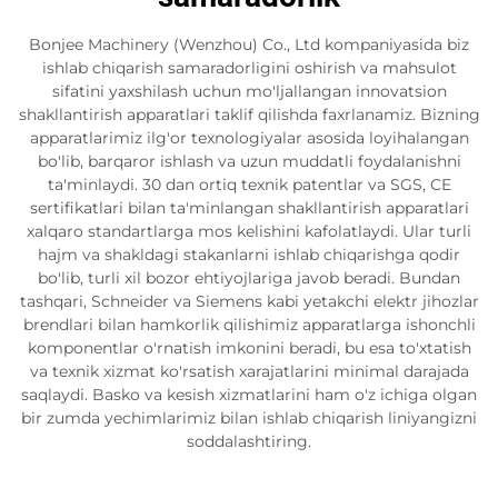
Bonjee Machinery (Wenzhou) Co., Ltd kompaniyasida biz
ishlab chiqarish samaradorligini oshirish va mahsulot
sifatini yaxshilash uchun mo'ljallangan innovatsion
shakllantirish apparatlari taklif qilishda faxrlanamiz. Bizning
apparatlarimiz ilg'or texnologiyalar asosida loyihalangan
bo'lib, barqaror ishlash va uzun muddatli foydalanishni
ta'minlaydi. 30 dan ortiq texnik patentlar va SGS, CE
sertifikatlari bilan ta'minlangan shakllantirish apparatlari
xalqaro standartlarga mos kelishini kafolatlaydi. Ular turli
hajm va shakldagi stakanlarni ishlab chiqarishga qodir
bo'lib, turli xil bozor ehtiyojlariga javob beradi. Bundan
tashqari, Schneider va Siemens kabi yetakchi elektr jihozlar
brendlari bilan hamkorlik qilishimiz apparatlarga ishonchli
komponentlar o'rnatish imkonini beradi, bu esa to'xtatish
va texnik xizmat ko'rsatish xarajatlarini minimal darajada
saqlaydi. Basko va kesish xizmatlarini ham o'z ichiga olgan
bir zumda yechimlarimiz bilan ishlab chiqarish liniyangizni
soddalashtiring.