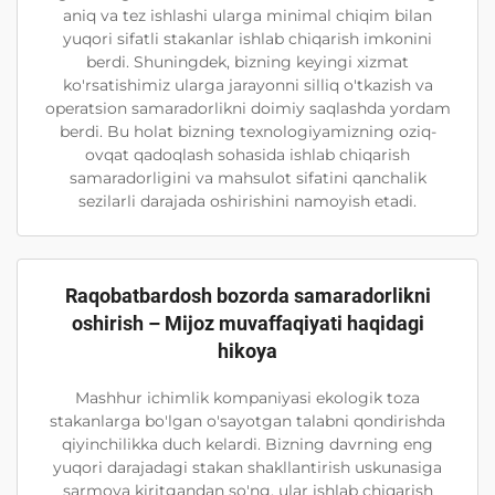
aniq va tez ishlashi ularga minimal chiqim bilan
yuqori sifatli stakanlar ishlab chiqarish imkonini
berdi. Shuningdek, bizning keyingi xizmat
ko'rsatishimiz ularga jarayonni silliq o'tkazish va
operatsion samaradorlikni doimiy saqlashda yordam
berdi. Bu holat bizning texnologiyamizning oziq-
ovqat qadoqlash sohasida ishlab chiqarish
samaradorligini va mahsulot sifatini qanchalik
sezilarli darajada oshirishini namoyish etadi.
Raqobatbardosh bozorda samaradorlikni
oshirish – Mijoz muvaffaqiyati haqidagi
hikoya
Mashhur ichimlik kompaniyasi ekologik toza
stakanlarga bo'lgan o'sayotgan talabni qondirishda
qiyinchilikka duch kelardi. Bizning davrning eng
yuqori darajadagi stakan shakllantirish uskunasiga
sarmoya kiritgandan so'ng, ular ishlab chiqarish