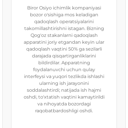
Biror Osiyo ichimlik kompaniyasi
bozor o'sishiga mos keladigan
qadoqlash operatsiyalarini
takomillashtirishni istagan. Bizning
Qog'oz stakanlarni qadoqlash
apparatini joriy etgandan keyin ular
qadoqlash vaqtini 50% ga sezilarli
darajada qisqartirganliklarini
bildirdilar. Apparatning
foydalanuvchi uchun qulay
interfeysi va yuqori tezlikda ishlashi
ularning ish jarayonini
soddalashtirdi; natijada ish hajmi
oshdi, to'xtatish vaqtini kamaytirildi
va nihoyatda bozordagi
raqobatbardoshligi oshdi.