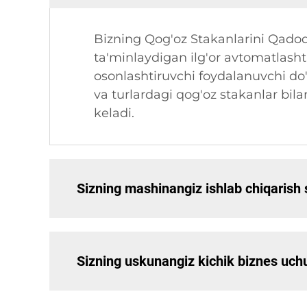
Bizning Qog'oz Stakanlarini Qadoq
ta'minlaydigan ilg'or avtomatlashti
osonlashtiruvchi foydalanuvchi do
va turlardagi qog'oz stakanlar bilan
keladi.
Sizning mashinangiz ishlab chiqarish 
Sizning uskunangiz kichik biznes uc