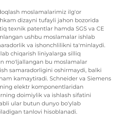
doqlash moslamalarimiz ilg'or
hkam dizayni tufayli jahon bozorida
ortiq texnik patentlar hamda SGS va CE
'minlangan ushbu moslamalar ishlab
radorlik va ishonchlilikni ta'minlaydi.
ab chiqarish liniyalarga silliq
hun mo'ljallangan bu moslamalar
ish samaradorligini oshirmaydi, balki
i ham kamaytiradi. Schneider va Siemens
ning elektr komponentlaridan
ing doimiylik va ishlash sifatini
abli ular butun dunyo bo'ylab
iladigan tanlovi hisoblanadi.