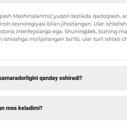
lash Mashinalarimiz yuqori tezlikda qadoqlash, an
rish texnologiyasi bilan jihozlangan. Ular ishlatish
'stona interfeyslarga ega. Shuningdek, bizning ma
 ishlashga mo'ljallangan bo'lib, ular turli ishlab 
samaradorligini qanday oshiradi?
hun mos keladimi?