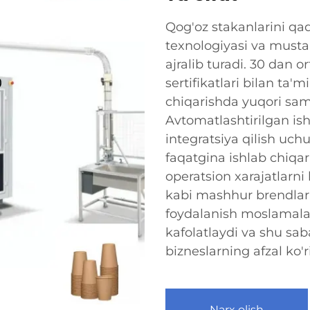
Qog'oz stakanlarini qa
texnologiyasi va musta
ajralib turadi. 30 dan 
sertifikatlari bilan ta
chiqarishda yuqori sama
Avtomatlashtirilgan ishl
integratsiya qilish uc
faqatgina ishlab chiqar
operatsion xarajatlarn
kabi mashhur brendlar
foydalanish moslamalarn
kafolatlaydi va shu sab
bizneslarning afzal ko'r
Narx olish