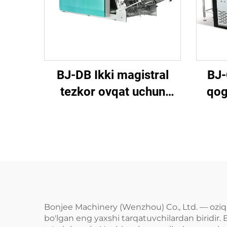
BJ-DB Ikki magistral
BJ-
tezkor ovqat uchun
qog
qog'oz quti mashinasi
qi
Bonjee Machinery (Wenzhou) Co., Ltd. — oziq
bo'lgan eng yaxshi tarqatuvchilardan biridir.