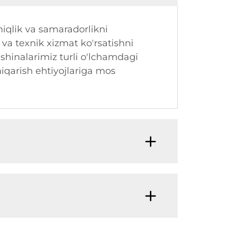
iqlik va samaradorlikni
 va texnik xizmat ko'rsatishni
shinalarimiz turli o'lchamdagi
chiqarish ehtiyojlariga mos