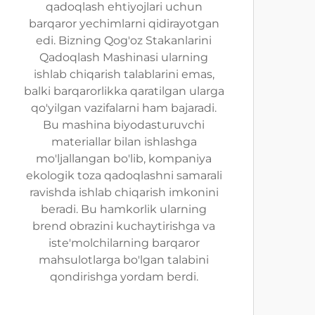
qadoqlash ehtiyojlari uchun
barqaror yechimlarni qidirayotgan
edi. Bizning Qog'oz Stakanlarini
Qadoqlash Mashinasi ularning
ishlab chiqarish talablarini emas,
balki barqarorlikka qaratilgan ularga
qo'yilgan vazifalarni ham bajaradi.
Bu mashina biyodasturuvchi
materiallar bilan ishlashga
mo'ljallangan bo'lib, kompaniya
ekologik toza qadoqlashni samarali
ravishda ishlab chiqarish imkonini
beradi. Bu hamkorlik ularning
brend obrazini kuchaytirishga va
iste'molchilarning barqaror
mahsulotlarga bo'lgan talabini
qondirishga yordam berdi.