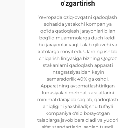
o'zgartirish
Yevropada oziq-ovqatni qadoqlash
sohasida yetakchi kompaniya
qo'lda qadoqlash jarayonlari bilan
bog'liq muammolarga duch keldi:
bu jarayonlar vaqt talab qiluvchi va
xatolarga moyil edi. Ularning ishlab
chiqarish liniyasiga bizning Qog'oz
stakanlarni qadoqlash apparati
integratsiyasidan keyin
samaradorlik 40% ga oshdi.
Apparatning avtomatlashtirilgan
funksiyalari mehnat xarajatlarini
minimal darajada saqlab, qadoqlash
aniqligini yaxshiladi; shu tufayli
kompaniya o'sib borayotgan
talablarga javob bera oladi va yuqori
sifat standartlarini saqlab turadi.