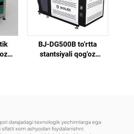
tik
BJ-DG500B to'rtta
'oz
stantsiyali qog'oz
ka
plastinka mashinasi
ori darajadagi texnologik yechimlarga ega
i sifatli xom ashyodan foydalanishni