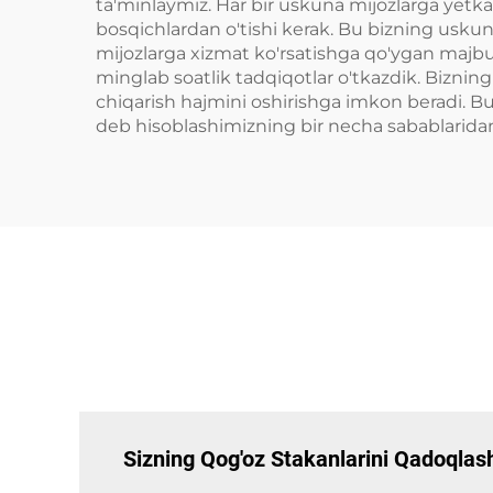
ta'minlaymiz. Har bir uskuna mijozlarga yetkaz
bosqichlardan o'tishi kerak. Bu bizning uskunal
mijozlarga xizmat ko'rsatishga qo'ygan majb
minglab soatlik tadqiqotlar o'tkazdik. Biznin
chiqarish hajmini oshirishga imkon beradi. B
deb hisoblashimizning bir necha sabablaridan 
Sizning Qog'oz Stakanlarini Qadoqlash