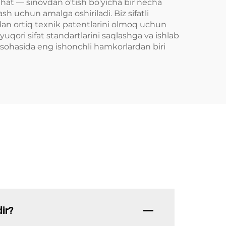
jihat — sinovdan o'tish bo'yicha bir necha
sh uchun amalga oshiriladi. Biz sifatli
an ortiq texnik patentlarini olmoq uchun
qori sifat standartlarini saqlashga va ishlab
 sohasida eng ishonchli hamkorlardan biri
ir?