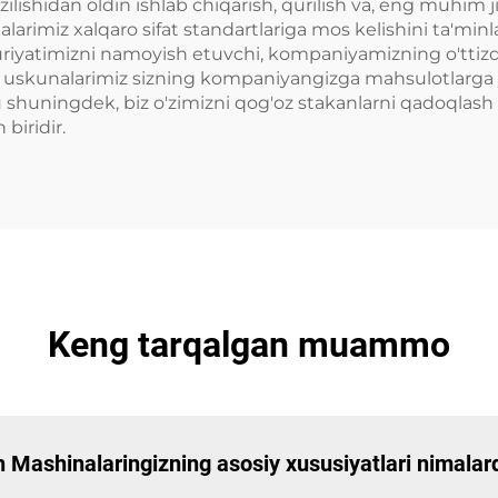
ilishidan oldin ishlab chiqarish, qurilish va, eng muhim 
arimiz xalqaro sifat standartlariga mos kelishini ta'minla
uriyatimizni namoyish etuvchi, kompaniyamizning o'ttizd
g uskunalarimiz sizning kompaniyangizga mahsulotlarga yu
u shuningdek, biz o'zimizni qog'oz stakanlarni qadoqlash
biridir.
Keng tarqalgan muammo
 Mashinalaringizning asosiy xususiyatlari nimalard