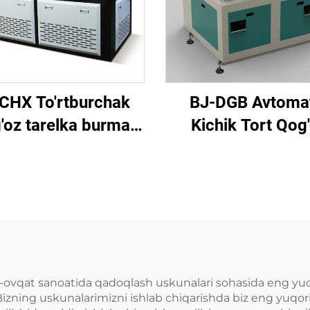
CHX To'rtburchak
BJ-DGB Avtoma
'oz tarelka burma
Kichik Tort Qog
luvchi mashinasi
Stakan Formov
Mashinasi
-ovqat sanoatida qadoqlash uskunalari sohasida eng yuq
 Bizning uskunalarimizni ishlab chiqarishda biz eng yuqor