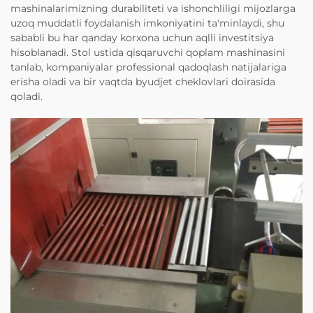
mashinalarimizning durabiliteti va ishonchliligi mijozlarga
uzoq muddatli foydalanish imkoniyatini ta'minlaydi, shu
sababli bu har qanday korxona uchun aqlli investitsiya
hisoblanadi. Stol ustida qisqaruvchi qoplam mashinasini
tanlab, kompaniyalar professional qadoqlash natijalariga
erisha oladi va bir vaqtda byudjet cheklovlari doirasida
qoladi.