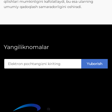
qilishlari mumkinligini kafolatlaydi, bu esa ularning
umumiy qadoqlash samaradorligini oshiradi.
Yangiliknomalar
Yuborish