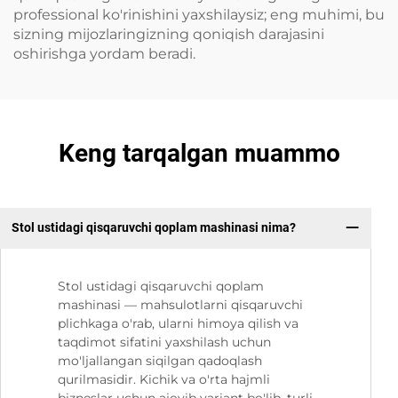
professional ko'rinishini yaxshilaysiz; eng muhimi, bu
sizning mijozlaringizning qoniqish darajasini
oshirishga yordam beradi.
Keng tarqalgan muammo
Stol ustidagi qisqaruvchi qoplam mashinasi nima?
Stol ustidagi qisqaruvchi qoplam
mashinasi — mahsulotlarni qisqaruvchi
plichkaga o'rab, ularni himoya qilish va
taqdimot sifatini yaxshilash uchun
mo'ljallangan siqilgan qadoqlash
qurilmasidir. Kichik va o'rta hajmli
bizneslar uchun ajoyib variant bo'lib, turli