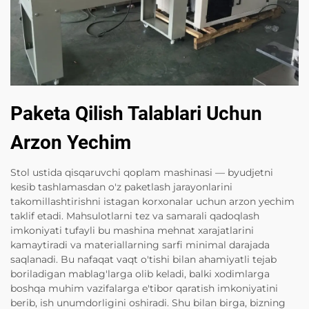
Paketa Qilish Talablari Uchun
Arzon Yechim
Stol ustida qisqaruvchi qoplam mashinasi — byudjetni
kesib tashlamasdan o'z paketlash jarayonlarini
takomillashtirishni istagan korxonalar uchun arzon yechim
taklif etadi. Mahsulotlarni tez va samarali qadoqlash
imkoniyati tufayli bu mashina mehnat xarajatlarini
kamaytiradi va materiallarning sarfi minimal darajada
saqlanadi. Bu nafaqat vaqt o'tishi bilan ahamiyatli tejab
boriladigan mablag'larga olib keladi, balki xodimlarga
boshqa muhim vazifalarga e'tibor qaratish imkoniyatini
berib, ish unumdorligini oshiradi. Shu bilan birga, bizning