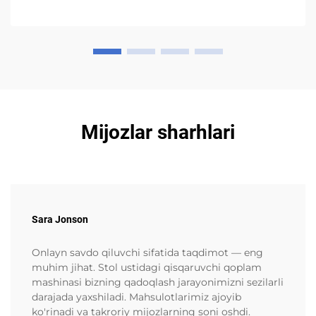
avtomatik 3D gamburger qutisi ishlab chiqarish
mashinasi BJ-B...
Mijozlar sharhlari
Sara Jonson
Onlayn savdo qiluvchi sifatida taqdimot — eng
muhim jihat. Stol ustidagi qisqaruvchi qoplam
mashinasi bizning qadoqlash jarayonimizni sezilarli
darajada yaxshiladi. Mahsulotlarimiz ajoyib
ko'rinadi va takroriy mijozlarning soni oshdi.