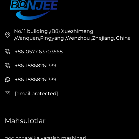
No.11 building ,(B8) Xuezhimeng
,Wanquan,Pingyang ,Wenzhou ,Zhejiang, China
+86-0577 63703568
+86-18868261339
+86-18868261339
[email protected]
Mahsulotlar
qog'oz tarelka yaratish mashinasi