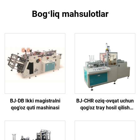
Bogʻliq mahsulotlar
BJ-DB Ikki magistralni
BJ-CHR oziq-ovqat uchun
qog'oz quti mashinasi
qog'oz tray hosil qilish
mashinasi