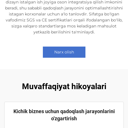
dizayn istalgan ish joyiga oson integratsiya qilish imkonini
beradi, shu sababli qadoqlash jarayonini optimallashtirishni
istagan korxonalar uchun a'lo tanlovdir. Sifatga bo'lgan
vafodimiz SGS va CE sertifikatlari orqali ifodalangan bo'lib,
sizga xalqaro standartlarga mos keladigan mahsulot
yetkazib berilishini ta'minlaydi.
Narx olish
Muvaffaqiyat hikoyalari
Kichik biznes uchun qadoqlash jarayonlarini
o'zgartirish