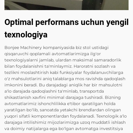
Optimal performans uchun yengil
texnologiya
Bonjee Machinery kompaniyasida biz stol ustidagi
qisqaruvchi qoplamali avtomatlarimizga ilg'or
texnologiyalarni jamlab, ulardan maksimal samaradorlik
bilan foydalanishni ta'minlaymiz. Haroratni sozlash va
tezlikni moslashtirish kabi funksiyalar foydalanuvchilarga
o'z mahsulotlarini aniq talablarga mos ravishda qadoqlash
imkonini beradi. Bu darajadagi aniqlik har bir mahsulotni
a'lo darajada qadoqlashni ta'minlab, transportda
shikastlanish xavfini minimal darajaga tushiradi. Bizning
avtomatlarimiz ishonchlilikka e'tibor qaratilgan holda
yaratilgan bo'lib, sanoatda yetakchi brendlardan olingan
yuqori sifatli komponentlardan foydalanadi. Texnologik a'lo
darajaga intilishimiz mijozlarimizga uzoq muddatli ishlash
va doimiy natijalarga ega bo'lgan avtomatga investitsiya