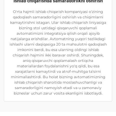
Ishlab chiqarishda samaradorlikni oshirish
O'rta hajmli ishlab chiqarish kompaniyasi o'zining
qadoqlash samaradorligini oshirish va chiqimlarni
kamaytirishni istagan. Ular ishlab chiqarish liniyasiga
bizning stol ustidagi qisqaruvchi qoplamali
avtomatimizni integratsiya qilish orqali ajoyib
natijalarga erishdilar. Avtomatning yuqori tezlikdagi
ishlashi ularni daqiqasiga 20 ta mahsulotni qadoqlash
imkonini berdi, bu esa ularning oldingi ishlab
chiqarish hajmini ikki baravar oshirdi. Shuningdek,
aniq qisqaruvchi qoplamalash ortiqcha
materiallardan foydalanishni yo'q qildi, bu esa
xarajatlarni kamaytirdi va atrof-muhitga ta'sirni
minimallashtirdi. Bu holat bizning avtomatimizning
ishlab chiqarish sharoitida moslashuvchanligi va
samaradorligini namoyish etadi va u zamonaviy
bizneslar uchun zarur vosita ekanligini isbotlaydi.