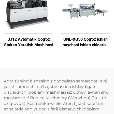
BJ12 Avtomatik Qog'oz
UNL-XG50 Qog'oz ichish
Stakan Yaratish Mashinasi
naychasi ishlab chiqarish
mashinasi
Agar sizning biznesingiz qadoqlash samaradorligini
yaxshilamoqchi bo'lsa, stol ustida ishlaydigan
qisqaruvchi qoplam mashinasi siz uchun aynan shu
moslamadir! Bonjee Machinery (Wenzhou) Co., Ltd.
oziq-ovqat, kosmetika va elektron tijorat kabi turli
sohalarda eng yuqori sifatli qisqaruvchi qoplam