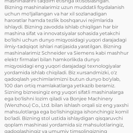
mashinalarini taqdim etishga ixtisoslashgan.
Bizning mashinalarimiz uzun muddatli foydalanish
uchun mo'ljallangan va har xil sozlanadigan
haroratlar hamda tezlik boshqaruvi rejimlarida
ishlaydi. Bizning zavodda ishlab chiqilgan har bir
mashina sifat va innovatsiyalar sohasida yetakchi
bo'lishi uchun dunyo miqyosidagi yuqori darajadagi
ilmiy-tadqiqot ishlari natijasida yaratilgan. Bizning
mashinalarimiz Schneider va Siemens kabi mashhur
elektr firmalari bilan hamkorlikda dunyo
miqyosidagi eng yuqori darajadagi texnologiyalar
yordamida ishlab chiqiladi. Biz xursandmizki, o'z
qadoqlash yechimlarimizni butun dunyo bo'ylab,
100 dan ortiq mamlakatlarga yetkazib beramiz.
Sizning biznesingiz eng yuqori sifatli mashinalarga
ega bo'lishni lozim qiladi va Bonjee Machinery
(Wenzhou) Co., Ltd. bilan ishlash orqali siz eng yaxshi
mahsulotlarga ega bo'lishingizga ishonchingiz komil
bo'ladi. Bizning stol ustida ishlaydigan qisqaruvchi
qoplam mashinasi yordamida siz mahsulotlaringiz,
qadoqlashingiz va umumiy timsolingizning