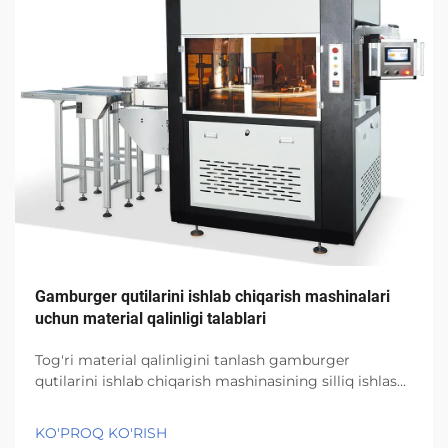
Gamburger qutilarini ishlab chiqarish mashinalari
uchun material qalinligi talablari
Tog'ri material qalinligini tanlash gamburger
qutilarini ishlab chiqarish mashinasining silliq ishlashi,
shuningdek, ishlab chiqilgan gamburger qutilarining
sifati va mustahkamligi uchun muhim ahamiyatga
KO'PROQ KO'RISH
ega. Masalan, Venzhou Bonje kompaniyasining