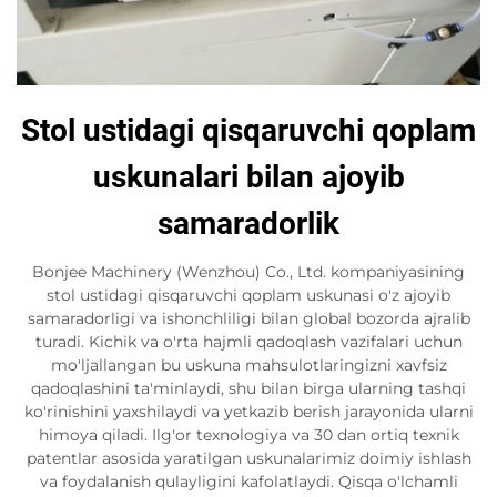
Stol ustidagi qisqaruvchi qoplam
uskunalari bilan ajoyib
samaradorlik
Bonjee Machinery (Wenzhou) Co., Ltd. kompaniyasining
stol ustidagi qisqaruvchi qoplam uskunasi o'z ajoyib
samaradorligi va ishonchliligi bilan global bozorda ajralib
turadi. Kichik va o'rta hajmli qadoqlash vazifalari uchun
mo'ljallangan bu uskuna mahsulotlaringizni xavfsiz
qadoqlashini ta'minlaydi, shu bilan birga ularning tashqi
ko'rinishini yaxshilaydi va yetkazib berish jarayonida ularni
himoya qiladi. Ilg'or texnologiya va 30 dan ortiq texnik
patentlar asosida yaratilgan uskunalarimiz doimiy ishlash
va foydalanish qulayligini kafolatlaydi. Qisqa o'lchamli