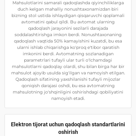
Mahsulotlarini samarali qadoqlashda qiyinchiliklarga
duch kelgan mahalliy nonushtaxonamizdan biri
bizning stol ustida ishlaydigan qisqaruvchi qoplamali
avtomatini qabul qildi. Bu avtomat ularning
qadoqlash jarayonini sezilarli darajada
soddalashtirishga imkon berdi. Nonushtaxonaning
qadoqlash vaqtida 50% kamayishini kuzatdi, bu esa
ularni ishlab chiqarishga ko'proq e'tibor qaratish
imkonini berdi. Avtomatning sozlanadigan
parametrlari tufayli ular turli o'lchamdagi
mahsulotlarni qadoqlay olardi, shu bilan birga har bir
mahsulot ajoyib usulda sig'ilgan va namoyish etilgan.
Qadoqlash sifatining yaxshilanishi tufayli mijozlar
qoniqish darajasi oshdi, bu esa avtomatning
mahsulotning jo'shqinligini oshirishdagi qobiliyatini
namoyish etadi.
Elektron tijorat uchun qadoqlash standartlarini
oshirish