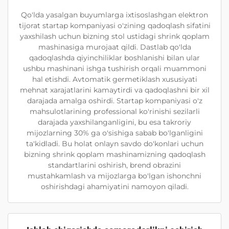
Qo'lda yasalgan buyumlarga ixtisoslashgan elektron
tijorat startap kompaniyasi o'zining qadoqlash sifatini
yaxshilash uchun bizning stol ustidagi shrink qoplam
mashinasiga murojaat qildi. Dastlab qo'lda
qadoqlashda qiyinchiliklar boshlanishi bilan ular
ushbu mashinani ishga tushirish orqali muammoni
hal etishdi. Avtomatik germetiklash xususiyati
mehnat xarajatlarini kamaytirdi va qadoqlashni bir xil
darajada amalga oshirdi. Startap kompaniyasi o'z
mahsulotlarining professional ko'rinishi sezilarli
darajada yaxshilanganligini, bu esa takroriy
mijozlarning 30% ga o'sishiga sabab bo'lganligini
ta'kidladi. Bu holat onlayn savdo do'konlari uchun
bizning shrink qoplam mashinamizning qadoqlash
standartlarini oshirish, brend obrazini
mustahkamlash va mijozlarga bo'lgan ishonchni
oshirishdagi ahamiyatini namoyon qiladi.