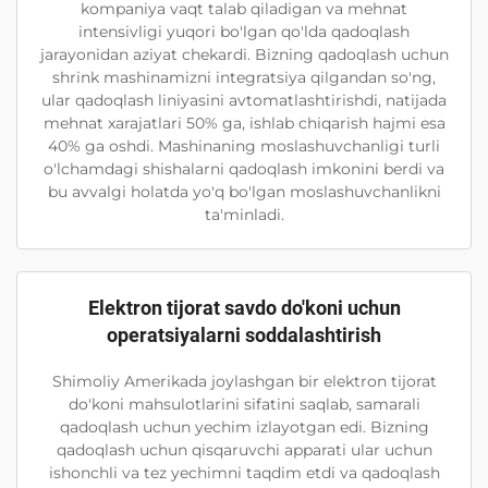
kompaniya vaqt talab qiladigan va mehnat
intensivligi yuqori bo'lgan qo'lda qadoqlash
jarayonidan aziyat chekardi. Bizning qadoqlash uchun
shrink mashinamizni integratsiya qilgandan so'ng,
ular qadoqlash liniyasini avtomatlashtirishdi, natijada
mehnat xarajatlari 50% ga, ishlab chiqarish hajmi esa
40% ga oshdi. Mashinaning moslashuvchanligi turli
o'lchamdagi shishalarni qadoqlash imkonini berdi va
bu avvalgi holatda yo'q bo'lgan moslashuvchanlikni
ta'minladi.
Elektron tijorat savdo do'koni uchun
operatsiyalarni soddalashtirish
Shimoliy Amerikada joylashgan bir elektron tijorat
do'koni mahsulotlarini sifatini saqlab, samarali
qadoqlash uchun yechim izlayotgan edi. Bizning
qadoqlash uchun qisqaruvchi apparati ular uchun
ishonchli va tez yechimni taqdim etdi va qadoqlash