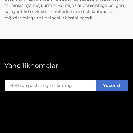
ta'minlashga majburmiz. Bu mijozlar qoniqishiga bo'lgan
qat'iy intilish uzluksiz hamkorliklarni shakllantiradi va
mijozlarimizga to'liq tinchlik hissini beradi.
Yangiliknomalar
Yuborish