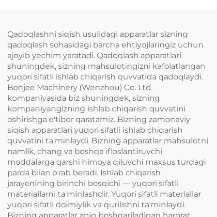
Qadoqlashni siqish usulidagi apparatlar sizning
qadoqlash sohasidagi barcha ehtiyojlaringiz uchun
ajoyib yechim yaratadi. Qadoqlash apparatlari
shuningdek, sizning mahsulotingizni kafolatlangan
yuqori sifatli ishlab chiqarish quvvatida qadoqlaydi.
Bonjee Machinery (Wenzhou) Co. Ltd.
kompaniyasida biz shuningdek, sizning
kompaniyangizning ishlab chiqarish quvvatini
oshirishga e'tibor qaratamiz. Bizning zamonaviy
siqish apparatlari yuqori sifatli ishlab chiqarish
quvvatini ta'minlaydi. Bizning apparatlar mahsulotni
namlik, chang va boshqa ifloslantiruvchi
moddalarga qarshi himoya qiluvchi maxsus turdagi
parda bilan o'rab beradi. Ishlab chiqarish
jarayonining birinchi bosqichi — yuqori sifatli
materiallarni ta'minlashdir. Yuqori sifatli materiallar
yuqori sifatli doimiylik va qurilishni ta'minlaydi.
Bizning apparatlar aniq boshqariladigan harorat