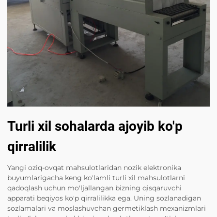
Turli xil sohalarda ajoyib ko'p
qirralilik
Yangi oziq-ovqat mahsulotlaridan nozik elektronika
buyumlarigacha keng ko'lamli turli xil mahsulotlarni
qadoqlash uchun mo'ljallangan bizning qisqaruvchi
apparati beqiyos ko'p qirralilikka ega. Uning sozlanadigan
sozlamalari va moslashuvchan germetiklash mexanizmlari