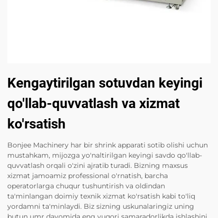
Kengaytirilgan sotuvdan keyingi
qo'llab-quvvatlash va xizmat
ko'rsatish
Bonjee Machinery har bir shrink apparati sotib olishi uchun
mustahkam, mijozga yo'naltirilgan keyingi savdo qo'llab-
quvvatlash orqali o'zini ajratib turadi. Bizning maxsus
xizmat jamoamiz professional o'rnatish, barcha
operatorlarga chuqur tushuntirish va oldindan
ta'minlangan doimiy texnik xizmat ko'rsatish kabi to'liq
yordamni ta'minlaydi. Biz sizning uskunalaringiz uning
butun umr davomida eng yuqori samaradorlikda ishlashini