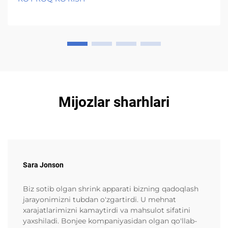
dərəcə Selsiyadan yuxarı olsa belə nəmliyi xaric
etməyə davam edir, bu...
Mijozlar sharhlari
Sara Jonson
Biz sotib olgan shrink apparati bizning qadoqlash
jarayonimizni tubdan o'zgartirdi. U mehnat
xarajatlarimizni kamaytirdi va mahsulot sifatini
yaxshiladi. Bonjee kompaniyasidan olgan qo'llab-