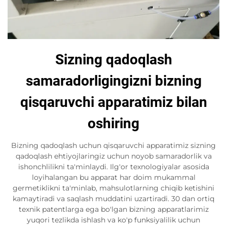
Sizning qadoqlash
samaradorligingizni bizning
qisqaruvchi apparatimiz bilan
oshiring
Bizning qadoqlash uchun qisqaruvchi apparatimiz sizning
qadoqlash ehtiyojlaringiz uchun noyob samaradorlik va
ishonchlilikni ta'minlaydi. Ilg'or texnologiyalar asosida
loyihalangan bu apparat har doim mukammal
germetiklikni ta'minlab, mahsulotlarning chiqib ketishini
kamaytiradi va saqlash muddatini uzartiradi. 30 dan ortiq
texnik patentlarga ega bo'lgan bizning apparatlarimiz
yuqori tezlikda ishlash va ko'p funksiyalilik uchun