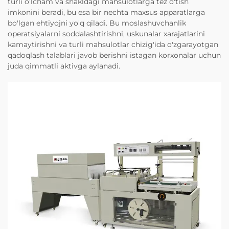
turli o'lcham va shakldagi mahsulotlarga tez o'tish
imkonini beradi, bu esa bir nechta maxsus apparatlarga
bo'lgan ehtiyojni yo'q qiladi. Bu moslashuvchanlik
operatsiyalarni soddalashtirishni, uskunalar xarajatlarini
kamaytirishni va turli mahsulotlar chizig'ida o'zgarayotgan
qadoqlash talablari javob berishni istagan korxonalar uchun
juda qimmatli aktivga aylanadi.