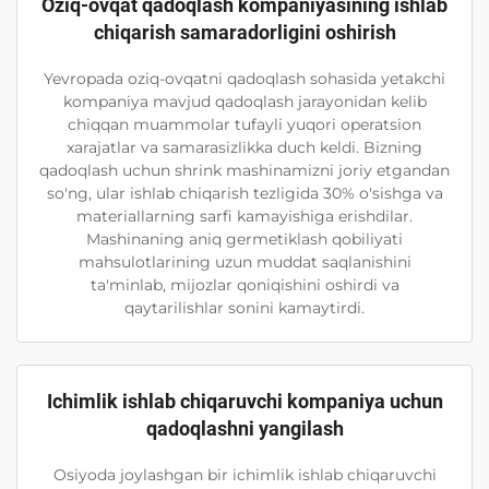
Oziq-ovqat qadoqlash kompaniyasining ishlab
chiqarish samaradorligini oshirish
Yevropada oziq-ovqatni qadoqlash sohasida yetakchi
kompaniya mavjud qadoqlash jarayonidan kelib
chiqqan muammolar tufayli yuqori operatsion
xarajatlar va samarasizlikka duch keldi. Bizning
qadoqlash uchun shrink mashinamizni joriy etgandan
so'ng, ular ishlab chiqarish tezligida 30% o'sishga va
materiallarning sarfi kamayishiga erishdilar.
Mashinaning aniq germetiklash qobiliyati
mahsulotlarining uzun muddat saqlanishini
ta'minlab, mijozlar qoniqishini oshirdi va
qaytarilishlar sonini kamaytirdi.
Ichimlik ishlab chiqaruvchi kompaniya uchun
qadoqlashni yangilash
Osiyoda joylashgan bir ichimlik ishlab chiqaruvchi