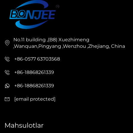
No.11 building ,(B8) Xuezhimeng
,Wanquan,Pingyang ,Wenzhou ,Zhejiang, China
+86-0577 63703568
+86-18868261339
+86-18868261339
[email protected]
Mahsulotlar