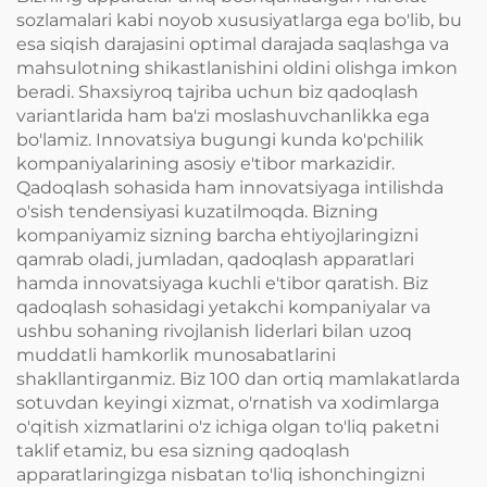
sozlamalari kabi noyob xususiyatlarga ega bo'lib, bu
esa siqish darajasini optimal darajada saqlashga va
mahsulotning shikastlanishini oldini olishga imkon
beradi. Shaxsiyroq tajriba uchun biz qadoqlash
variantlarida ham ba'zi moslashuvchanlikka ega
bo'lamiz. Innovatsiya bugungi kunda ko'pchilik
kompaniyalarining asosiy e'tibor markazidir.
Qadoqlash sohasida ham innovatsiyaga intilishda
o'sish tendensiyasi kuzatilmoqda. Bizning
kompaniyamiz sizning barcha ehtiyojlaringizni
qamrab oladi, jumladan, qadoqlash apparatlari
hamda innovatsiyaga kuchli e'tibor qaratish. Biz
qadoqlash sohasidagi yetakchi kompaniyalar va
ushbu sohaning rivojlanish liderlari bilan uzoq
muddatli hamkorlik munosabatlarini
shakllantirganmiz. Biz 100 dan ortiq mamlakatlarda
sotuvdan keyingi xizmat, o'rnatish va xodimlarga
o'qitish xizmatlarini o'z ichiga olgan to'liq paketni
taklif etamiz, bu esa sizning qadoqlash
apparatlaringizga nisbatan to'liq ishonchingizni