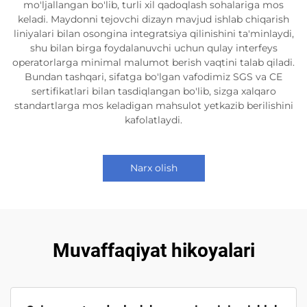
mo'ljallangan bo'lib, turli xil qadoqlash sohalariga mos
keladi. Maydonni tejovchi dizayn mavjud ishlab chiqarish
liniyalari bilan osongina integratsiya qilinishini ta'minlaydi,
shu bilan birga foydalanuvchi uchun qulay interfeys
operatorlarga minimal malumot berish vaqtini talab qiladi.
Bundan tashqari, sifatga bo'lgan vafodimiz SGS va CE
sertifikatlari bilan tasdiqlangan bo'lib, sizga xalqaro
standartlarga mos keladigan mahsulot yetkazib berilishini
kafolatlaydi.
Narx olish
Muvaffaqiyat hikoyalari