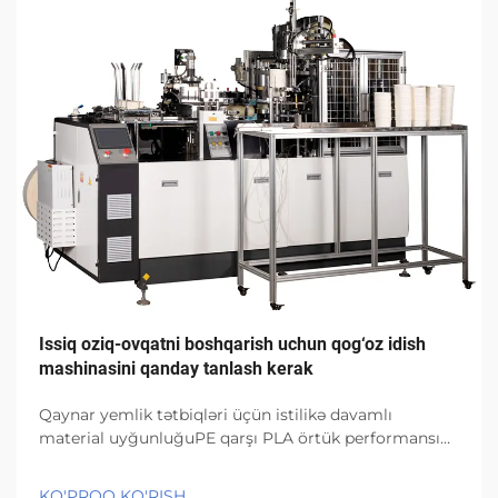
Issiq oziq-ovqatni boshqarish uchun qog‘oz idish
mashinasini qanday tanlash kerak
Qaynar yemlik tətbiqləri üçün istilikə davamlı
material uyğunluğuPE qarşı PLA örtük performansı
istilik gərginliyi altında (95°C+)PE örtüklər struktur
olaraq yaxşı möhkəmliyi saxlayır və temperatur 95
KO'PROQ KO'RISH