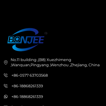
No.11 building ,(B8) Xuezhimeng
,Wanquan,Pingyang ,Wenzhou ,Zhejiang, China
+86-0577 63703568
+86-18868261339
+86-18868261339