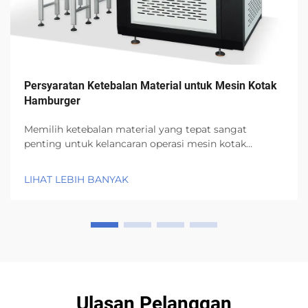
Persyaratan Ketebalan Material untuk Mesin Kotak
Hamburger
Memilih ketebalan material yang tepat sangat
penting untuk kelancaran operasi mesin kotak
hamburger, serta kualitas dan kekokohan kotak
hamburger yang dihasilkan. Sebagai contoh, mesin
LIHAT LEBIH BANYAK
kotak hamburger 3D otomatis BJ-B dari Wenzhou
Bonje...
Ulasan Pelanggan