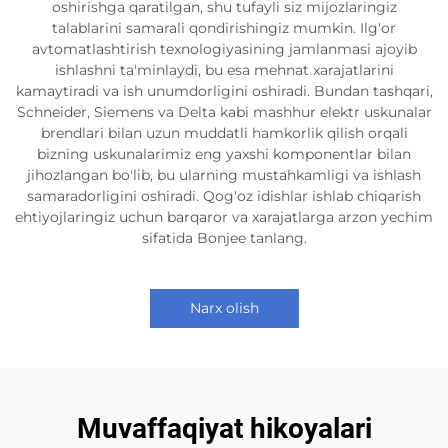
oshirishga qaratilgan, shu tufayli siz mijozlaringiz
talablarini samarali qondirishingiz mumkin. Ilg'or
avtomatlashtirish texnologiyasining jamlanmasi ajoyib
ishlashni ta'minlaydi, bu esa mehnat xarajatlarini
kamaytiradi va ish unumdorligini oshiradi. Bundan tashqari,
Schneider, Siemens va Delta kabi mashhur elektr uskunalar
brendlari bilan uzun muddatli hamkorlik qilish orqali
bizning uskunalarimiz eng yaxshi komponentlar bilan
jihozlangan bo'lib, bu ularning mustahkamligi va ishlash
samaradorligini oshiradi. Qog'oz idishlar ishlab chiqarish
ehtiyojlaringiz uchun barqaror va xarajatlarga arzon yechim
sifatida Bonjee tanlang.
Narx olish
Muvaffaqiyat hikoyalari