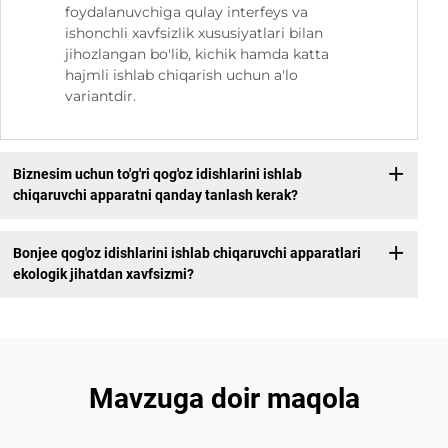
foydalanuvchiga qulay interfeys va
ishonchli xavfsizlik xususiyatlari bilan
jihozlangan bo'lib, kichik hamda katta
hajmli ishlab chiqarish uchun a'lo
variantdir.
Biznesim uchun to'g'ri qog'oz idishlarini ishlab
chiqaruvchi apparatni qanday tanlash kerak?
Bonjee qog'oz idishlarini ishlab chiqaruvchi apparatlari
ekologik jihatdan xavfsizmi?
Mavzuga doir maqola