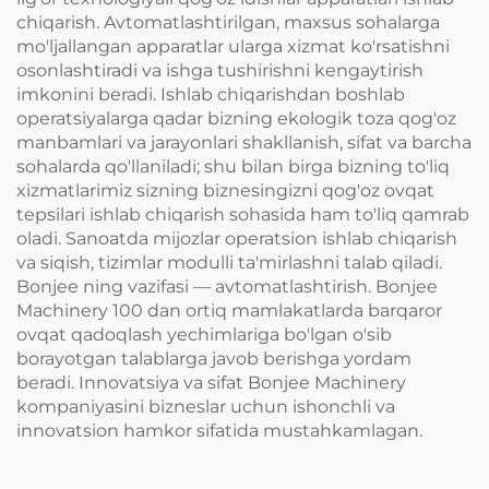
chiqarish. Avtomatlashtirilgan, maxsus sohalarga
mo'ljallangan apparatlar ularga xizmat ko'rsatishni
osonlashtiradi va ishga tushirishni kengaytirish
imkonini beradi. Ishlab chiqarishdan boshlab
operatsiyalarga qadar bizning ekologik toza qog'oz
manbamlari va jarayonlari shakllanish, sifat va barcha
sohalarda qo'llaniladi; shu bilan birga bizning to'liq
xizmatlarimiz sizning biznesingizni qog'oz ovqat
tepsilari ishlab chiqarish sohasida ham to'liq qamrab
oladi. Sanoatda mijozlar operatsion ishlab chiqarish
va siqish, tizimlar modulli ta'mirlashni talab qiladi.
Bonjee ning vazifasi — avtomatlashtirish. Bonjee
Machinery 100 dan ortiq mamlakatlarda barqaror
ovqat qadoqlash yechimlariga bo'lgan o'sib
borayotgan talablarga javob berishga yordam
beradi. Innovatsiya va sifat Bonjee Machinery
kompaniyasini bizneslar uchun ishonchli va
innovatsion hamkor sifatida mustahkamlagan.