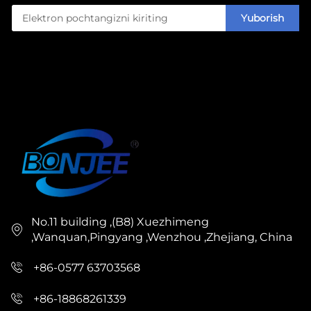
Yuborish
No.11 building ,(B8) Xuezhimeng
,Wanquan,Pingyang ,Wenzhou ,Zhejiang, China
+86-0577 63703568
+86-18868261339