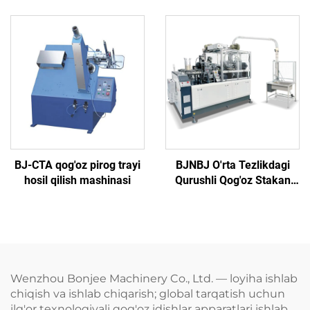
jiҳozlangan qog'oz tarelka
qiluvchi mashinasi
shakllantiruvchi mashina
BJ-CTA qog'oz pirog trayi
BJNBJ O'rta Tezlikdagi
hosil qilish mashinasi
Qurushli Qog'oz Stakan
Yaratish Mashinasi
Wenzhou Bonjee Machinery Co., Ltd. — loyiha ishlab
chiqish va ishlab chiqarish; global tarqatish uchun
ilg'or texnologiyali qog'oz idishlar apparatlari ishlab