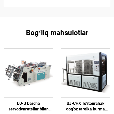
Bogʻliq mahsulotlar
BJ-B Barcha
BJ-CHX To'rtburchak
servodvигatellar bilan
qog'oz tarelka burma