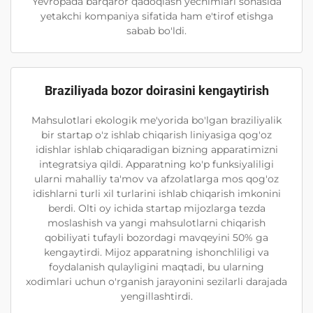
Yevropada barqaror qadoqlash yechimlari sohasida
yetakchi kompaniya sifatida ham e'tirof etishga
sabab bo'ldi.
Braziliyada bozor doirasini kengaytirish
Mahsulotlari ekologik me'yorida bo'lgan braziliyalik
bir startap o'z ishlab chiqarish liniyasiga qog'oz
idishlar ishlab chiqaradigan bizning apparatimizni
integratsiya qildi. Apparatning ko'p funksiyaliligi
ularni mahalliy ta'mov va afzolatlarga mos qog'oz
idishlarni turli xil turlarini ishlab chiqarish imkonini
berdi. Olti oy ichida startap mijozlarga tezda
moslashish va yangi mahsulotlarni chiqarish
qobiliyati tufayli bozordagi mavqeyini 50% ga
kengaytirdi. Mijoz apparatning ishonchliligi va
foydalanish qulayligini maqtadi, bu ularning
xodimlari uchun o'rganish jarayonini sezilarli darajada
yengillashtirdi.