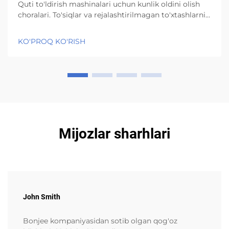
Quti to'ldirish mashinalari uchun kunlik oldini olish
choralari. To'siqlar va rejalashtirilmagan to'xtashlarni
oldini olish maqsadida axlatni tozalash va tozalash
protokollari. Har bir smenaning boshlanishida
KO'PROQ KO'RISH
ishchilarga qog'oz karton qoldiqlarini, kleyni
qoldirgan yopishqoq moddalarni tozalash kerak...
Mijozlar sharhlari
John Smith
Bonjee kompaniyasidan sotib olgan qog'oz