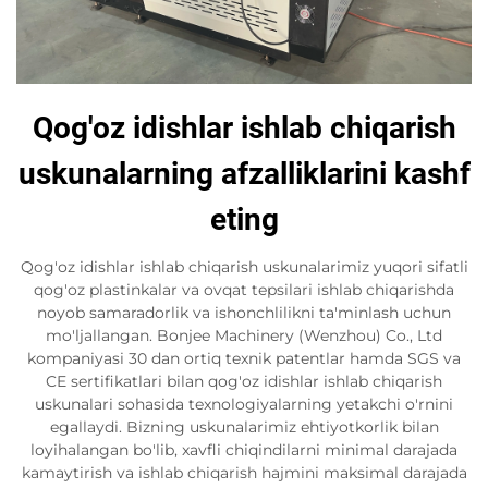
Qog'oz idishlar ishlab chiqarish
uskunalarning afzalliklarini kashf
eting
Qog'oz idishlar ishlab chiqarish uskunalarimiz yuqori sifatli
qog'oz plastinkalar va ovqat tepsilari ishlab chiqarishda
noyob samaradorlik va ishonchlilikni ta'minlash uchun
mo'ljallangan. Bonjee Machinery (Wenzhou) Co., Ltd
kompaniyasi 30 dan ortiq texnik patentlar hamda SGS va
CE sertifikatlari bilan qog'oz idishlar ishlab chiqarish
uskunalari sohasida texnologiyalarning yetakchi o'rnini
egallaydi. Bizning uskunalarimiz ehtiyotkorlik bilan
loyihalangan bo'lib, xavfli chiqindilarni minimal darajada
kamaytirish va ishlab chiqarish hajmini maksimal darajada