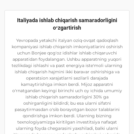
Italiyada ishlab chiqarish samaradorligini
oʻzgartirish
Yevropada yetakchi italyan oziq-ovqat qadoqlash
kompaniyasi ishlab chiqarish imkoniyatlarini oshirish
uchun Bonjee qog'oz idishlar ishlab chiqaruvchi
apparatidan foydalangan. Ushbu apparatning yuqori
tezlikdagi ishlashi va past energiya iste'moli ularning
ishlab chiqarish hajmini ikki baravar oshirishiga va
operatsion xarajatlarni sezilarli darajada
kamaytirishiga imkon berdi. Mijoz apparatni
o'rnatgandan keyingi birinchi uch oy ichida umumiy
ishlab chiqarish samaradorligini 30% ga
oshirganligini bildirdi; bu esa ularni sifatni
pasaytirmasdan o'sib borayotgan bozor talablarini
qondirishga imkon berdi. Ularning bizning
texnologiyamizga kiritilgan investitsiya nafaqat
ularning foyda chegarasini yaxshiladi, balki ularni