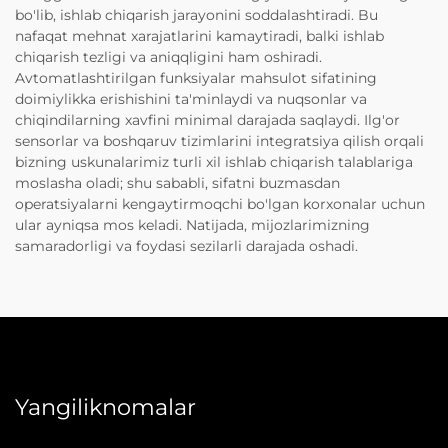
bo'lib, ishlab chiqarish jarayonini soddalashtiradi. Bu
nafaqat mehnat xarajatlarini kamaytiradi, balki ishlab
chiqarish tezligi va aniqqligini ham oshiradi.
Avtomatlashtirilgan funksiyalar mahsulot sifatining
doimiylikka erishishini ta'minlaydi va nuqsonlar va
chiqindilarning xavfini minimal darajada saqlaydi. Ilg'or
sensorlar va boshqaruv tizimlarini integratsiya qilish orqali
bizning uskunalarimiz turli xil ishlab chiqarish talablariga
moslasha oladi; shu sababli, sifatni buzmasdan
operatsiyalarni kengaytirmoqchi bo'lgan korxonalar uchun
ular ayniqsa mos keladi. Natijada, mijozlarimizning
samaradorligi va foydasi sezilarli darajada oshadi.
Yangiliknomalar