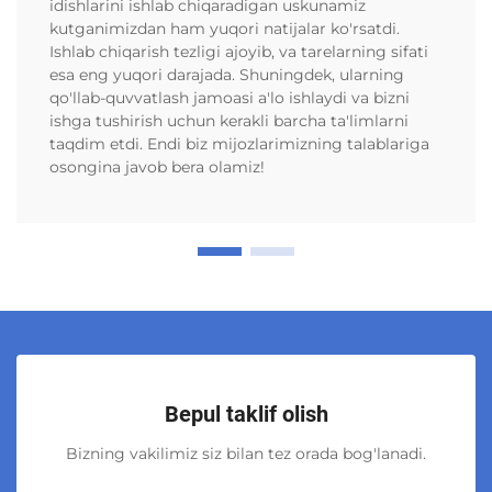
idishlarini ishlab chiqaradigan uskunamiz
kutganimizdan ham yuqori natijalar ko'rsatdi.
Ishlab chiqarish tezligi ajoyib, va tarelarning sifati
esa eng yuqori darajada. Shuningdek, ularning
qo'llab-quvvatlash jamoasi a'lo ishlaydi va bizni
ishga tushirish uchun kerakli barcha ta'limlarni
taqdim etdi. Endi biz mijozlarimizning talablariga
osongina javob bera olamiz!
Bepul taklif olish
Bizning vakilimiz siz bilan tez orada bog'lanadi.