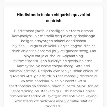
Hindistonda ishlab chiqarish quvvatini
oshirish
Hindistonda yaxshi o'rnatilgan bir taom xizmati
kompaniyasi bir martalik oziq-ovqat qadoqlashga
bo'lgan o'sayotgan talabni qondirishda
qiyinchiliklarga duch keldi. Bonjee qog'oz idishlar
ishlab chiqarish apparati joriy etilgandan so'ng, ular
ajoyib natija erishdilar. Apparatning
avtomatlashtirilgan funksiyalari qo'lda ishlashni
kamaytirdi va ishlab chiqarishdagi xatolarni
minimallashtirdi. Natijada kompaniya ishlab chiqarish
quvvatini 40% ga oshirdi, bu esa mahalliy restoranlar
va ta'minotchilar bilan bir nechta katta
shartnomalarga erishish imkonini berdi. Mijoz Bonjee
apparatining mustahkam qurilishi hamda Bonjee
tomonidan taqdim etilayotgan a'lo sotuvdan keyingi
xizmatlarni o'z tanlovida asosiy omillar sifatida
ta'kidladi.