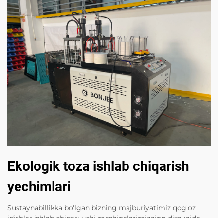
Ekologik toza ishlab chiqarish
yechimlari
Sustaynabillikka bo'lgan bizning majburiyatimiz qog'oz