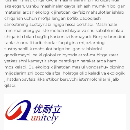
idishlar ishlab chiqaruvchi mashinalarimizning dizaynida
aks etgan. Ushbu mashinalar qayta ishlash mumkin bo'lgan
materiallardan ekologik jihatdan xavfsiz mahsulotlar ishlab
chiqarish uchun mo'ljallangan bo'lib, qadoqlash
sanoatining sustaynabilligiga hissa qo'shadi. Mashinalar
minimal energiya iste'molida ishlaydi va shu sababli ishlab
chiqarish bilan bog'liq karbon izi kamayadi. Bonjee brendini
tanlash orqali tadbirkorlar faqatgina mijozlarning
sustaynabillik mahsulotlariga bo'lgan talablarini
qondirmaydi, balki global miqyosda atrof-muhitga zarar
yetkazishni kamaytirishga qaratilgan harakatlarga ham
mos keladi. Bu ekologik jihatdan mas'ul yondashuv bizning
mijozlarimizni bozorda afzal holatga olib keladi va ekologik
jihatdan xavfsizlikka e'tibor beruvchi iste'molchilarni jalb
qiladi.