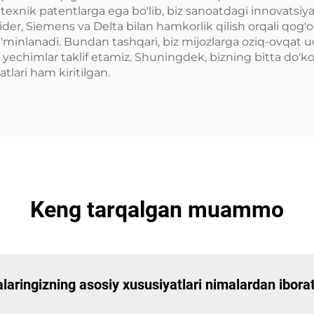
texnik patentlarga ega bo'lib, biz sanoatdagi innovatsiya
r, Siemens va Delta bilan hamkorlik qilish orqali qog'o
'minlanadi. Bundan tashqari, biz mijozlarga oziq-ovqat u
o'liq yechimlar taklif etamiz. Shuningdek, bizning bitta d
tlari ham kiritilgan.
Keng tarqalgan muammo
alaringizning asosiy xususiyatlari nimalardan ibora