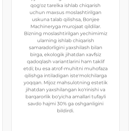
qog'oz tarelka ishlab chiqarish
uchun maxsus moslashtirilgan
uskuna talab qilishsa, Bonjee
Machineryga murojaat qildilar.
Bizning moslashtirilgan yechimimiz
ularning ishlab chiqarish
samaradorligini yaxshilash bilan
birga, ekologik jihatdan xavfsiz
qadoqlash variantlarini ham taklif
etdi; bu esa atrof-muhitni muhofaza
qilishga intiladigan iste'molchilarga
yoqqan. Mijoz mahsulotning estetik
jihatdan yaxshilangan ko'rinishi va
barqarorlik bo'yicha amallari tufayli
savdo hajmi 30% ga oshganligini
bildirdi.