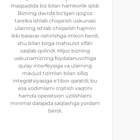
maqsadida biz bilan hamkorlik qildi.
Bizning davrda bo'lgan qog'oz
tarelka ishlab chiqarish uskunasi
ularning ishlab chiqarish hajmini
ikki baravar oshirishga imkon berdi,
shu bilan birga mahsulot sifati
saqlab qolindi. Mijoz bizning
uskunamizning foydalanuvchiga
qulay interfeysiga va ularning
mavjud tizimlari bilan silliq
integratsiyasiga e'tibor qaratdi; bu
esa xodimlarni o'qitish vaqtini
hamda operatsion uzilishlarni
minimal darajada saqlashga yordam
berdi.