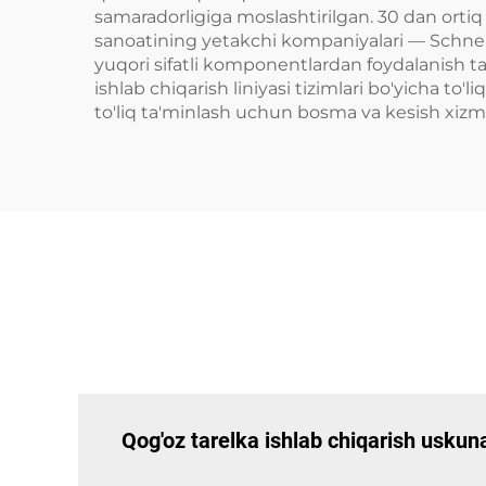
samaradorligiga moslashtirilgan. 30 dan ortiq 
sanoatining yetakchi kompaniyalari — Schneide
yuqori sifatli komponentlardan foydalanish ta
ishlab chiqarish liniyasi tizimlari bo'yicha t
to'liq ta'minlash uchun bosma va kesish xizma
Qog'oz tarelka ishlab chiqarish uskun