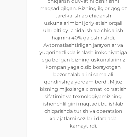
chiqarish quvvatini oshirishni
maqsad qilgan. Bizning ilg'or qog'oz
tarelka ishlab chiqarish
uskunalarimizni joriy etish orqali
ular olti oy ichida ishlab chiqarish
hajmini 40% ga oshirishdi.
Avtomatlashtirilgan jarayonlar va
yuqori tezlikda ishlash imkoniyatiga
ega bo'lgan bizning uskunalarimiz
kompaniyaga o'sib borayotgan
bozor talablarini samarali
qondirishga yordam berdi. Mijoz
bizning mijozlarga xizmat ko'rsatish
sifatimiz va texnologiyamizning
ishonchliligini maqtadi; bu ishlab
chiqarishda turish va operatsion
xarajatlarni sezilarli darajada
kamaytirdi.