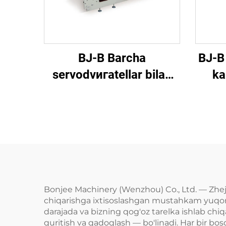
BJ-B Barcha
BJ-B
servodvигatellar bilan
ka
jiҳozlangan qog'oz
tarelka shakllantiruvchi
mashina
Bonjee Machinery (Wenzhou) Co., Ltd. — Zheji
chiqarishga ixtisoslashgan mustahkam yuqori te
darajada va bizning qog'oz tarelka ishlab chiq
quritish va qadoqlash — bo'linadi. Har bir bosq