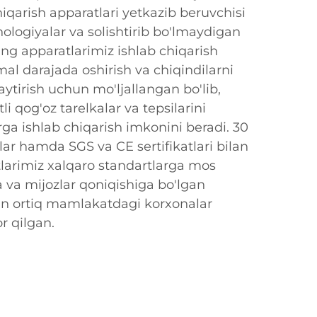
hiqarish apparatlari yetkazib beruvchisi
ologiyalar va solishtirib bo'lmaydigan
zning apparatlarimiz ishlab chiqarish
al darajada oshirish va chiqindilarni
tirish uchun mo'ljallangan bo'lib,
li qog'oz tarelkalar va tepsilarini
ga ishlab chiqarish imkonini beradi. 30
lar hamda SGS va CE sertifikatlari bilan
larimiz xalqaro standartlarga mos
a va mijozlar qoniqishiga bo'lgan
 dan ortiq mamlakatdagi korxonalar
r qilgan.