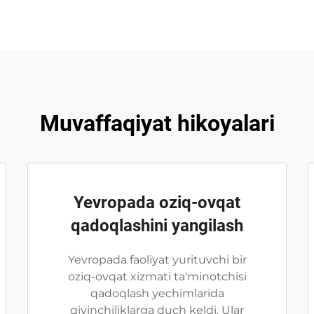
Muvaffaqiyat hikoyalari
Yevropada oziq-ovqat
qadoqlashini yangilash
Yevropada faoliyat yurituvchi bir
oziq-ovqat xizmati ta'minotchisi
qadoqlash yechimlarida
qiyinchiliklarga duch keldi. Ular