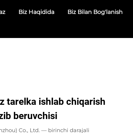
az
Biz Haqidida
Biz Bilan Bog'lanish
z tarelka ishlab chiqarish
zib beruvchisi
hou) Co., Ltd. — birinchi darajali