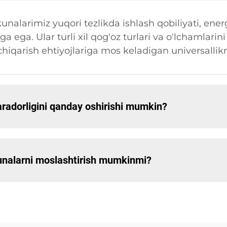
unalarimiz yuqori tezlikda ishlash qobiliyati, ene
a ega. Ular turli xil qog'oz turlari va o'lchamlari
 chiqarish ehtiyojlariga mos keladigan universallikn
aradorligini qanday oshirishi mumkin?
kunalarni moslashtirish mumkinmi?