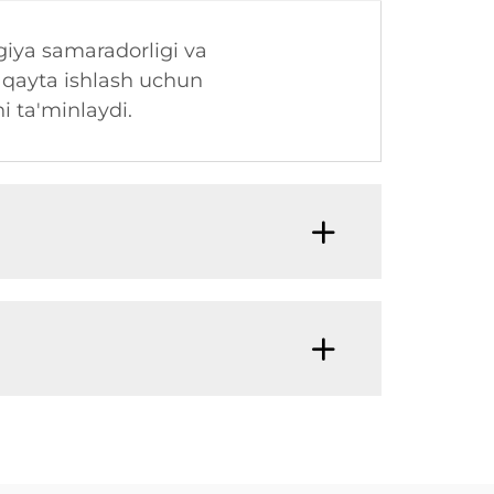
rgiya samaradorligi va
ni qayta ishlash uchun
i ta'minlaydi.