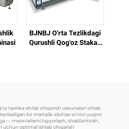
shlik
BJNBJ O'rta Tezlikdagi
inasi
Qurushli Qog'oz Stakan
Yaratish Mashinasi
z tarelka ishlab chiqarish uskunalari ishlab
riladigan bir martalik idishlar so'rovi yuqori
a — materiallarni tayyorlash, shakllantirish,
ash uchun optimal ishlab chiqarish