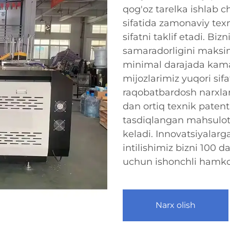
qog'oz tarelka ishlab c
sifatida zamonaviy texn
sifatni taklif etadi. Bi
samaradorligini maksim
minimal darajada kamay
mijozlarimiz yuqori sifat
raqobatbardosh narxlar
dan ortiq texnik patent
tasdiqlangan mahsulot
keladi. Innovatsiyalarg
intilishimiz bizni 100
uchun ishonchli hamko
Narx olish