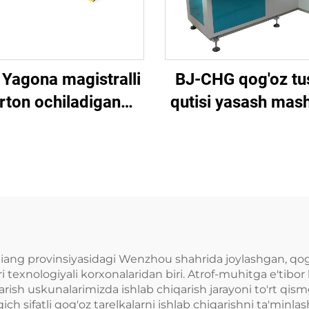
 Yagona magistralli
BJ-CHG qog'oz tu
rton ochiladigan
qutisi yasash mash
mashina
ang provinsiyasidagi Wenzhou shahrida joylashgan, qog‘o
xnologiyali korxonalaridan biri. Atrof-muhitga e'tibor be
arish uskunalarimizda ishlab chiqarish jarayoni to'rt qismg
ich sifatli qog'oz tarelkalarni ishlab chiqarishni ta'minl