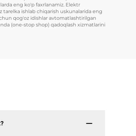
larda eng ko'p faxrlanamiz. Elektr
z tarelka ishlab chiqarish uskunalarida eng
chun qog'oz idishlar avtomatlashtirilgan
o'konda (one-stop shop) qadoqlash xizmatlarini
t?