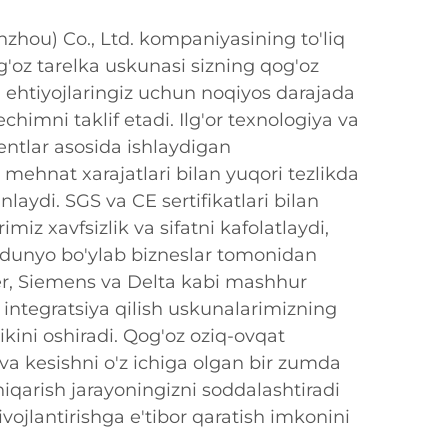
hou) Co., Ltd. kompaniyasining to'liq
g'oz tarelka uskunasi sizning qog'oz
h ehtiyojlaringiz uchun noqiyos darajada
chimni taklif etadi. Ilg'or texnologiya va
entlar asosida ishlaydigan
mehnat xarajatlari bilan yuqori tezlikda
nlaydi. SGS va CE sertifikatlari bilan
iz xavfsizlik va sifatni kafolatlaydi,
 dunyo bo'ylab bizneslar tomonidan
der, Siemens va Delta kabi mashhur
 integratsiya qilish uskunalarimizning
likini oshiradi. Qog'oz oziq-ovqat
 va kesishni o'z ichiga olgan bir zumda
iqarish jarayoningizni soddalashtiradi
ivojlantirishga e'tibor qaratish imkonini