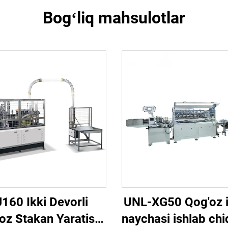
Bogʻliq mahsulotlar
160 Ikki Devorli
UNL-XG50 Qog'oz i
oz Stakan Yaratish
naychasi ishlab chi