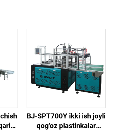
chish
BJ-SPT700Y ikki ish joyli
qarish
qog'oz plastinkalar