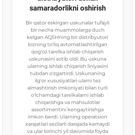
samaradorlikni oshirish
Bir qator eskirgan uskunalar tufayli
bir necha muammolarga duch
kelgan AQSHning bir distribyutori
bizning to'liq avtomatlashtirilgan
qog'oz tarelka ishlab chiqarish
uskunasini sotib oldi. Bu uskuna
ularning ishlab chiqarish liniyasini
tubdan o'zgartirdi. Uskunaning
ilg'or xususiyatlari ularni tez
almashtirish imkoniyati bilan turli
o'lchamdagi tarelkalarni ishlab
chiqarishga va mahsulotlar
assortimentini kengaytirishga
imkon berdi. Ularning operatsion
xarajatlari sezilarli darajada kamaydi
va ular birinchi yil davomida foyda