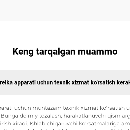
Keng tarqalgan muammo
arelka apparati uchun texnik xizmat ko'rsatish kera
pparati uchun muntazam texnik xizmat ko'rsatish u
Bunga doimiy tozalash, harakatlanuvchi qismlarg
sh kiradi. Ishlab chiqaruvchi ko'rsatmalariga am