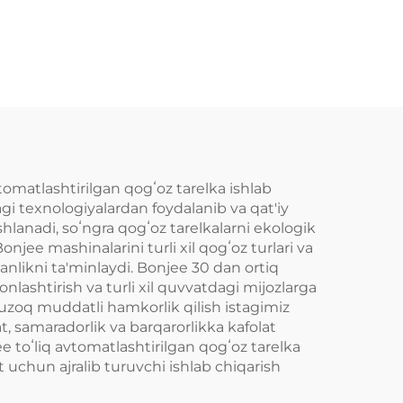
(idishlar) shakllantiruvchi
mashina
omatlashtirilgan qogʻoz tarelka ishlab
gi texnologiyalardan foydalanib va qat'iy
shlanadi, soʻngra qogʻoz tarelkalarni ekologik
onjee mashinalarini turli xil qogʻoz turlari va
anlikni ta'minlaydi. Bonjee 30 dan ortiq
lashtirish va turli xil quvvatdagi mijozlarga
 uzoq muddatli hamkorlik qilish istagimiz
t, samaradorlik va barqarorlikka kafolat
e toʻliq avtomatlashtirilgan qogʻoz tarelka
 uchun ajralib turuvchi ishlab chiqarish