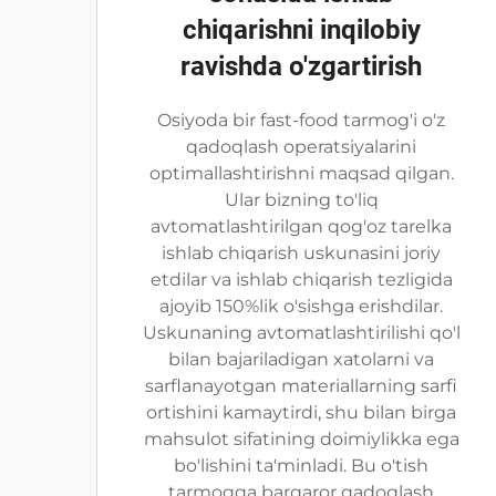
chiqarishni inqilobiy
ravishda o'zgartirish
Osiyoda bir fast-food tarmog'i o'z
qadoqlash operatsiyalarini
optimallashtirishni maqsad qilgan.
Ular bizning to'liq
avtomatlashtirilgan qog'oz tarelka
ishlab chiqarish uskunasini joriy
etdilar va ishlab chiqarish tezligida
ajoyib 150%lik o'sishga erishdilar.
Uskunaning avtomatlashtirilishi qo'l
bilan bajariladigan xatolarni va
sarflanayotgan materiallarning sarfi
ortishini kamaytirdi, shu bilan birga
mahsulot sifatining doimiylikka ega
bo'lishini ta'minladi. Bu o'tish
tarmoqqa barqaror qadoqlash