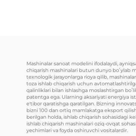
Mashinasi
Mashinalar sanoat modelini ifodalaydi, ayniqs
chiqarish mashinalari butun dunyo boʻylab mijo
texnologik jarayonlarga rioya qilib, mashinalar
toza ishlab chiqarish uchun avtomatlashtirilgan 
qalinliklari bilan ishlashga moslashtirgan bo
patentga ega. Ularning aksariyati energiya ist
e'tibor qaratishga qaratilgan. Bizning innova
bizni 100 dan ortiq mamlakatga eksport qilish 
berilgan holda, ishlab chiqarish sohasidagi ke
ishlab chiqarish mashinalari oziq-ovqat sohas
yechimlari va foyda oshiruvchi vositalardir.