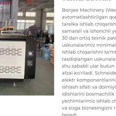
Bonjee Machinery (Wenz
avtomatlashtirilgan qo
tarelka ishlab chiqaris
samarali va ishonchli ye
30 dan ortiq texnik pat
uskunalarimiz minimal 
ishlab chiqarishni ta'mi
tasdiqlangan uskunalarim
shu sababli ular butun
afzal ko'riladi. Schnei
elektr komponentlarini
ishlash sifati va doimiy
idishlarini bosmachilik
yechimlarimiz ishlab ch
va sizga biznesingizni r
beradi.