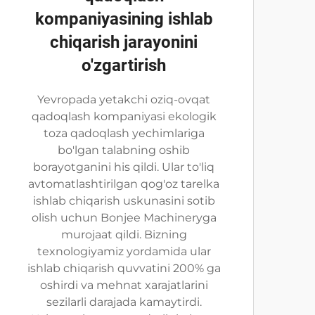
kompaniyasining ishlab
chiqarish jarayonini
o'zgartirish
Yevropada yetakchi oziq-ovqat
qadoqlash kompaniyasi ekologik
toza qadoqlash yechimlariga
bo'lgan talabning oshib
borayotganini his qildi. Ular to'liq
avtomatlashtirilgan qog'oz tarelka
ishlab chiqarish uskunasini sotib
olish uchun Bonjee Machineryga
murojaat qildi. Bizning
texnologiyamiz yordamida ular
ishlab chiqarish quvvatini 200% ga
oshirdi va mehnat xarajatlarini
sezilarli darajada kamaytirdi.