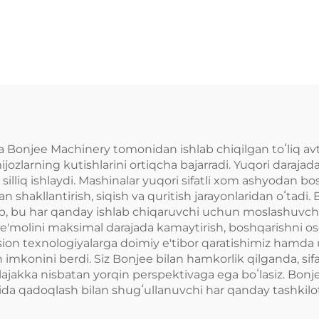
Mashinasi
mashinasi
a Bonjee Machinery tomonidan ishlab chiqilgan toʻliq avt
zlarning kutishlarini ortiqcha bajarradi. Yuqori darajada
 silliq ishlaydi. Mashinalar yuqori sifatli xom ashyodan bo
shakllantirish, siqish va quritish jarayonlaridan oʻtadi. B
ʻlib, bu har qanday ishlab chiqaruvchi uchun moslashuvch
e'molini maksimal darajada kamaytirish, boshqarishni oson
tsion texnologiyalarga doimiy e'tibor qaratishimiz hamda
imkonini berdi. Siz Bonjee bilan hamkorlik qilganda, sifa
lajakka nisbatan yorqin perspektivaga ega boʻlasiz. Bonje
ida qadoqlash bilan shugʻullanuvchi har qanday tashkilot