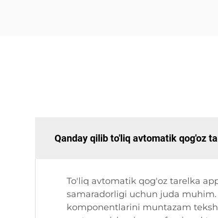
Qanday qilib to'liq avtomatik qog'oz t
To'liq avtomatik qog'oz tarelka a
samaradorligi uchun juda muhim. 
komponentlarini muntazam tekshiri