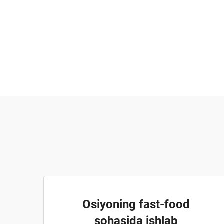
Osiyoning fast-food
sohasida ishlab