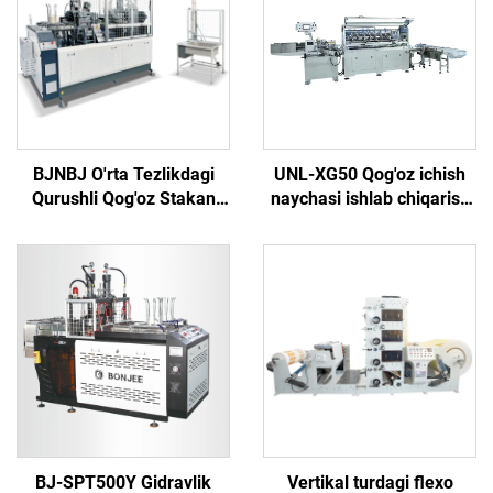
BJNBJ O'rta Tezlikdagi
UNL-XG50 Qog'oz ichish
Qurushli Qog'oz Stakan
naychasi ishlab chiqarish
Yaratish Mashinasi
mashinasi
BJ-SPT500Y Gidravlik
Vertikal turdagi flexo