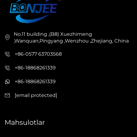
No.11 building ,(B8) Xuezhimeng
,Wanquan,Pingyang ,Wenzhou ,Zhejiang, China
+86-0577 63703568
+86-18868261339
+86-18868261339
[email protected]
Mahsulotlar