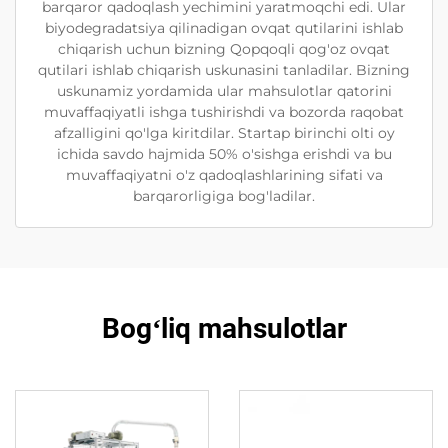
barqaror qadoqlash yechimini yaratmoqchi edi. Ular
biyodegradatsiya qilinadigan ovqat qutilarini ishlab
chiqarish uchun bizning Qopqoqli qog'oz ovqat
qutilari ishlab chiqarish uskunasini tanladilar. Bizning
uskunamiz yordamida ular mahsulotlar qatorini
muvaffaqiyatli ishga tushirishdi va bozorda raqobat
afzalligini qo'lga kiritdilar. Startap birinchi olti oy
ichida savdo hajmida 50% o'sishga erishdi va bu
muvaffaqiyatni o'z qadoqlashlarining sifati va
barqarorligiga bog'ladilar.
Bogʻliq mahsulotlar