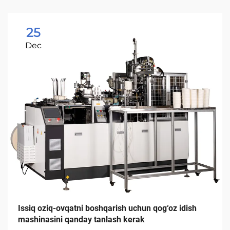
25
Dec
Issiq oziq-ovqatni boshqarish uchun qog‘oz idish
mashinasini qanday tanlash kerak