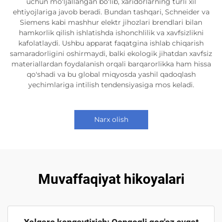
uchun mo'ljallangan bo'lib, xaridorlarning turli xil
ehtiyojlariga javob beradi. Bundan tashqari, Schneider va
Siemens kabi mashhur elektr jihozlari brendlari bilan
hamkorlik qilish ishlatishda ishonchlilik va xavfsizlikni
kafolatlaydi. Ushbu apparat faqatgina ishlab chiqarish
samaradorligini oshirmaydi, balki ekologik jihatdan xavfsiz
materiallardan foydalanish orqali barqarorlikka ham hissa
qo'shadi va bu global miqyosda yashil qadoqlash
yechimlariga intilish tendensiyasiga mos keladi.
Narx olish
Muvaffaqiyat hikoyalari