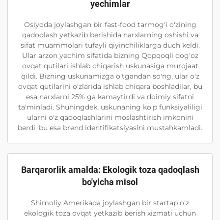
yechimlar
Osiyoda joylashgan bir fast-food tarmog'i o'zining
qadoqlash yetkazib berishida narxlarning oshishi va
sifat muammolari tufayli qiyinchiliklarga duch keldi.
Ular arzon yechim sifatida bizning Qopqoqli qog'oz
ovqat qutilari ishlab chiqarish uskunasiga murojaat
qildi. Bizning uskunamizga o'tgandan so'ng, ular o'z
ovqat qutilarini o'zlarida ishlab chiqara boshladilar, bu
esa narxlarni 25% ga kamaytirdi va doimiy sifatni
ta'minladi. Shuningdek, uskunaning ko'p funksiyaliligi
ularni o'z qadoqlashlarini moslashtirish imkonini
berdi, bu esa brend identifikatsiyasini mustahkamladi.
Barqarorlik amalda: Ekologik toza qadoqlash
bo'yicha misol
Shimoliy Amerikada joylashgan bir startap o'z
ekologik toza ovqat yetkazib berish xizmati uchun