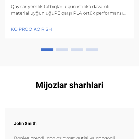
Qaynar yemlik tətbiqləri üçün istilikə davamlı
material uyğunluğuPE qarşı PLA örtük performansı
istilik gərginliyi altında (95°C+)PE örtüklər struktur
olaraq yaxşı möhkəmliyi saxlayır və temperatur 95
KO'PROQ KO'RISH
dərəcə Selsiyadan yuxarı olsa belə nəmliyi xaric
etməyə davam edir, bu...
Mijozlar sharhlari
John Smith
Bonjee brendli qog'oz ovqat qutisi va qopqoqli