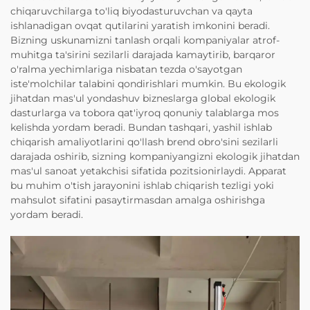
chiqaruvchilarga to'liq biyodasturuvchan va qayta
ishlanadigan ovqat qutilarini yaratish imkonini beradi.
Bizning uskunamizni tanlash orqali kompaniyalar atrof-
muhitga ta'sirini sezilarli darajada kamaytirib, barqaror
o'ralma yechimlariga nisbatan tezda o'sayotgan
iste'molchilar talabini qondirishlari mumkin. Bu ekologik
jihatdan mas'ul yondashuv bizneslarga global ekologik
dasturlarga va tobora qat'iyroq qonuniy talablarga mos
kelishda yordam beradi. Bundan tashqari, yashil ishlab
chiqarish amaliyotlarini qo'llash brend obro'sini sezilarli
darajada oshirib, sizning kompaniyangizni ekologik jihatdan
mas'ul sanoat yetakchisi sifatida pozitsionirlaydi. Apparat
bu muhim o'tish jarayonini ishlab chiqarish tezligi yoki
mahsulot sifatini pasaytirmasdan amalga oshirishga
yordam beradi.