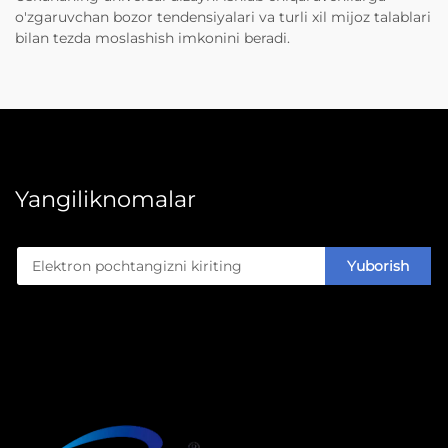
o'zgaruvchan bozor tendensiyalari va turli xil mijoz talablari
bilan tezda moslashish imkonini beradi.
Yangiliknomalar
Yuborish