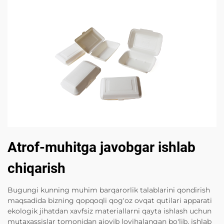
Atrof-muhitga javobgar ishlab
chiqarish
Bugungi kunning muhim barqarorlik talablarini qondirish
maqsadida bizning qopqoqli qog'oz ovqat qutilari apparati
ekologik jihatdan xavfsiz materiallarni qayta ishlash uchun
mutaxassislar tomonidan ajoyib loyihalangan bo'lib, ishlab