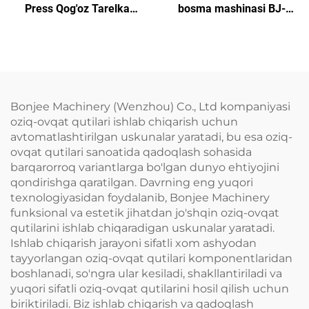
Press Qog'oz Tarelka
bosma mashinasi BJ-
Mashinasi
RY950-4
Bonjee Machinery (Wenzhou) Co., Ltd kompaniyasi
oziq-ovqat qutilari ishlab chiqarish uchun
avtomatlashtirilgan uskunalar yaratadi, bu esa oziq-
ovqat qutilari sanoatida qadoqlash sohasida
barqarorroq variantlarga bo'lgan dunyo ehtiyojini
qondirishga qaratilgan. Davrning eng yuqori
texnologiyasidan foydalanib, Bonjee Machinery
funksional va estetik jihatdan jo'shqin oziq-ovqat
qutilarini ishlab chiqaradigan uskunalar yaratadi.
Ishlab chiqarish jarayoni sifatli xom ashyodan
tayyorlangan oziq-ovqat qutilari komponentlaridan
boshlanadi, so'ngra ular kesiladi, shakllantiriladi va
yuqori sifatli oziq-ovqat qutilarini hosil qilish uchun
biriktiriladi. Biz ishlab chiqarish va qadoqlash