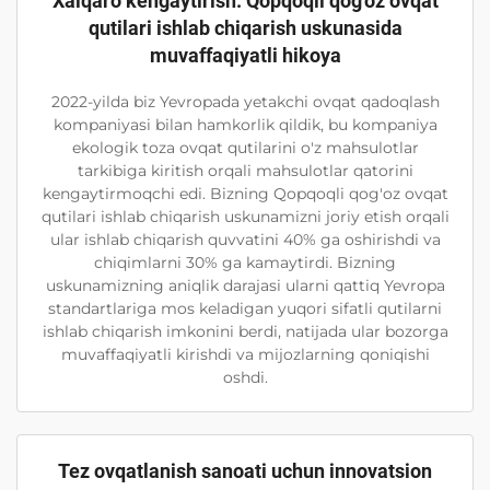
Xalqaro kengaytirish: Qopqoqli qog'oz ovqat
qutilari ishlab chiqarish uskunasida
muvaffaqiyatli hikoya
2022-yilda biz Yevropada yetakchi ovqat qadoqlash
kompaniyasi bilan hamkorlik qildik, bu kompaniya
ekologik toza ovqat qutilarini o'z mahsulotlar
tarkibiga kiritish orqali mahsulotlar qatorini
kengaytirmoqchi edi. Bizning Qopqoqli qog'oz ovqat
qutilari ishlab chiqarish uskunamizni joriy etish orqali
ular ishlab chiqarish quvvatini 40% ga oshirishdi va
chiqimlarni 30% ga kamaytirdi. Bizning
uskunamizning aniqlik darajasi ularni qattiq Yevropa
standartlariga mos keladigan yuqori sifatli qutilarni
ishlab chiqarish imkonini berdi, natijada ular bozorga
muvaffaqiyatli kirishdi va mijozlarning qoniqishi
oshdi.
Tez ovqatlanish sanoati uchun innovatsion