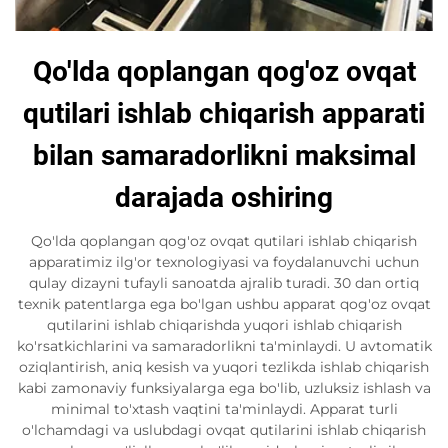
Qo'lda qoplangan qog'oz ovqat
qutilari ishlab chiqarish apparati
bilan samaradorlikni maksimal
darajada oshiring
Qo'lda qoplangan qog'oz ovqat qutilari ishlab chiqarish
apparatimiz ilg'or texnologiyasi va foydalanuvchi uchun
qulay dizayni tufayli sanoatda ajralib turadi. 30 dan ortiq
texnik patentlarga ega bo'lgan ushbu apparat qog'oz ovqat
qutilarini ishlab chiqarishda yuqori ishlab chiqarish
ko'rsatkichlarini va samaradorlikni ta'minlaydi. U avtomatik
oziqlantirish, aniq kesish va yuqori tezlikda ishlab chiqarish
kabi zamonaviy funksiyalarga ega bo'lib, uzluksiz ishlash va
minimal to'xtash vaqtini ta'minlaydi. Apparat turli
o'lchamdagi va uslubdagi ovqat qutilarini ishlab chiqarish