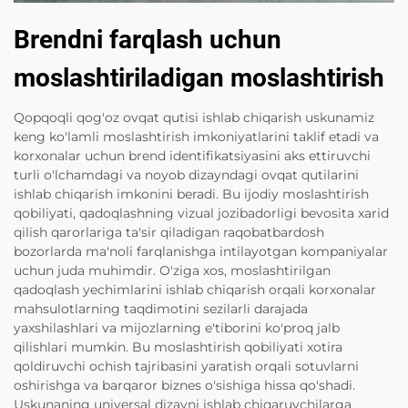
Brendni farqlash uchun
moslashtiriladigan moslashtirish
Qopqoqli qog'oz ovqat qutisi ishlab chiqarish uskunamiz
keng ko'lamli moslashtirish imkoniyatlarini taklif etadi va
korxonalar uchun brend identifikatsiyasini aks ettiruvchi
turli o'lchamdagi va noyob dizayndagi ovqat qutilarini
ishlab chiqarish imkonini beradi. Bu ijodiy moslashtirish
qobiliyati, qadoqlashning vizual jozibadorligi bevosita xarid
qilish qarorlariga ta'sir qiladigan raqobatbardosh
bozorlarda ma'noli farqlanishga intilayotgan kompaniyalar
uchun juda muhimdir. O'ziga xos, moslashtirilgan
qadoqlash yechimlarini ishlab chiqarish orqali korxonalar
mahsulotlarning taqdimotini sezilarli darajada
yaxshilashlari va mijozlarning e'tiborini ko'proq jalb
qilishlari mumkin. Bu moslashtirish qobiliyati xotira
qoldiruvchi ochish tajribasini yaratish orqali sotuvlarni
oshirishga va barqaror biznes o'sishiga hissa qo'shadi.
Uskunaning universal dizayni ishlab chiqaruvchilarga