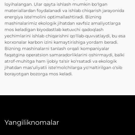
loyihalangan. Ular qayta ishlash mumkin bo'lgan
materiallardan foydalanadi va ishlab chiqarish jarayonida
energiya iste'molini optimallashtiradi. Bizning
mashinalarimiz ekologik jihatdan xavfsiz amaliyotlarga
mos keladigan biyodastlab ketuvchi qadoqlash
yechimlarini ishlab chiqarishni qo'llab-quvvatlaydi, bu esa
korxonalar karbon izini kamaytirishiga yordam beradi.
Bizning mashinalarni tanlash orqali kompaniyalar
faqatgina operatsion samaradorliklarini oshirmaydi, balki
atrof-muhitga ham ijobiy ta'sir ko'rsatadi va ekologik
jihatdan mas'uliyatli iste'molchilarga yo'naltirilgan o'sib
borayotgan bozorga mos keladi.
Yangiliknomalar