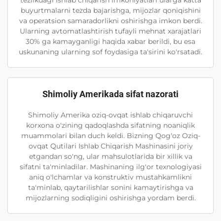
buyurtmalarni tezda bajarishga, mijozlar qoniqishini
va operatsion samaradorlikni oshirishga imkon berdi.
Ularning avtomatlashtirish tufayli mehnat xarajatlari
30% ga kamayganligi haqida xabar berildi, bu esa
uskunaning ularning sof foydasiga ta'sirini ko'rsatadi.
Shimoliy Amerikada sifat nazorati
Shimoliy Amerika oziq-ovqat ishlab chiqaruvchi
korxona o'zining qadoqlashda sifatning noaniqlik
muammolari bilan duch keldi. Bizning Qog'oz Oziq-
ovqat Qutilari Ishlab Chiqarish Mashinasini joriy
etgandan so'ng, ular mahsulotlarida bir xillik va
sifatni ta'minladilar. Mashinaning ilg'or texnologiyasi
aniq o'lchamlar va konstruktiv mustahkamlikni
ta'minlab, qaytarilishlar sonini kamaytirishga va
mijozlarning sodiqligini oshirishga yordam berdi.