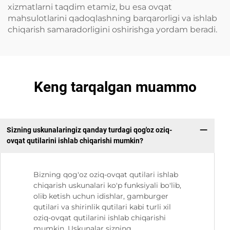
xizmatlarni taqdim etamiz, bu esa ovqat
mahsulotlarini qadoqlashning barqarorligi va ishlab
chiqarish samaradorligini oshirishga yordam beradi.
Keng tarqalgan muammo
Sizning uskunalaringiz qanday turdagi qog'oz oziq-
ovqat qutilarini ishlab chiqarishi mumkin?
Bizning qog'oz oziq-ovqat qutilari ishlab
chiqarish uskunalari ko'p funksiyali bo'lib,
olib ketish uchun idishlar, gamburger
qutilari va shirinlik qutilari kabi turli xil
oziq-ovqat qutilarini ishlab chiqarishi
mumkin. Uskunalar sizning