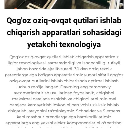
Qog'oz oziq-ovqat qutilari ishlab
chiqarish apparatlari sohasidagi
yetakchi texnologiya
Qog'oz oziq-ovqat qutilari ishlab chiqarish apparatimiz
ilg'or texnologiyasi, samaradorligi va ishonchliligi tufayli
jahon bozorida ajralib turadi. 30 dan ortiq texnik
patentlarga ega bo'lgan apparatlarimiz yuqori sifatli qog'oz
oziq-ovqat qutilarini ishlab chiqarishda optimal ishlash
uchun mo'ljallangan. Davrning eng zamonaviy
avtomatlashtirish usullaridan foydalanib, chiqishni
maksimal darajada oshirish va chiqindilarni minimal
darajada kamaytirish imkonini beruvchi uzluksiz ishlab
chiqarish jarayonini ta'minlaymiz. Schneider va Siemens
kabi mashhur brendlarga ega hamkorliklarimiz
apparatlarga eng yaxshi elektr komponentlarini o'rnatishni