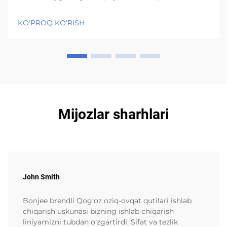
istilik gərginliyi altında (95°C+)PE örtüklər struktur
olaraq yaxşı möhkəmliyi saxlayır və temperatur 95
KO'PROQ KO'RISH
dərəcə Selsiyadan yuxarı olsa belə nəmliyi xaric
etməyə davam edir, bu...
Mijozlar sharhlari
John Smith
Bonjee brendli Qog‘oz oziq-ovqat qutilari ishlab
chiqarish uskunasi bizning ishlab chiqarish
liniyamizni tubdan o‘zgartirdi. Sifat va tezlik