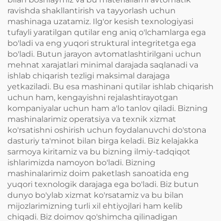
ravishda shakllantirish va tayyorlash uchun
mashinaga uzatamiz. Ilg'or kesish texnologiyasi
tufayli yaratilgan qutilar eng aniq o'lchamlarga ega
bo'ladi va eng yuqori struktural integritetga ega
bo'ladi. Butun jarayon avtomatlashtirilgani uchun
mehnat xarajatlari minimal darajada saqlanadi va
ishlab chiqarish tezligi maksimal darajaga
yetkaziladi. Bu esa mashinani qutilar ishlab chiqarish
uchun ham, kengayishni rejalashtirayotgan
kompaniyalar uchun ham a'lo tanlov qiladi. Bizning
mashinalarimiz operatsiya va texnik xizmat
ko'rsatishni oshirish uchun foydalanuvchi do'stona
dasturiy ta'minot bilan birga keladi. Biz kelajakka
sarmoya kiritamiz va bu bizning ilmiy-tadqiqot
ishlarimizda namoyon bo'ladi. Bizning
mashinalarimiz doim paketlash sanoatida eng
yuqori texnologik darajaga ega bo'ladi. Biz butun
dunyo bo'ylab xizmat ko'rsatamiz va bu bilan
mijozlarimizning turli xil ehtiyojlari ham kelib
chiqadi. Biz doimov qo'shimcha qilinadigan