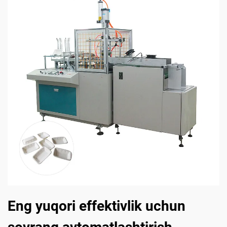
Eng yuqori effektivlik uchun