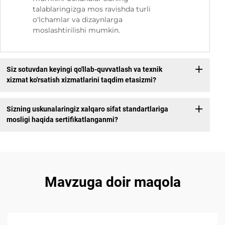
talablaringizga mos ravishda turli
o'lchamlar va dizaynlarga
moslashtirilishi mumkin.
Siz sotuvdan keyingi qo'llab-quvvatlash va texnik
xizmat ko'rsatish xizmatlarini taqdim etasizmi?
Sizning uskunalaringiz xalqaro sifat standartlariga
mosligi haqida sertifikatlanganmi?
Mavzuga doir maqola