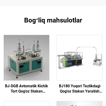
Bogʻliq mahsulotlar
BJ-DGB Avtomatik Kichik
BJ180 Yuqori Tezlikdagi
Tort Qog'oz Stakan
Qog'oz Stakan Yaratish
Formovka Mashinasi
Mashinasi