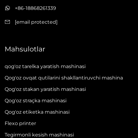
+86-18868261339
[email protected]
Mahsulotlar
qog'oz tarelka yaratish mashinasi
Qog'oz ovqat qutilarini shakllantiruvchi mashina
Qog'oz stakan yaratish mashinasi
Qog'oz straçka mashinasi
Qog'oz etiketka mashinasi
Flexo printer
Tegirmonli kesish mashinasi