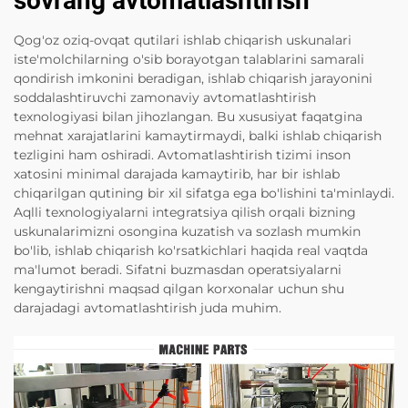
sovrang avtomatlashtirish
Qog'oz oziq-ovqat qutilari ishlab chiqarish uskunalari
iste'molchilarning o'sib borayotgan talablarini samarali
qondirish imkonini beradigan, ishlab chiqarish jarayonini
soddalashtiruvchi zamonaviy avtomatlashtirish
texnologiyasi bilan jihozlangan. Bu xususiyat faqatgina
mehnat xarajatlarini kamaytirmaydi, balki ishlab chiqarish
tezligini ham oshiradi. Avtomatlashtirish tizimi inson
xatosini minimal darajada kamaytirib, har bir ishlab
chiqarilgan qutining bir xil sifatga ega bo'lishini ta'minlaydi.
Aqlli texnologiyalarni integratsiya qilish orqali bizning
uskunalarimizni osongina kuzatish va sozlash mumkin
bo'lib, ishlab chiqarish ko'rsatkichlari haqida real vaqtda
ma'lumot beradi. Sifatni buzmasdan operatsiyalarni
kengaytirishni maqsad qilgan korxonalar uchun shu
darajadagi avtomatlashtirish juda muhim.