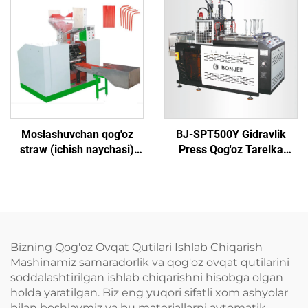
Moslashuvchan qog'oz
BJ-SPT500Y Gidravlik
straw (ichish naychasi)
Press Qog'oz Tarelka
yaratish mashinasi
Mashinasi
Bizning Qog'oz Ovqat Qutilari Ishlab Chiqarish
Mashinamiz samaradorlik va qog'oz ovqat qutilarini
soddalashtirilgan ishlab chiqarishni hisobga olgan
holda yaratilgan. Biz eng yuqori sifatli xom ashyolar
bilan boshlaymiz va bu materiallarni avtomatik