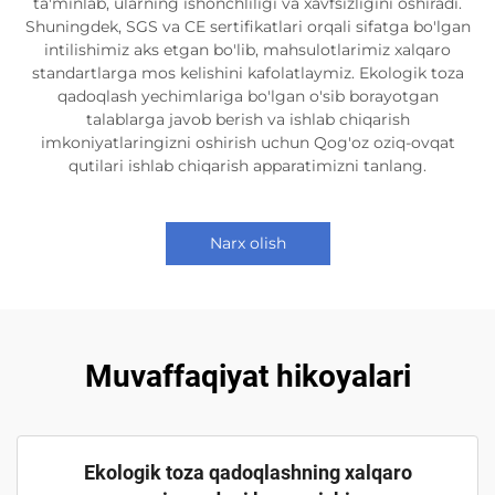
ta'minlab, ularning ishonchliligi va xavfsizligini oshiradi.
Shuningdek, SGS va CE sertifikatlari orqali sifatga bo'lgan
intilishimiz aks etgan bo'lib, mahsulotlarimiz xalqaro
standartlarga mos kelishini kafolatlaymiz. Ekologik toza
qadoqlash yechimlariga bo'lgan o'sib borayotgan
talablarga javob berish va ishlab chiqarish
imkoniyatlaringizni oshirish uchun Qog'oz oziq-ovqat
qutilari ishlab chiqarish apparatimizni tanlang.
Narx olish
Muvaffaqiyat hikoyalari
Ekologik toza qadoqlashning xalqaro