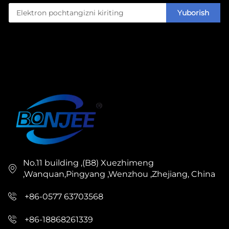
Yuborish
No.11 building ,(B8) Xuezhimeng
,Wanquan,Pingyang ,Wenzhou ,Zhejiang, China
+86-0577 63703568
+86-18868261339