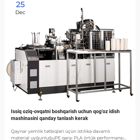
25
Dec
Issiq oziq-ovqatni boshqarish uchun qog‘oz idish
mashinasini qanday tanlash kerak
Qaynar yemlik tətbiqləri üçün istilikə davamlı
material uyğunluğuPE qarşı PLA örtük performansı