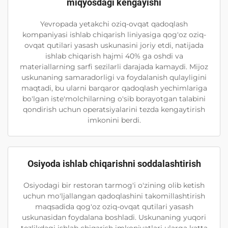
miqyosdagi kengayishi
Yevropada yetakchi oziq-ovqat qadoqlash
kompaniyasi ishlab chiqarish liniyasiga qog'oz oziq-
ovqat qutilari yasash uskunasini joriy etdi, natijada
ishlab chiqarish hajmi 40% ga oshdi va
materiallarning sarfi sezilarli darajada kamaydi. Mijoz
uskunaning samaradorligi va foydalanish qulayligini
maqtadi, bu ularni barqaror qadoqlash yechimlariga
bo'lgan iste'molchilarning o'sib borayotgan talabini
qondirish uchun operatsiyalarini tezda kengaytirish
imkonini berdi.
Osiyoda ishlab chiqarishni soddalashtirish
Osiyodagi bir restoran tarmog'i o'zining olib ketish
uchun mo'ljallangan qadoqlashini takomillashtirish
maqsadida qog'oz oziq-ovqat qutilari yasash
uskunasidan foydalana boshladi. Uskunaning yuqori
tezlikdagi ishlab chiqarish imkoniyatlari ularga katta