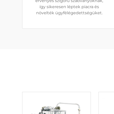
érvényes szigorú szabványoknak,
így sikeresen léptek piacra és
növelték ügyfélégedettségüket.