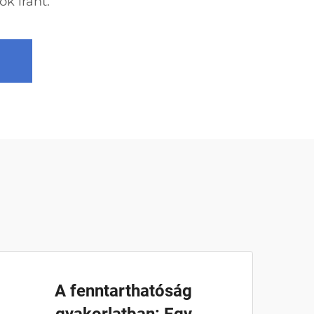
k iránt.
A fenntarthatóság