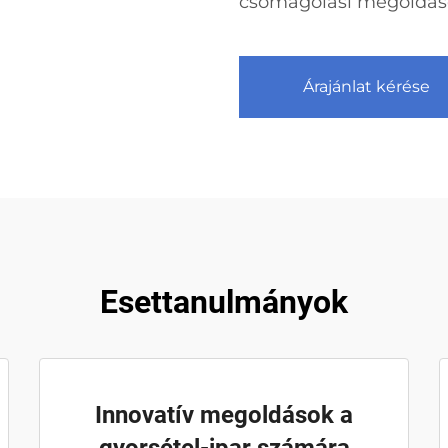
csomagolási megoldáso
Árajánlat kérése
Esettanulmányok
Innovatív megoldások a