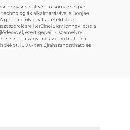
ek, hogy kielégítsék a csomagolóipar
 technológiák alkalmazásával a Bonjee
A gyártási folyamat az ételdoboz-
zeszerelésre kerülnek, így jönnek létre a
jlődésével, ezért gépeink személyre
ötelezettek vagyunk az ipari hulladék
lladékot, 100%-ban újrahasznosítható és