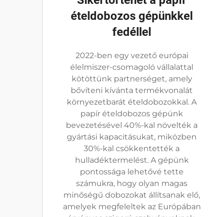
Sikertörténet a papír
ételdobozos gépünkkel
fedéllel
2022-ben egy vezető európai
élelmiszer-csomagoló vállalattal
kötöttünk partnerséget, amely
bővíteni kívánta termékvonalát
környezetbarát ételdobozokkal. A
papír ételdobozos gépünk
bevezetésével 40%-kal növelték a
gyártási kapacitásukat, miközben
30%-kal csökkentették a
hulladéktermelést. A gépünk
pontossága lehetővé tette
számukra, hogy olyan magas
minőségű dobozokat állítsanak elő,
amelyek megfeleltek az Európában