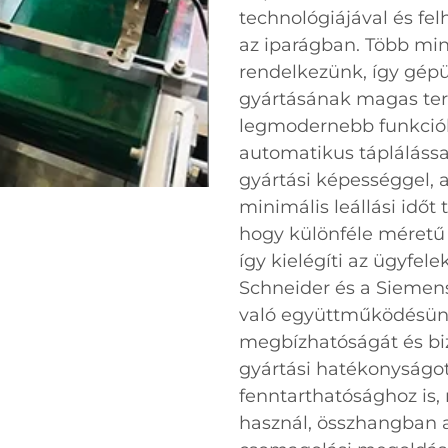
technológiájával és fe
az iparágban. Több mi
rendelkezünk, így gépü
gyártásának magas ter
legmodernebb funkciókk
automatikus táplálássa
gyártási képességgel,
minimális leállási időt
hogy különféle méretű é
így kielégíti az ügyfele
Schneider és a Siemen
való együttműködésün
megbízhatóságát és bi
gyártási hatékonyságot
fenntarthatósághoz is,
használ, összhangban a 