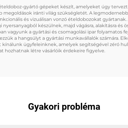
ételdoboz-gyártó gépeket készít, amelyeket úgy tervezt
 megoldások iránti világ szükségletét. A legmodernebb
nkcionális és vizuálisan vonzó ételdobozokat gyártanak. 
yersanyagból készülnek, majd vágásra, alakításra és öss
 vagyunk a gyártási és csomagolási ipar folyamatos fe
zzük a hangsúlyt a gyártási munkavállalók számára. Elk
t kínálunk ügyfeleinknek, amelyek segítségével zéró hu
t hozhatnak létre vásárlóik érdekeire figyelve.
Gyakori probléma