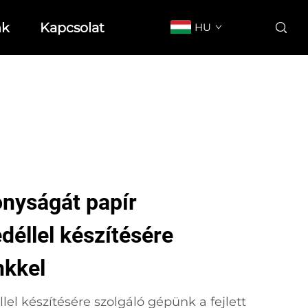
nk
Kapcsolat
HU
onyságát papír
déllel készítésére
nkkel
lel készítésére szolgáló gépünk a fejlett