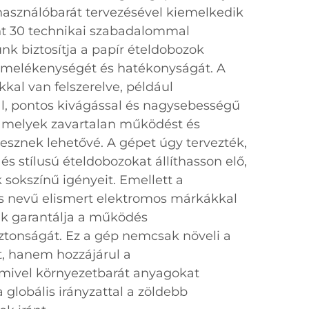
lhasználóbarát tervezésével kiemelkedik
nt 30 technikai szabadalommal
nk biztosítja a papír ételdobozok
melékenységét és hatékonyságát. A
al van felszerelve, például
l, pontos kivágással és nagysebességű
 amelyek zavartalan működést és
 tesznek lehetővé. A gépet úgy tervezték,
s stílusú ételdobozokat állíthasson elő,
k sokszínű igényeit. Emellett a
s nevű elismert elektromos márkákkal
k garantálja a működés
ztonságát. Ez a gép nemcsak növeli a
, hanem hozzájárul a
 mivel környezetbarát anyagokat
globális irányzattal a zöldebb