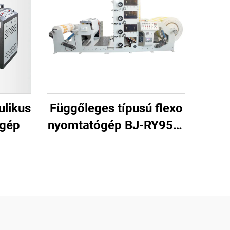
likus
Függőleges típusú flexo
rgép
nyomtatógép BJ-RY950-
4