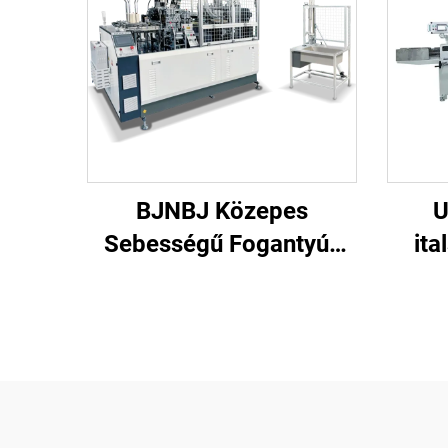
BJNBJ Közepes
U
Sebességű Fogantyús
ita
Papírpohár Formázó
Gép