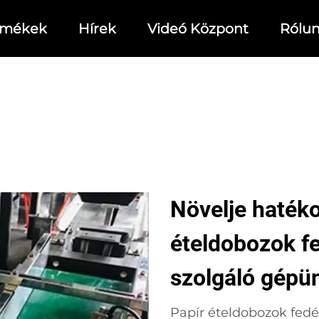
rmékek
Hírek
Videó Központ
Rólu
Növelje haték
ételdobozok fe
szolgáló gépü
Papír ételdobozok fedél