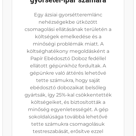
gyorsétel-ipar számára
Egy ázsiai gyorsétteremlánc
nehézségekbe ütközött
csomagolási ellátásának területén a
költségek emelkedése és a
minőségi problémák miatt. A
költséghatékony megoldásként a
Papír Ebédosztó Doboz fedéllel
ellátott gépünkhöz fordultak. A
gépünkre való áttérés lehetővé
tette számukra, hogy saját
ebédosztó dobozaikat belsőleg
gyártsák, így 25%-kal csökkentették
költségeiket, és biztosították a
minőség egyenletességét. A gép
sokoldalúsága továbbá lehetővé
tette számukra csomagolásuk
testreszabását, erősítve ezzel