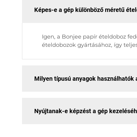
Képes-e a gép különböző méretű éte
Igen, a Bonjee papír ételdoboz fedé
ételdobozok gyártásához, így telje
Milyen típusú anyagok használhatók 
Nyújtanak-e képzést a gép kezelésé