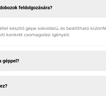
ldobozok feldolgozására?
llel készítő gépe sokoldalú, és beállítható különf
síti konkrét csomagolási igényeit.
a géppel?
hez?