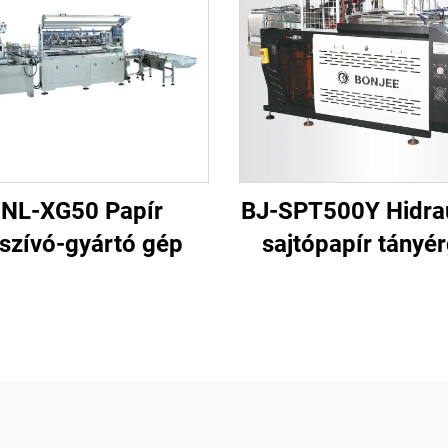
NL-XG50 Papír
BJ-SPT500Y Hidrau
lszívó-gyártó gép
sajtópapír tányé