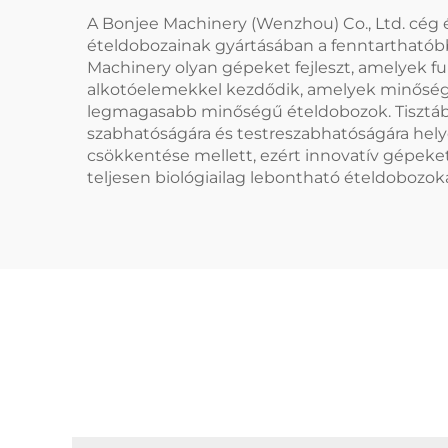
A Bonjee Machinery (Wenzhou) Co., Ltd. cég 
ételdobozainak gyártásában a fenntarthatóbb
Machinery olyan gépeket fejleszt, amelyek fu
alkotóelemekkel kezdődik, amelyek minőségi n
legmagasabb minőségű ételdobozok. Tisztában
szabhatóságára és testreszabhatóságára helye
csökkentése mellett, ezért innovatív gépeke
teljesen biológiailag lebontható ételdobozoka