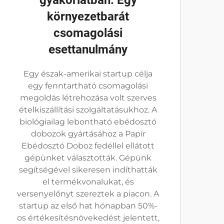
gyakorlatban: Egy
környezetbarát
csomagolási
esettanulmány
Egy észak-amerikai startup célja
egy fenntartható csomagolási
megoldás létrehozása volt szerves
ételkiszállítási szolgáltatásukhoz. A
biológiailag lebontható ebédosztó
dobozok gyártásához a Papír
Ebédosztó Doboz fedéllel ellátott
gépünket választották. Gépünk
segítségével sikeresen indíthatták
el termékvonalukat, és
versenyelőnyt szereztek a piacon. A
startup az első hat hónapban 50%-
os értékesítésnövekedést jelentett,