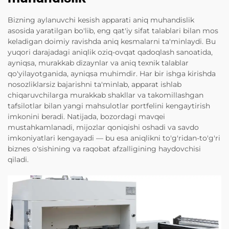
Bizning aylanuvchi kesish apparati aniq muhandislik
asosida yaratilgan bo'lib, eng qat'iy sifat talablari bilan mos
keladigan doimiy ravishda aniq kesmalarni ta'minlaydi. Bu
yuqori darajadagi aniqlik oziq-ovqat qadoqlash sanoatida,
ayniqsa, murakkab dizaynlar va aniq texnik talablar
qo'yilayotganida, ayniqsa muhimdir. Har bir ishga kirishda
nosozliklarsiz bajarishni ta'minlab, apparat ishlab
chiqaruvchilarga murakkab shakllar va takomillashgan
tafsilotlar bilan yangi mahsulotlar portfelini kengaytirish
imkonini beradi. Natijada, bozordagi mavqei
mustahkamlanadi, mijozlar qoniqishi oshadi va savdo
imkoniyatlari kengayadi — bu esa aniqlikni to'g'ridan-to'g'ri
biznes o'sishining va raqobat afzalligining haydovchisi
qiladi.