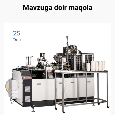
Mavzuga doir maqola
25
Dec