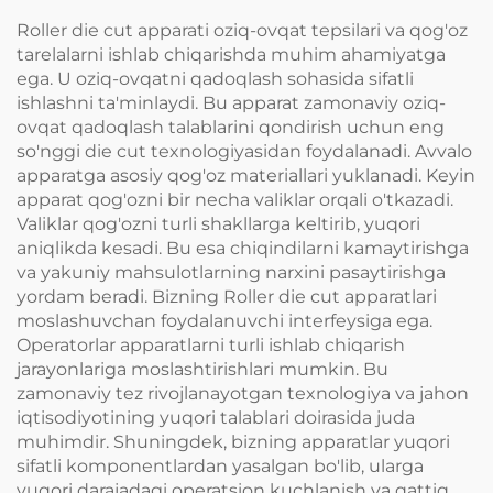
Roller die cut apparati oziq-ovqat tepsilari va qog'oz
tarelalarni ishlab chiqarishda muhim ahamiyatga
ega. U oziq-ovqatni qadoqlash sohasida sifatli
ishlashni ta'minlaydi. Bu apparat zamonaviy oziq-
ovqat qadoqlash talablarini qondirish uchun eng
so'nggi die cut texnologiyasidan foydalanadi. Avvalo
apparatga asosiy qog'oz materiallari yuklanadi. Keyin
apparat qog'ozni bir necha valiklar orqali o'tkazadi.
Valiklar qog'ozni turli shakllarga keltirib, yuqori
aniqlikda kesadi. Bu esa chiqindilarni kamaytirishga
va yakuniy mahsulotlarning narxini pasaytirishga
yordam beradi. Bizning Roller die cut apparatlari
moslashuvchan foydalanuvchi interfeysiga ega.
Operatorlar apparatlarni turli ishlab chiqarish
jarayonlariga moslashtirishlari mumkin. Bu
zamonaviy tez rivojlanayotgan texnologiya va jahon
iqtisodiyotining yuqori talablari doirasida juda
muhimdir. Shuningdek, bizning apparatlar yuqori
sifatli komponentlardan yasalgan bo'lib, ularga
yuqori darajadagi operatsion kuchlanish va qattiq