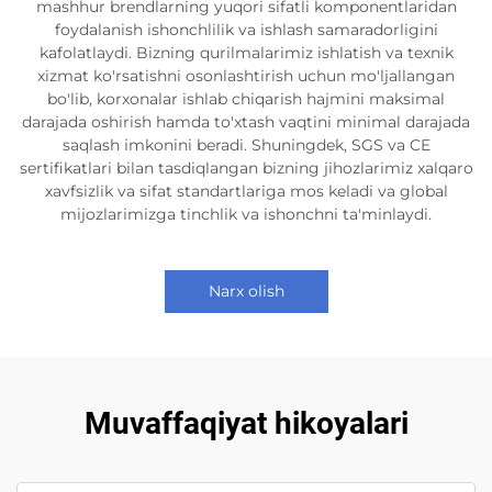
mashhur brendlarning yuqori sifatli komponentlaridan
foydalanish ishonchlilik va ishlash samaradorligini
kafolatlaydi. Bizning qurilmalarimiz ishlatish va texnik
xizmat ko'rsatishni osonlashtirish uchun mo'ljallangan
bo'lib, korxonalar ishlab chiqarish hajmini maksimal
darajada oshirish hamda to'xtash vaqtini minimal darajada
saqlash imkonini beradi. Shuningdek, SGS va CE
sertifikatlari bilan tasdiqlangan bizning jihozlarimiz xalqaro
xavfsizlik va sifat standartlariga mos keladi va global
mijozlarimizga tinchlik va ishonchni ta'minlaydi.
Narx olish
Muvaffaqiyat hikoyalari