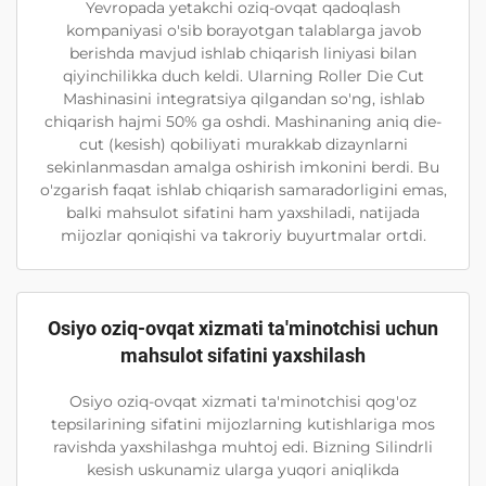
Yevropada yetakchi oziq-ovqat qadoqlash
kompaniyasi o'sib borayotgan talablarga javob
berishda mavjud ishlab chiqarish liniyasi bilan
qiyinchilikka duch keldi. Ularning Roller Die Cut
Mashinasini integratsiya qilgandan so'ng, ishlab
chiqarish hajmi 50% ga oshdi. Mashinaning aniq die-
cut (kesish) qobiliyati murakkab dizaynlarni
sekinlanmasdan amalga oshirish imkonini berdi. Bu
o'zgarish faqat ishlab chiqarish samaradorligini emas,
balki mahsulot sifatini ham yaxshiladi, natijada
mijozlar qoniqishi va takroriy buyurtmalar ortdi.
Osiyo oziq-ovqat xizmati ta'minotchisi uchun
mahsulot sifatini yaxshilash
Osiyo oziq-ovqat xizmati ta'minotchisi qog'oz
tepsilarining sifatini mijozlarning kutishlariga mos
ravishda yaxshilashga muhtoj edi. Bizning Silindrli
kesish uskunamiz ularga yuqori aniqlikda