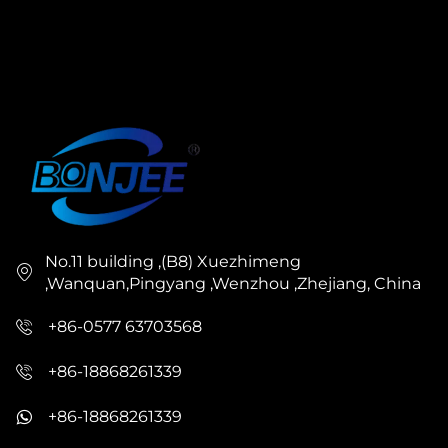
No.11 building ,(B8) Xuezhimeng
,Wanquan,Pingyang ,Wenzhou ,Zhejiang, China
+86-0577 63703568
+86-18868261339
+86-18868261339