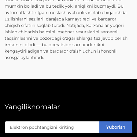
mumkin bo'ladi va bu tezlik yoki aniqlikni buzmaydi. Bu
avtomatlashtirilgan moslashuvchanlik ishlab chiqarishda
uzilishlarni sezilarli darajada kamaytiradi va barqaror
chiqish sifatini saqlab turadi. Natijada, korxonalar yuqori
ishlab chiqarish hajmini, mehnat resurslarini samarali
taqsimlashni va bozordagi o'zgarishlarga tez javob berish
imkonini oladi — bu operatsion samaradorlikni
kengaytiriladigan va barqaror o'sish uchun ishonchli
asosga aylantiradi.
Yangiliknomalar
Yuborish