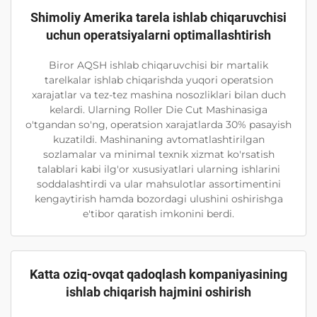
Shimoliy Amerika tarela ishlab chiqaruvchisi
uchun operatsiyalarni optimallashtirish
Biror AQSH ishlab chiqaruvchisi bir martalik
tarelkalar ishlab chiqarishda yuqori operatsion
xarajatlar va tez-tez mashina nosozliklari bilan duch
kelardi. Ularning Roller Die Cut Mashinasiga
o'tgandan so'ng, operatsion xarajatlarda 30% pasayish
kuzatildi. Mashinaning avtomatlashtirilgan
sozlamalar va minimal texnik xizmat ko'rsatish
talablari kabi ilg'or xususiyatlari ularning ishlarini
soddalashtirdi va ular mahsulotlar assortimentini
kengaytirish hamda bozordagi ulushini oshirishga
e'tibor qaratish imkonini berdi.
Katta oziq-ovqat qadoqlash kompaniyasining
ishlab chiqarish hajmini oshirish