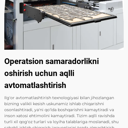
Operatsion samaradorlikni
oshirish uchun aqlli
avtomatlashtirish
Ilg'or avtomatlashtirish texnologiyasi bilan jihozlangan
bizning valikli kesish uskunamiz ishlab chiqarishni
osonlashtiradi, ya'ni qo'lda boshqarishni kamaytiradi va
inson xatosi ehtimolini kamaytiradi. Tizim aqlli ravishda
turli xil qog'oz turlari va loyiha talablariga moslanadi, shu
sababli ishlab chiqarish jarayonlarini tezda almashtirish