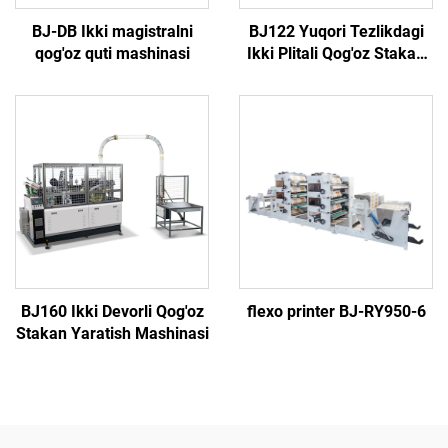
BJ-DB Ikki magistralni
BJ122 Yuqori Tezlikdagi
qog'oz quti mashinasi
Ikki Plitali Qog'oz Stakan
Yaratish Mashinasi
BJ160 Ikki Devorli Qog'oz
flexo printer BJ-RY950-6
Stakan Yaratish Mashinasi