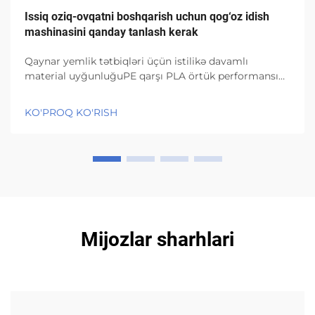
Issiq oziq-ovqatni boshqarish uchun qog‘oz idish
mashinasini qanday tanlash kerak
Qaynar yemlik tətbiqləri üçün istilikə davamlı
material uyğunluğuPE qarşı PLA örtük performansı
istilik gərginliyi altında (95°C+)PE örtüklər struktur
olaraq yaxşı möhkəmliyi saxlayır və temperatur 95
KO'PROQ KO'RISH
dərəcə Selsiyadan yuxarı olsa belə nəmliyi xaric
etməyə davam edir, bu...
Mijozlar sharhlari