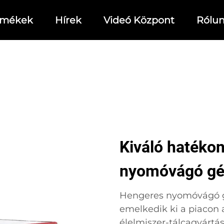
rmékek
Hírek
Videó Központ
Rólu
Kiváló hatéko
nyomóvágó gé
Hengeres nyomóvágó g
emelkedik ki a piacon
élelmiszer-tálcagyártás