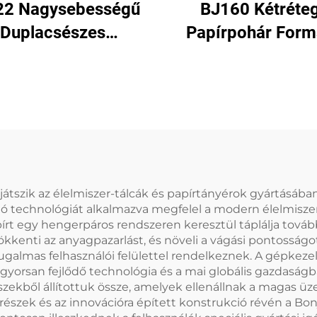
22 Nagysebességű
BJ160 Kétréte
Duplacsészes
Papírpohár For
írpohár Formázó
Gép
Gép
szik az élelmiszer-tálcák és papírtányérok gyártásában.
 technológiát alkalmazva megfelel a modern élelmisze
írt egy hengerpáros rendszeren keresztül táplálja tovább
ökkenti az anyagpazarlást, és növeli a vágási pontosság
almas felhasználói felülettel rendelkeznek. A gépkeze
 gyorsan fejlődő technológia és a mai globális gazdaságb
szekből állítottuk össze, amelyek ellenállnak a magas ü
szek és az innovációra épített konstrukció révén a Bon