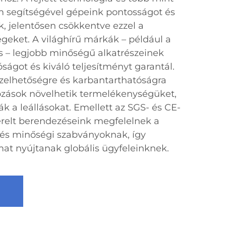
 segítségével gépeink pontosságot és
k, jelentősen csökkentve ezzel a
ségeket. A világhírű márkák – például a
s – legjobb minőségű alkatrészeinek
ságot és kiváló teljesítményt garantál.
zelhetőségre és karbantarthatóságra
lkozások növelhetik termelékenységüket,
k a leállásokat. Emellett az SGS- és CE-
erelt berendezéseink megfelelnek a
 és minőségi szabványoknak, így
at nyújtanak globális ügyfeleinknek.