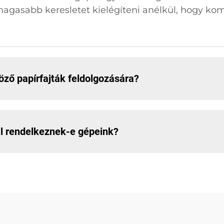
 magasabb keresletet kielégíteni anélkül, hogy 
ző papírfajták feldolgozására?
al rendelkeznek-e gépeink?