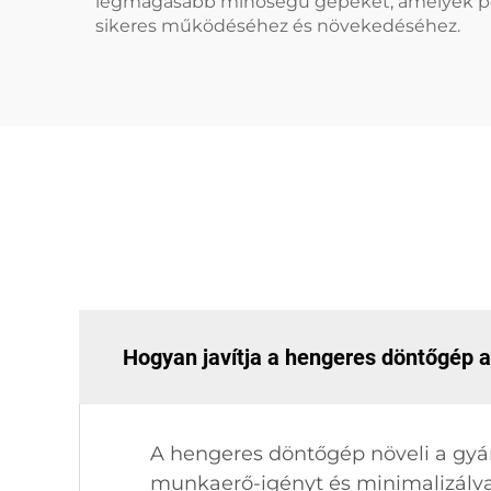
legmagasabb minőségű gépeket, amelyek ponto
sikeres működéséhez és növekedéséhez.
Hogyan javítja a hengeres döntőgép 
A hengeres döntőgép növeli a gyár
munkaerő-igényt és minimalizálva