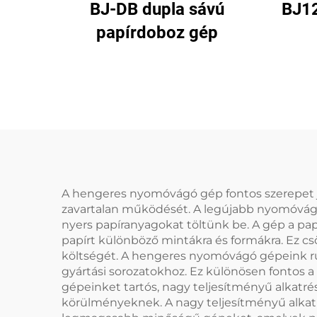
BJ-DB dupla sávú
BJ1
papírdoboz gép
Pap
A hengeres nyomóvágó gép fontos szerepet ját
zavartalan működését. A legújabb nyomóvágó
nyers papíranyagokat töltünk be. A gép a pap
papírt különböző mintákra és formákra. Ez cs
költségét. A hengeres nyomóvágó gépeink rug
gyártási sorozatokhoz. Ez különösen fontos a
gépeinket tartós, nagy teljesítményű alkatré
körülményeknek. A nagy teljesítményű alkatré