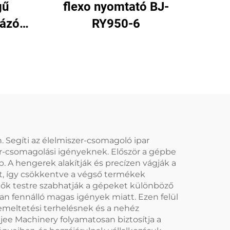
gű
flexo nyomtató BJ-
mázó
RY950-6
 Segíti az élelmiszer-csomagoló ipar
r-csomagolási igényeknek. Először a gépbe
. A hengerek alakítják és precízen vágják a
ot, így csökkentve a végső termékek
lők testre szabhatják a gépeket különböző
an fennálló magas igények miatt. Ezen felül
zemeltetési terhelésnek és a nehéz
jee Machinery folyamatosan biztosítja a