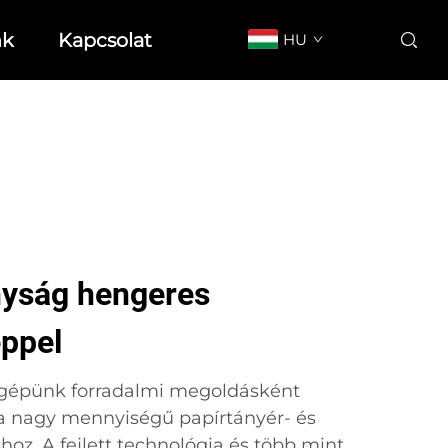
nk
Kapcsolat
HU
nyság hengeres
ppel
épünk forradalmi megoldásként
 a nagy mennyiségű papírtányér- és
hoz. A fejlett technológia és több mint