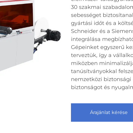
30 szakmai szabadalom
sebességet biztosítana
gyártási időt és a költ
Schneider és a Siemen
integrálása megbízható
Gépeinket egyszerű ke
terveztük, így a válla
miközben minimalizáljá
tanúsítványokkal felsz
nemzetközi biztonsági
biztonságot és nyugalm
Árajánlat kérése