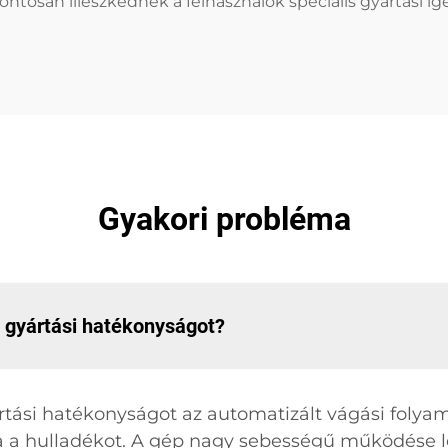
san illeszkednek a felhasználók speciális gyártási igé
Gyakori probléma
a gyártási hatékonyságot?
tási hatékonyságot az automatizált vágási folyam
 a hulladékot. A gép nagy sebességű működése l