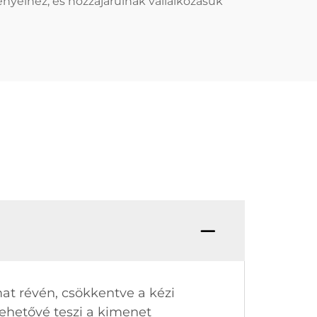
nyeihez, és hozzájárulnak vállalkozásuk
at révén, csökkentve a kézi
ehetővé teszi a kimenet