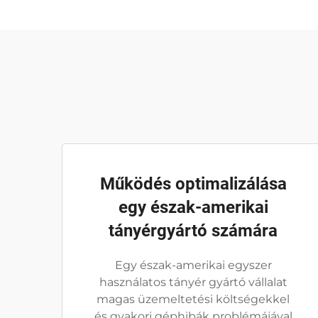
Működés optimalizálása
egy észak-amerikai
tányérgyártó számára
Egy észak-amerikai egyszer
használatos tányér gyártó vállalat
magas üzemeltetési költségekkel
és gyakori géphibák problémájával