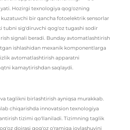
iyati. Hozirgi texnologiya qog'ozning
kuzatuvchi bir qancha fotoelektrik sensorlar
ki tubni sig'diruvchi qog'oz tugashi sodir
irish signali beradi. Bunday avtomatlashtirish
yotgan ishlashidan mexanik komponentlarga
sizlik avtomatlashtirish apparatni
qtni kamaytirishdan saqlaydi.
 va taglikni birlashtirish ayniqsa murakkab.
hlab chiqarishda innovatsion texnologiya
ntirish tizimi qo'llaniladi. Tizimning taglik
og'oz doirasi qog'oz o'ramiga joylashuvini