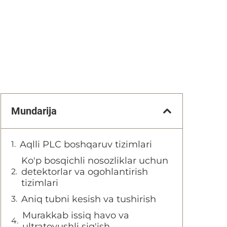
Mundarija
Aqlli PLC boshqaruv tizimlari
Ko'p bosqichli nosozliklar uchun
detektorlar va ogohlantirish
tizimlari
Aniq tubni kesish va tushirish
Murakkab issiq havo va
ultratovushli sig'ish