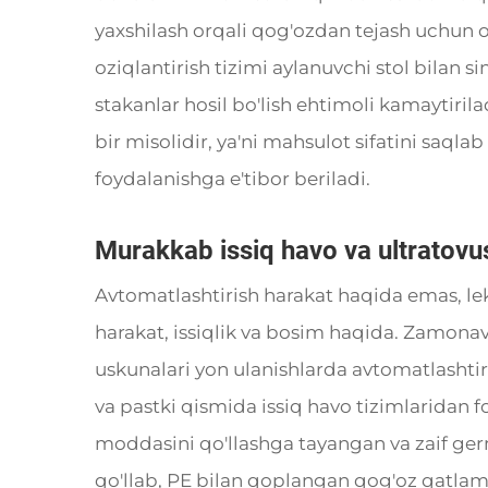
yaxshilash orqali qog'ozdan tejash uchun o
oziqlantirish tizimi aylanuvchi stol bilan s
stakanlar hosil bo'lish ehtimoli kamaytiril
bir misolidir, ya'ni mahsulot sifatini saqla
foydalanishga e'tibor beriladi.
Murakkab issiq havo va ultratovush
Avtomatlashtirish harakat haqida emas, le
harakat, issiqlik va bosim haqida. Zamonavi
uskunalari yon ulanishlarda avtomatlashtir
va pastki qismida issiq havo tizimlaridan f
moddasini qo'llashga tayangan va zaif germe
qo'llab, PE bilan qoplangan qog'oz qatlaml