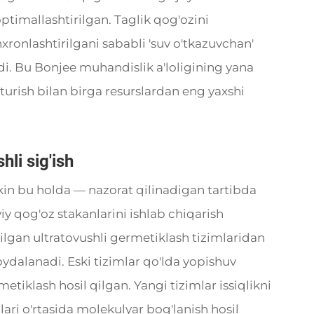
ptimallashtirilgan. Taglik qog'ozini
inxronlashtirilgani sababli 'suv o'tkazuvchan'
adi. Bu Bonjee muhandislik a'loligining yana
b turish bilan birga resurslardan eng yaxshi
li sig'ish
kin bu holda — nazorat qilinadigan tartibda
y qog'oz stakanlarini ishlab chiqarish
ilgan ultratovushli germetiklash tizimlaridan
oydalanadi. Eski tizimlar qo'lda yopishuv
tiklash hosil qilgan. Yangi tizimlar issiqlikni
ari o'rtasida molekulyar bog'lanish hosil