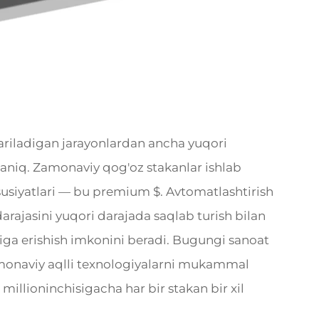
riladigan jarayonlardan ancha yuqori
 aniq. Zamonaviy qog'oz stakanlar ishlab
susiyatlari — bu premium $. Avtomatlashtirish
darajasini yuqori darajada saqlab turish bilan
iga erishish imkonini beradi. Bugungi sanoat
monaviy aqlli texnologiyalarni mukammal
 millioninchisigacha har bir stakan bir xil