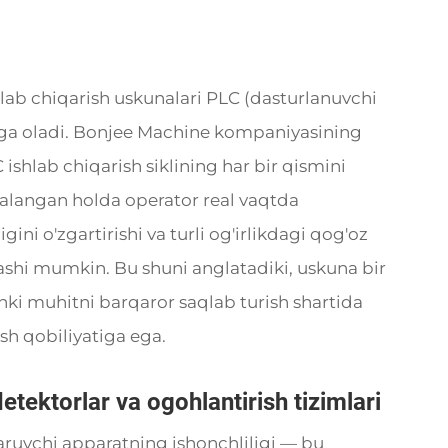
lab chiqarish uskunalari PLC (dasturlanuvchi
higa oladi. Bonjee Machine kompaniyasining
ishlab chiqarish siklining har bir qismini
dalangan holda operator real vaqtda
gini o'zgartirishi va turli og'irlikdagi qog'oz
ashi mumkin. Bu shuni anglatadiki, uskuna bir
hki muhitni barqaror saqlab turish shartida
ish qobiliyatiga ega.
etektorlar va ogohlantirish tizimlari
qaruvchi apparatning ishonchliligi — bu