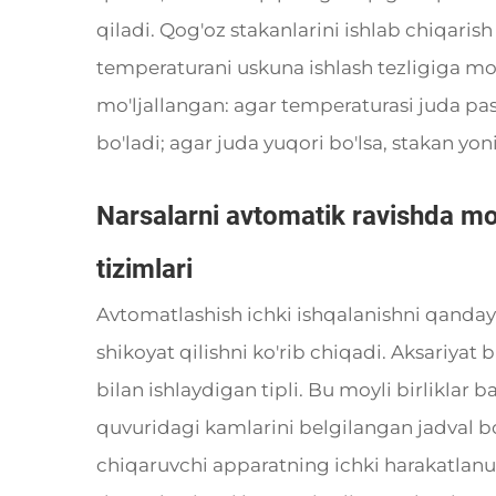
qiladi. Qog'oz stakanlarini ishlab chiqaris
temperaturani uskuna ishlash tezligiga mo
mo'ljallangan: agar temperaturasi juda past 
bo'ladi; agar juda yuqori bo'lsa, stakan yon
Narsalarni avtomatik ravishda moy
tizimlari
Avtomatlashish ichki ishqalanishni qanday
shikoyat qilishni ko'rib chiqadi. Aksariyat 
bilan ishlaydigan tipli. Bu moyli birliklar 
quvuridagi kamlarini belgilangan jadval bo
chiqaruvchi apparatning ichki harakatlanu