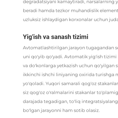
degradatsiyani kamaytiradi, narsalarning 
beradi hamda tezkor muhandislik elementl
uzluksiz ishlaydigan korxonalar uchun j
Yig'ish va sanash tizimi
Avtomatlashtirilgan jarayon tugagandan so
uni qo'yib qo'yadi. Avtomatik yig'ish tizimi
va do'konlarga yetkazish uchun qo'yilgan st
ikkinchi ishchi liniyaning oxirida turishga
yo'qoladi. Yuqori samarali qog'oz stakanlar
siz qog'oz o'ralmalarini stakanlar to'plam
darajada tegadigan, to'liq integratsiyala
bo'lgan jarayonni ham sotib olasiz.