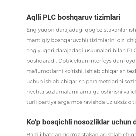
Aqlli PLC boshqaruv tizimlari
Eng yuqori darajadagi qog'oz stakanlar ish
mantiqiy boshqaruvchi) tizimlarini o'z ic
eng yuqori darajadagi uskunalari bilan PLC 
boshqaradi. Dotik ekran interfeysidan foy
ma'lumotlarni ko'rishi, ishlab chiqarish tezli
uchun ishlab chiqarish parametrlarini sozl
nechta sozlamalarni amalga oshirishi va ic
turli partiyalarga mos ravishda uzluksiz o't
Ko'p bosqichli nosozliklar uchun d
Ba'zi jihatdan qog'oz stakanlar ishlab chi