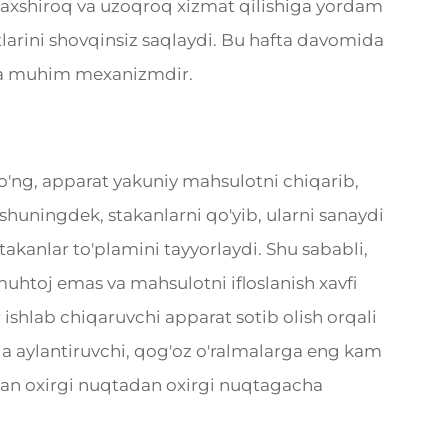
yaxshiroq va uzoqroq xizmat qilishiga yordam
arini shovqinsiz saqlaydi. Bu hafta davomida
uda muhim mexanizmdir.
'ng, apparat yakuniy mahsulotni chiqarib,
 shuningdek, stakanlarni qo'yib, ularni sanaydi
akanlar to'plamini tayyorlaydi. Shu sababli,
 muhtoj emas va mahsulotni ifloslanish xavfi
 ishlab chiqaruvchi apparat sotib olish orqali
iga aylantiruvchi, qog'oz o'ralmalarga eng kam
ngan oxirgi nuqtadan oxirgi nuqtagacha