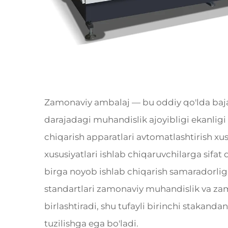
Zamonaviy ambalaj — bu oddiy qo'lda baja
darajadagi muhandislik ajoyibligi ekanligi
chiqarish apparatlari avtomatlashtirish xu
xususiyatlari ishlab chiqaruvchilarga sifat 
birga noyob ishlab chiqarish samaradorlig
standartlari zamonaviy muhandislik va za
birlashtiradi, shu tufayli birinchi stakandan
tuzilishga ega bo'ladi.