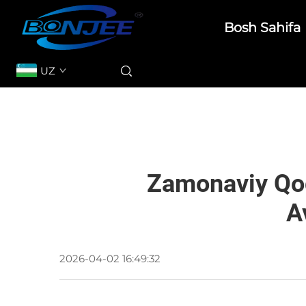
Bosh Sahifa
UZ
Zamonaviy Qog'
A
2026-04-02 16:49:32