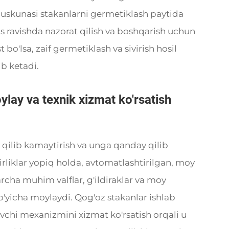
h uskunasi stakanlarni germetiklash paytida
s ravishda nazorat qilish va boshqarish uchun
bo'lsa, zaif germetiklash va sivirish hosil
ib ketadi.
lay va texnik xizmat ko'rsatish
 qilib kamaytirish va unga qanday qilib
birliklar yopiq holda, avtomatlashtirilgan, moy
barcha muhim valflar, g'ildiraklar va moy
'yicha moylaydi. Qog'oz stakanlar ishlab
vchi mexanizmini xizmat ko'rsatish orqali u