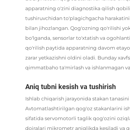
apparatning o'zini diagnostika qilish qobil
tushiruvchidan to'plagichgacha harakatini 
bilan jihozlangan. Qog'ozning qo'rilishi yo
bo'lganda, sensorlar to'xtatish va ogohlant
qo'rilish paytida apparatning davom eta
zarar yetkazishni oldini oladi. Bunday xavf
qimmatbaho ta'mirlash va ishlanmagan va
Aniq tubni kesish va tushirish
Ishlab chiqarish jarayonida stakan tanasini
Avtomatlashtirilgan qog'oz stakanlarini is
sifatida servomotorli taglik qog'ozini oziqla
doiralari mikrometr aniqlikda kesiladi va q