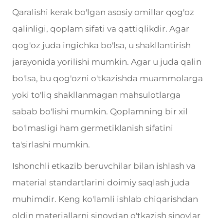
Qaralishi kerak bo'lgan asosiy omillar qog'oz
qalinligi, qoplam sifati va qattiqlikdir. Agar
qog'oz juda ingichka bo'lsa, u shakllantirish
jarayonida yorilishi mumkin. Agar u juda qalin
bo'lsa, bu qog'ozni o'tkazishda muammolarga
yoki to'liq shakllanmagan mahsulotlarga
sabab bo'lishi mumkin. Qoplamning bir xil
bo'lmasligi ham germetiklanish sifatini
ta'sirlashi mumkin.
Ishonchli etkazib beruvchilar bilan ishlash va
material standartlarini doimiy saqlash juda
muhimdir. Keng ko'lamli ishlab chiqarishdan
oldin materiallarni sinovdan o'tkazish sinovlar