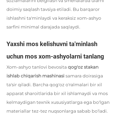
sozlamalarini belgilash va smenalarda ularni
doimiy saqlash tavsiya etiladi. Bu barqaror
ishlashni ta'minlaydi va keraksiz xom-ashyo
sarfini minimal darajada saqlaydi.
Yaxshi mos kelishuvni ta'minlash
uchun mos xom-ashyolarni tanlang
Xom-ashyo tanlovi bevosita
qog'oz stakan
ishlab chiqarish mashinasi
samara doirasiga
ta'sir qiladi. Barcha qog'oz o'ralmalari bir xil
apparat sharoitlarida bir xil ishlamaydi va mos
kelmaydigan texnik xususiyatlarga ega bo'lgan
materiallar tez-tez nuqsonlarga sabab bo'ladi.