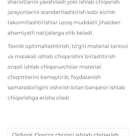
sharoitlarini yaxshilash yoki ishlab chiqarish
jarayonlarini standartlashtirish kabi kichik
takomillashtirishlar uzoq muddatli jihatdan
ahamiyatli natijalarga olib keladi.
Texnik optimallashtirish, to'g'ri material tanlovi
va malakali ishlab chiqarishni birlashtirish
orqali ishlab chiqaruvchilar material
chiqimlarini kamaytirib, foydalanish
samaradorligini oshirish bilan barqaror ishlab
chiqarishga erisha oladi.
Oldingi :
Qog'oz chizig'i ishlab chiqarish uchun qog'oz yopishtirish apparati qanday tanlash kerak