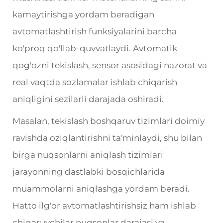
kamaytirishga yordam beradigan
avtomatlashtirish funksiyalarini barcha
ko'proq qo'llab-quvvatlaydi. Avtomatik
qog'ozni tekislash, sensor asosidagi nazorat va
real vaqtda sozlamalar ishlab chiqarish
aniqligini sezilarli darajada oshiradi.
Masalan, tekislash boshqaruv tizimlari doimiy
ravishda oziqlantirishni ta'minlaydi, shu bilan
birga nuqsonlarni aniqlash tizimlari
jarayonning dastlabki bosqichlarida
muammolarni aniqlashga yordam beradi.
Hatto ilg'or avtomatlashtirishsiz ham ishlab
chiqaruvchilar nuqsonlar darajasi va