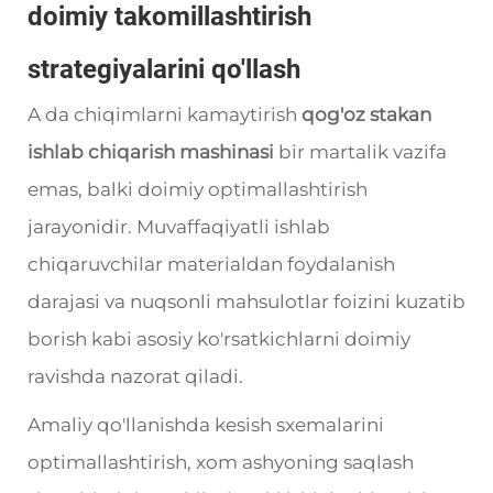
doimiy takomillashtirish
strategiyalarini qo'llash
A da chiqimlarni kamaytirish
qog'oz stakan
ishlab chiqarish mashinasi
bir martalik vazifa
emas, balki doimiy optimallashtirish
jarayonidir. Muvaffaqiyatli ishlab
chiqaruvchilar materialdan foydalanish
darajasi va nuqsonli mahsulotlar foizini kuzatib
borish kabi asosiy ko'rsatkichlarni doimiy
ravishda nazorat qiladi.
Amaliy qo'llanishda kesish sxemalarini
optimallashtirish, xom ashyoning saqlash