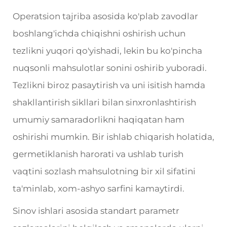
Operatsion tajriba asosida ko'plab zavodlar
boshlang'ichda chiqishni oshirish uchun
tezlikni yuqori qo'yishadi, lekin bu ko'pincha
nuqsonli mahsulotlar sonini oshirib yuboradi.
Tezlikni biroz pasaytirish va uni isitish hamda
shakllantirish sikllari bilan sinxronlashtirish
umumiy samaradorlikni haqiqatan ham
oshirishi mumkin. Bir ishlab chiqarish holatida,
germetiklanish harorati va ushlab turish
vaqtini sozlash mahsulotning bir xil sifatini
ta'minlab, xom-ashyo sarfini kamaytirdi.
Sinov ishlari asosida standart parametr