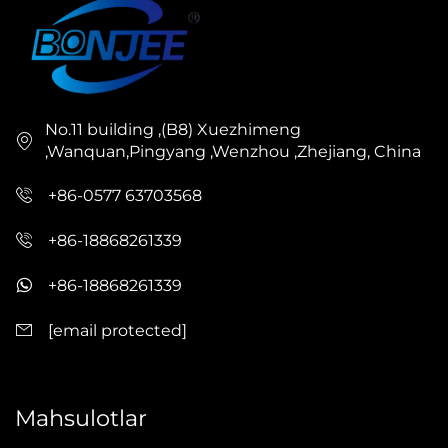
No.11 building ,(B8) Xuezhimeng
,Wanquan,Pingyang ,Wenzhou ,Zhejiang, China
+86-0577 63703568
+86-18868261339
+86-18868261339
[email protected]
Mahsulotlar