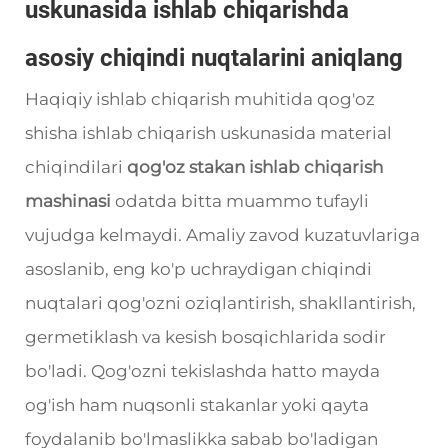
uskunasida ishlab chiqarishda
asosiy chiqindi nuqtalarini aniqlang
Haqiqiy ishlab chiqarish muhitida qog'oz
shisha ishlab chiqarish uskunasida material
chiqindilari
qog'oz stakan ishlab chiqarish
mashinasi
odatda bitta muammo tufayli
vujudga kelmaydi. Amaliy zavod kuzatuvlariga
asoslanib, eng ko'p uchraydigan chiqindi
nuqtalari qog'ozni oziqlantirish, shakllantirish,
germetiklash va kesish bosqichlarida sodir
bo'ladi. Qog'ozni tekislashda hatto mayda
og'ish ham nuqsonli stakanlar yoki qayta
foydalanib bo'lmaslikka sabab bo'ladigan