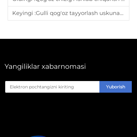
Keyingi :
Gulli qog'oz tayyorlash uskunalari ishlab chiqarish jarayoni sxemasi
Yangiliklar xabarnomasi
Yuborish