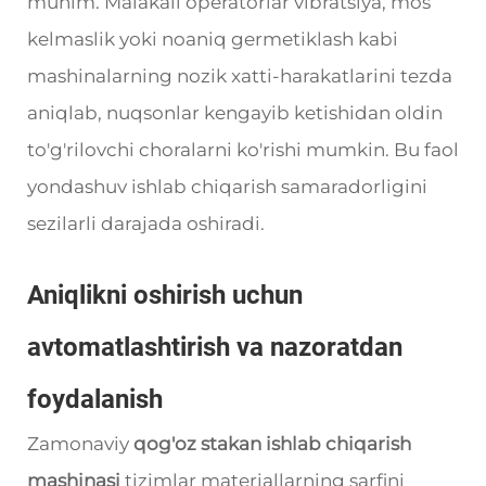
muhim. Malakali operatorlar vibratsiya, mos
kelmaslik yoki noaniq germetiklash kabi
mashinalarning nozik xatti-harakatlarini tezda
aniqlab, nuqsonlar kengayib ketishidan oldin
to'g'rilovchi choralarni ko'rishi mumkin. Bu faol
yondashuv ishlab chiqarish samaradorligini
sezilarli darajada oshiradi.
Aniqlikni oshirish uchun
avtomatlashtirish va nazoratdan
foydalanish
Zamonaviy
qog'oz stakan ishlab chiqarish
mashinasi
tizimlar materiallarning sarfini