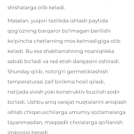
shishalarga olib keladi.
Masalan, yuqori tezlikda ishlash paytida
qog‘ozning barqaror bo'lmagan berilishi
ko'pincha chetlarning mos kelmasligiga olib
keladi. Bu esa shakllanishning noaniqlikka
sabab bo'ladi va rad etish darajasini oshiradi.
Shunday qilib, noto'g'ri germetiklashish
temperaturasi zaif birikma hosil qiladi,
natijada sivish yoki konstruktiv buzilish sodir
bo'ladi. Ushbu aniq xarajat nuqtalarini aniqlash
ishlab chiqaruvchilarga umumiy sozlamalarga
tayanmasdan, maqsadli choralarga qo'llanish
imkonini beradi.