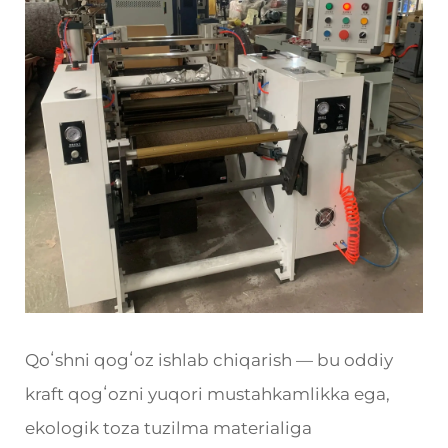
Qoʻshni qogʻoz ishlab chiqarish — bu oddiy
kraft qogʻozni yuqori mustahkamlikka ega,
ekologik toza tuzilma materialiga