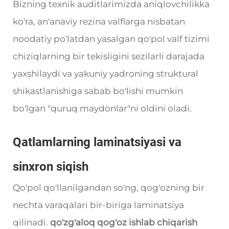
Bizning texnik auditlarimizda aniqlovchilikka
ko'ra, an'anaviy rezina valflarga nisbatan
noodatiy po'latdan yasalgan qo'pol valf tizimi
chiziqlarning bir tekisligini sezilarli darajada
yaxshilaydi va yakuniy yadroning struktural
shikastlanishiga sabab bo'lishi mumkin
bo'lgan "quruq maydonlar"ni oldini oladi.
Qatlamlarning laminatsiyasi va
sinxron siqish
Qo'pol qo'llanilgandan so'ng, qog'ozning bir
nechta varaqalari bir-biriga laminatsiya
qilinadi.
qo'zg'aloq qog'oz ishlab chiqarish