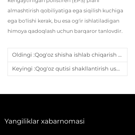
kengaytirilgan polistiren (EPS) piani
almashtirish qobiliyatiga ega siqilish kuchiga
ega bo'lishi kerak, bu esa og'ir ishlatiladigan
himoya qadoqlash uchun barqaror tanlovdir.
Oldingi :
Qog'oz shisha ishlab chiqarish uskunalari uchun materiallarni tejash bo'yicha maslahatlar
Keyingi :
Qog'oz qutisi shakllantirish uskunalari uchun kalıplarni almashtirish bo'yicha maslahatlar
Yangiliklar xabarnomasi