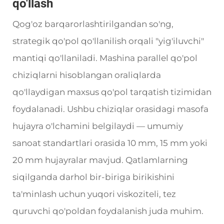
qo'llash
Qog'oz barqarorlashtirilgandan so'ng,
strategik qo'pol qo'llanilish orqali "yig'iluvchi"
mantiqi qo'llaniladi. Mashina parallel qo'pol
chiziqlarni hisoblangan oraliqlarda
qo'llaydigan maxsus qo'pol tarqatish tizimidan
foydalanadi. Ushbu chiziqlar orasidagi masofa
hujayra o'lchamini belgilaydi — umumiy
sanoat standartlari orasida 10 mm, 15 mm yoki
20 mm hujayralar mavjud. Qatlamlarning
siqilganda darhol bir-biriga birikishini
ta'minlash uchun yuqori viskoziteli, tez
quruvchi qo'poldan foydalanish juda muhim.