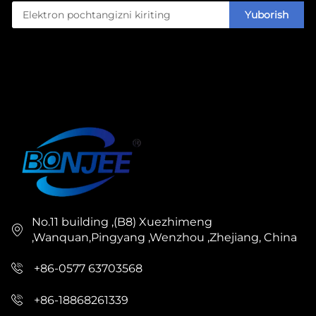
Yuborish
No.11 building ,(B8) Xuezhimeng
,Wanquan,Pingyang ,Wenzhou ,Zhejiang, China
+86-0577 63703568
+86-18868261339