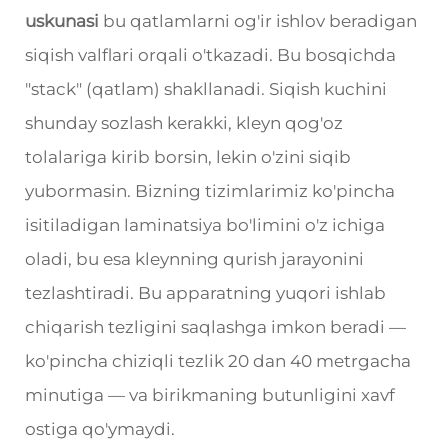
uskunasi
bu qatlamlarni og'ir ishlov beradigan
siqish valflari orqali o'tkazadi. Bu bosqichda
"stack" (qatlam) shakllanadi. Siqish kuchini
shunday sozlash kerakki, kleyn qog'oz
tolalariga kirib borsin, lekin o'zini siqib
yubormasin. Bizning tizimlarimiz ko'pincha
isitiladigan laminatsiya bo'limini o'z ichiga
oladi, bu esa kleynning qurish jarayonini
tezlashtiradi. Bu apparatning yuqori ishlab
chiqarish tezligini saqlashga imkon beradi —
ko'pincha chiziqli tezlik 20 dan 40 metrgacha
minutiga — va birikmaning butunligini xavf
ostiga qo'ymaydi.