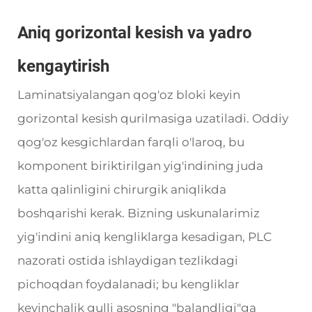
Aniq gorizontal kesish va yadro
kengaytirish
Laminatsiyalangan qog'oz bloki keyin
gorizontal kesish qurilmasiga uzatiladi. Oddiy
qog'oz kesgichlardan farqli o'laroq, bu
komponent biriktirilgan yig'indining juda
katta qalinligini chirurgik aniqlikda
boshqarishi kerak. Bizning uskunalarimiz
yig'indini aniq kengliklarga kesadigan, PLC
nazorati ostida ishlaydigan tezlikdagi
pichoqdan foydalanadi; bu kengliklar
keyinchalik gulli asosning "balandligi"ga