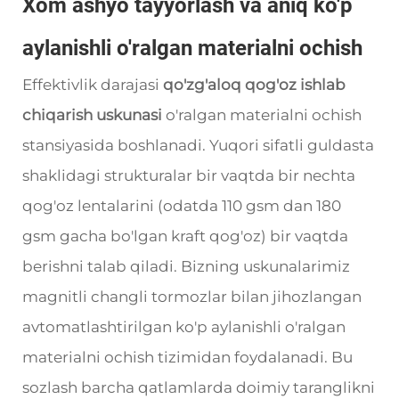
Xom ashyo tayyorlash va aniq ko'p
aylanishli o'ralgan materialni ochish
Effektivlik darajasi
qo'zg'aloq qog'oz ishlab
chiqarish uskunasi
o'ralgan materialni ochish
stansiyasida boshlanadi. Yuqori sifatli guldasta
shaklidagi strukturalar bir vaqtda bir nechta
qog'oz lentalarini (odatda 110 gsm dan 180
gsm gacha bo'lgan kraft qog'oz) bir vaqtda
berishni talab qiladi. Bizning uskunalarimiz
magnitli changli tormozlar bilan jihozlangan
avtomatlashtirilgan ko'p aylanishli o'ralgan
materialni ochish tizimidan foydalanadi. Bu
sozlash barcha qatlamlarda doimiy taranglikni