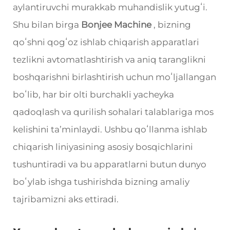
aylantiruvchi murakkab muhandislik yutugʻi.
Shu bilan birga
Bonjee Machine
, bizning
qoʻshni qogʻoz ishlab chiqarish apparatlari
tezlikni avtomatlashtirish va aniq taranglikni
boshqarishni birlashtirish uchun moʻljallangan
boʻlib, har bir olti burchakli yacheyka
qadoqlash va qurilish sohalari talablariga mos
kelishini taʼminlaydi. Ushbu qoʻllanma ishlab
chiqarish liniyasining asosiy bosqichlarini
tushuntiradi va bu apparatlarni butun dunyo
boʻylab ishga tushirishda bizning amaliy
tajribamizni aks ettiradi.