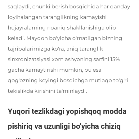
saqlaydi, chunki berish bosqichida har qanday
loyihalangan taranglikning kamayishi
hujayralarning noaniq shakllanishiga olib
keladi. Maydon bo'yicha o'rnatilgan bizning
tajribalarimizga ko'ra, aniq taranglik
sinxronizatsiyasi xom ashyoning sarfini 15%
gacha kamaytirishi mumkin, bu esa
qog'ozning keyingi bosqichga mutlaqo to'g'ri
tekislikda kirishini ta'minlaydi.
Yuqori tezlikdagi yopishqoq modda
pishiriq va uzunligi bo'yicha chiziq