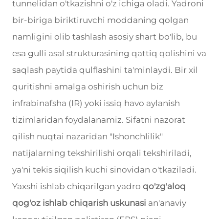
tunnelidan o'tkazishni o'z ichiga oladi. Yadroni
bir-biriga biriktiruvchi moddaning qolgan
namligini olib tashlash asosiy shart bo'lib, bu
esa gulli asal strukturasining qattiq qolishini va
saqlash paytida qulflashini ta'minlaydi. Bir xil
quritishni amalga oshirish uchun biz
infrabinafsha (IR) yoki issiq havo aylanish
tizimlaridan foydalanamiz. Sifatni nazorat
qilish nuqtai nazaridan "Ishonchlilik"
natijalarning tekshirilishi orqali tekshiriladi,
ya'ni tekis siqilish kuchi sinovidan o'tkaziladi.
Yaxshi ishlab chiqarilgan yadro
qo'zg'aloq
qog'oz ishlab chiqarish uskunasi
an'anaviy