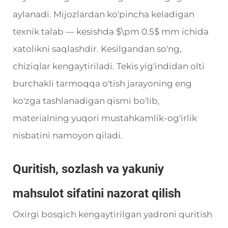
aylanadi. Mijozlardan ko'pincha keladigan
texnik talab — kesishda $\pm 0.5$ mm ichida
xatolikni saqlashdir. Kesilgandan so'ng,
chiziqlar kengaytiriladi. Tekis yig'indidan olti
burchakli tarmoqqa o'tish jarayoning eng
ko'zga tashlanadigan qismi bo'lib,
materialning yuqori mustahkamlik-og'irlik
nisbatini namoyon qiladi.
Quritish, sozlash va yakuniy
mahsulot sifatini nazorat qilish
Oxirgi bosqich kengaytirilgan yadroni quritish