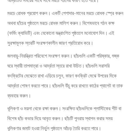
আর্দ্রতাও সময়ের সাথে সাথে মরচে গঠনের কারণ হতে পারে।
মরচে রোধক প্রয়োগ করুন। একটি পেশাদার-মানের মরচে রোধক স্প্রে করুন
অথবা ছাঁচের পৃষ্ঠতলে মরচে রোধক মালিশ করুন। বিশেষভাবে গঠন কক্ষ
(ফর্মিং ক্যাভিটি) এবং যেকোনো যন্ত্রাংশিত পৃষ্ঠতলে মনোযোগ দিন। এই
সুরক্ষামূলক স্তরটি সংরক্ষণকালীন জারণ প্রতিরোধ করে।
জলবায়ু-নিয়ন্ত্রিত পরিবেশে সংরক্ষণ করুন। ছাঁচগুলি একটি পরিষ্কার, শুষ্ক
ঘরে স্থায়ী তাপমাত্রা ও আর্দ্রতা স্তরে রাখা উচিত। ছাঁচগুলি সরাসরি
কংক্রিটের মেঝেতে রাখা এড়িয়ে চলুন, কারণ কংক্রিট মেঝে উপরের দিকে
আর্দ্রতা শোষণ করতে পারে। ছাঁচগুলি উঁচু করে রাখতে কাঠের প্যালেট বা তাক
ব্যবহার করুন।
ধূলিকণা ও ময়লা থেকে রক্ষা করুন। সংরক্ষিত ছাঁচগুলিকে প্লাস্টিকের শীট বা
বিশেষ ছাঁচ কভার দিয়ে আবৃত করুন। ছাঁচটি পুনরায় স্থাপন করার সময়
ধূলিকণার জমাট হওয়া নির্ভুল পৃষ্ঠতলে আঁচড় তৈরি করতে পারে।