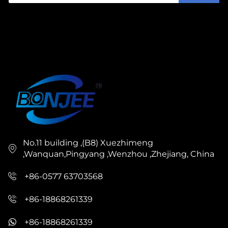
No.11 building ,(B8) Xuezhimeng
,Wanquan,Pingyang ,Wenzhou ,Zhejiang, China
+86-0577 63703568
+86-18868261339
+86-18868261339