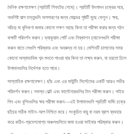
দৈনিক রক্ষণাবেক্ষণ (প্রতিটি শিফটের শেষে)। প্রতিটি উৎপাদন চক্রের পরে,
অবশিষ্ট পাল্প তন্তুগুলি অপসারণের জন্য মোল্ডের পৃষ্ঠটি মুছে ফেলুন। ক্ষয়,
আঁচড় বা ধূলিকণা জমার কোনো লক্ষণ আছে কিনা তা পরীক্ষা করার জন্য গঠন
কক্ষটি পরিদর্শন করুন। ভ্যাকুয়াম পোর্ট এবং নিষ্কাশন চ্যানেলগুলি পরীক্ষা
করুন যাতে সেগুলি পরিষ্কার এবং অবরুদ্ধ না হয়। মেশিনটি চালানোর সময়
কোনো অস্বাভাবিক শব্দ শুনতে পাওয়া যায় কিনা তা লক্ষ্য করুন, যা হয়তো ঢিলে
উপাদানগুলির নির্দেশক হতে পারে।
সাপ্তাহিক রক্ষণাবেক্ষণ। ছাঁচ এবং এর মাউন্টিং সিস্টেমের একটি আরও গভীর
পরিদর্শন করুন। সমস্ত বোল্ট এবং ফাস্টেনারগুলির টান পরীক্ষা করুন। গাইড
পিন এবং বুশিংগুলির ক্ষয় পরীক্ষা করুন—এই উপাদানগুলি প্রতিটি ফর্মিং চক্রে
ছাঁচের সঠিক সাইন-আপ নিশ্চিত করে। সংকুচিত বায়ু বা নরম ব্রাশ ব্যবহার
করে কঠিন-প্রবেশযোগ্য অঞ্চলগুলিতে জমা হওয়া ফাইবার পরিষ্কার করুন।