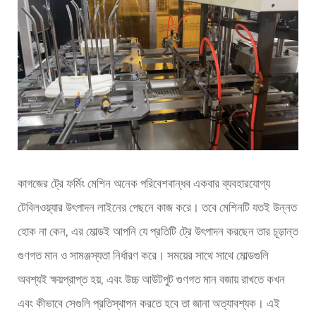
কাগজের ট্রে ফর্মিং মেশিন অনেক পরিবেশবান্ধব একবার ব্যবহারযোগ্য
টেবিলওয়্যার উৎপাদন লাইনের পেছনে কাজ করে। তবে মেশিনটি যতই উন্নত
হোক না কেন, এর মোল্ডই আপনি যে প্রতিটি ট্রে উৎপাদন করছেন তার চূড়ান্ত
গুণগত মান ও সামঞ্জস্যতা নির্ধারণ করে। সময়ের সাথে সাথে মোল্ডগুলি
অবশ্যই ক্ষয়প্রাপ্ত হয়, এবং উচ্চ আউটপুট গুণগত মান বজায় রাখতে কখন
এবং কীভাবে সেগুলি প্রতিস্থাপন করতে হবে তা জানা অত্যাবশ্যক। এই