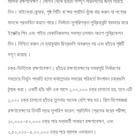
মাসিক রক্ষণাবেক্ষণ। মেশিন থেকে ছাঁচটি সম্পূর্ণ পরিদর্শনের জন্য সরিয়ে
নিন। মাইক্রো-ক্র্যাক, পৃষ্ঠ পিটিং বা ক্ষয় প্যাটার্ন খুঁজে বার করুন যা পণ্যের
মানকে প্রভাবিত করতে পারে। নির্মাতা-সুপারিশকৃত লুব্রিক্যান্ট ব্যবহার করে
ইজেক্টর পিন এবং গাইড মেকানিজমসহ সমস্ত চলমান অংশে লুব্রিকেশন
দিন। নিশ্চিত করুন যে ভ্যাকুয়াম ছিদ্রগুলি অবরুদ্ধ নয় এবং ছাঁচের পৃষ্ঠটি
মসৃণ রয়েছে।
চক্র-ভিত্তিক রক্ষণাবেক্ষণ। ছাঁচের রক্ষণাবেক্ষণের সময়সূচি নির্ধারণের
সবচেয়ে নির্ভুল পদ্ধতি হলো ক্যালেন্ডার সময়ের পরিবর্তে উৎপাদন চক্রগুলি
ট্র্যাক করা। একটি ছাঁচ যদি এক মাসে ১,০০,০০০ চক্র চালানো হয়, তবে এটি
১,০০০ চক্র চালানো ছাঁচের তুলনায় অনেক বেশি ক্ষয় হয়। শিল্প বিশেষজ্ঞরা
রক্ষণাবেক্ষণের তিনটি স্তর সুপারিশ করেন: প্রতিদিন প্রেসের মধ্যে পরীক্ষা,
২০,০০০–৫০,০০০ চক্র পরে মধ্যবর্তী সাধারণ রক্ষণাবেক্ষণ, এবং
২,৫০,০০০–৫,০০,০০০ চক্র পরে ব্যাপক ওভারহল।