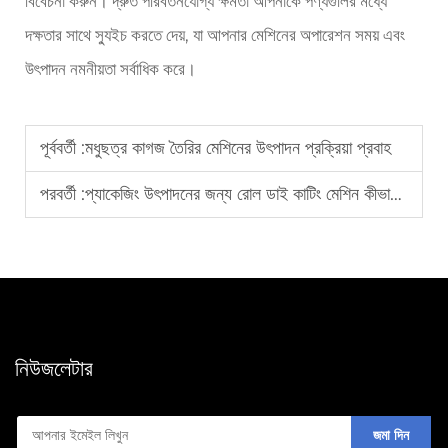
বিবেচনা করুন। দ্রুত পরিবর্তনযোগ্য ক্ষমতা আপনাকে পণ্যগুলির মধ্যে
দক্ষতার সাথে স্যুইচ করতে দেয়, যা আপনার মেশিনের অপারেশন সময় এবং
উৎপাদন নমনীয়তা সর্বাধিক করে।
পূর্ববর্তী :
মধুছত্র কাগজ তৈরির মেশিনের উৎপাদন প্রক্রিয়া প্রবাহ
পরবর্তী :
প্যাকেজিং উৎপাদনের জন্য রোল ডাই কাটিং মেশিন কীভাবে বাছাই করবেন
নিউজলেটার
জমা দিন