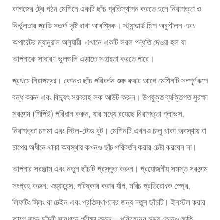
কাগজের ট্রে গঠন মেশিনে একটি ছাঁচ প্রতিস্থাপন করতে হলে নিরাপত্তা ও
নির্ভুলতার প্রতি সতর্ক দৃষ্টি রাখা আবশ্যিক। স্ট্যান্ডার্ড শিল্প অনুশীলন এবং
অপারেটর ম্যানুয়াল অনুযায়ী, এখানে একটি সরল পদ্ধতি দেওয়া হল যা
আপনাকে সাধারণ ভুলগুলি এড়াতে সহায়তা করতে পারে।
প্রথমে নিরাপত্তা। কোনও ছাঁচ পরিবর্তন শুরু করার আগে মেশিনটি সম্পূর্ণরূপে
বন্ধ করুন এবং বিদ্যুৎ সরবরাহ লক আউট করুন। উপযুক্ত ব্যক্তিগত সুরক্ষা
সরঞ্জাম (পিপিই) পরিধান করুন, যার মধ্যে রয়েছে নিরাপত্তা গ্লাভস,
নিরাপত্তা চশমা এবং স্টিল-টোড বুট। মেশিনটি এখনও চালু থাকা অবস্থায় বা
চাপের অধীনে থাকা অবস্থায় কখনও ছাঁচ পরিবর্তন করার চেষ্টা করবেন না।
আপনার সরঞ্জাম এবং নতুন ছাঁচটি প্রস্তুত করুন। প্রয়োজনীয় সমস্ত সরঞ্জাম
সংগ্রহ করুন: ওয়্যারেন্স, পরিষ্কার করার র্যাগ, মরিচ প্রতিরোধক স্প্রে,
লিফটিং স্লিং বা চেইন এবং প্রতিস্থাপনের জন্য নতুন ছাঁচটি। ইনস্টল করার
আগে নতুন ছাঁচটি সাবধানে পরীক্ষা করুন—পরিবহনের সময় কোনও ক্ষতি