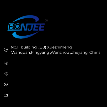
No.11 building ,(B8) Xuezhimeng
,Wanquan,Pingyang ,Wenzhou ,Zhejiang, China
+86-0577 63703568
+86-18868261339
+86-18868261339
[email protected]